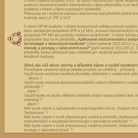
V rámci našeho projektu „PES“ se nabízí možnost pro cílové skupiny
partnerů absolvovat podle individuálního zájmu přednášky a po dom
praktická cvičení v rámci popsaných předmětů.
Připravuje se i možnost zapsat a absolvovat celý předmět včetně kre
hodnoty mezi LF, PřF a VUT.
V rámci OPVK budeme v blízké budoucnosti svědky prolnutí našeho 
letos zahájeným projektem (PřF a LF MU) „Inovace biochemických 
programů PřF MU pro potřeby moderní společnosti“. V rámci tohoto 
připravíme dva nové předměty
„Aplikované instrumentální a analy
technologie v laboratorní medicíně“
(zimní semestr 2011/2012) a
„
metody a postupy v laboratorní praxi“
(jarní semestr 2011/2012).
předměty budou přístupné jako volitelné pro studenty partnerů včet
kreditové hodnoty.
Zjímá nás váš názor, návrhy a případný zájem o využití uvedenýc
Považujete uvedený výstup aktivity projektu za užitečný…přínosný…
Využli byste možnost navštívit přenášku některého z uvedených př
….kterou ?
Využli byste možnost absolvovat praktické cvičení některého z uve
předmětů ?
…které ?
Využili byste ve studiu některé uvedené učební opory (učební text, v
learning) ?
…které ?
Měli byste zájem o zpřístupnění e-learningového kurzu „English for 
Technicians“ ?
Měli byste zájem o nově připravovaný volitelný předmět „Aplikované
instrumentální a analytické technologie v laboratorní medicíně“ ?
Měli byste zájem o nově připravovaný volitelný předmět „Statistické
postupy v laboratorní praxi“ ?