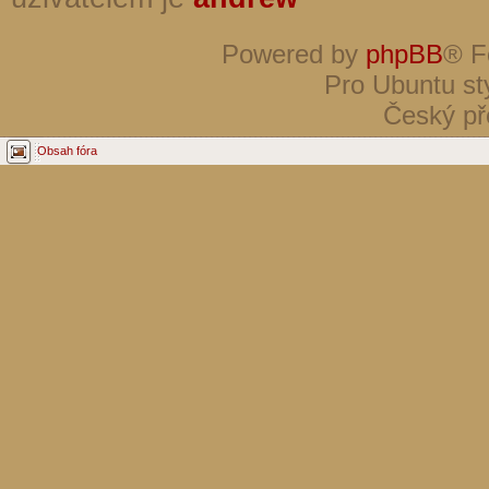
Powered by
phpBB
® F
Pro Ubuntu st
Český př
Obsah fóra