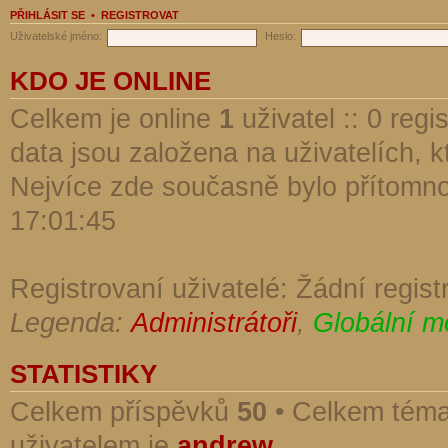
PŘIHLÁSIT SE
•
REGISTROVAT
Uživatelské jméno:
Heslo:
KDO JE ONLINE
Celkem je online
1
uživatel :: 0 reg
data jsou založena na uživatelích, kt
Nejvíce zde současně bylo přítomn
17:01:45
Registrovaní uživatelé: Žádní regist
Legenda:
Administrátoři
,
Globální m
STATISTIKY
Celkem příspěvků
50
• Celkem tém
uživatelem je
andrew