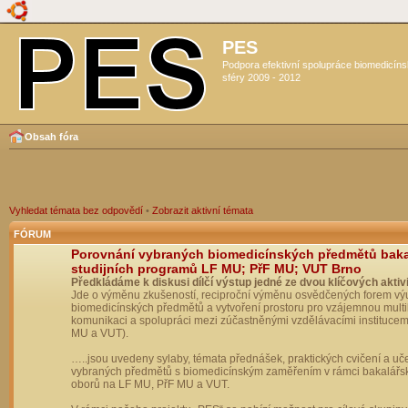
PES
Podpora efektivní spolupráce biomedicín
sféry 2009 - 2012
Obsah fóra
Vyhledat témata bez odpovědí
•
Zobrazit aktivní témata
FÓRUM
Porovnání vybraných biomedicínských předmětů bak
studijních programů LF MU; PřF MU; VUT Brno
Předkládáme k diskusi dílčí výstup jedné ze dvou klíčových aktivi
Jde o výměnu zkušeností, reciproční výměnu osvědčených forem vý
biomedicínských předmětů a vytvoření prostoru pro vzájemnou multil
komunikaci a spolupráci mezi zúčastněnými vzdělávacími institucem
MU a VUT).
…..jsou uvedeny sylaby, témata přednášek, praktických cvičení a uč
vybraných předmětů s biomedicínským zaměřením v rámci bakalářs
oborů na LF MU, PřF MU a VUT.