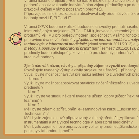
V rámci našeho projektu „PES“ se nabízí možnost pro cílové skupiny
partnerů absolvovat podle individuálního zájmu přednášky a po dom
praktická cvičení v rámci popsaných předmětů.
Připravuje se i možnost zapsat a absolvovat celý předmět včetně kre
hodnoty mezi LF, PřF a VUT.
V rámci OPVK budeme v blízké budoucnosti svědky prolnutí našeho 
letos zahájeným projektem (PřF a LF MU) „Inovace biochemických 
programů PřF MU pro potřeby moderní společnosti“. V rámci tohoto 
připravíme dva nové předměty
„Aplikované instrumentální a analy
technologie v laboratorní medicíně“
(zimní semestr 2011/2012) a
„
metody a postupy v laboratorní praxi“
(jarní semestr 2011/2012).
předměty budou přístupné jako volitelné pro studenty partnerů včet
kreditové hodnoty.
Zjímá nás váš názor, návrhy a případný zájem o využití uvedenýc
Považujete uvedený výstup aktivity projektu za užitečný…přínosný…
Využli byste možnost navštívit přenášku některého z uvedených př
….kterou ?
Využli byste možnost absolvovat praktické cvičení některého z uve
předmětů ?
…které ?
Využili byste ve studiu některé uvedené učební opory (učební text, v
learning) ?
…které ?
Měli byste zájem o zpřístupnění e-learningového kurzu „English for 
Technicians“ ?
Měli byste zájem o nově připravovaný volitelný předmět „Aplikované
instrumentální a analytické technologie v laboratorní medicíně“ ?
Měli byste zájem o nově připravovaný volitelný předmět „Statistické
postupy v laboratorní praxi“ ?