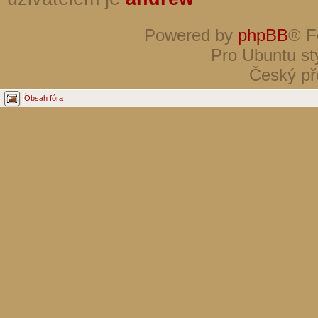
Powered by
phpBB
® F
Pro Ubuntu st
Český př
Obsah fóra