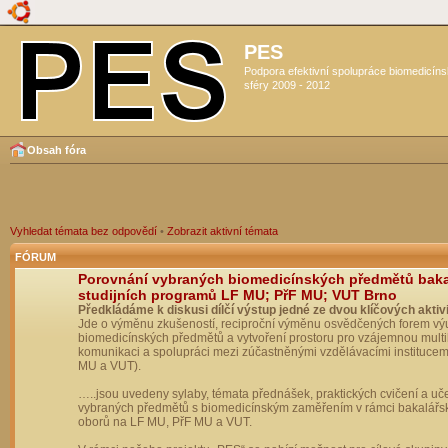
PES
Podpora efektivní spolupráce biomedicín
sféry 2009 - 2012
Obsah fóra
Vyhledat témata bez odpovědí
•
Zobrazit aktivní témata
FÓRUM
Porovnání vybraných biomedicínských předmětů bak
studijních programů LF MU; PřF MU; VUT Brno
Předkládáme k diskusi dílčí výstup jedné ze dvou klíčových aktivi
Jde o výměnu zkušeností, reciproční výměnu osvědčených forem vý
biomedicínských předmětů a vytvoření prostoru pro vzájemnou multil
komunikaci a spolupráci mezi zúčastněnými vzdělávacími institucem
MU a VUT).
…..jsou uvedeny sylaby, témata přednášek, praktických cvičení a uč
vybraných předmětů s biomedicínským zaměřením v rámci bakalářs
oborů na LF MU, PřF MU a VUT.