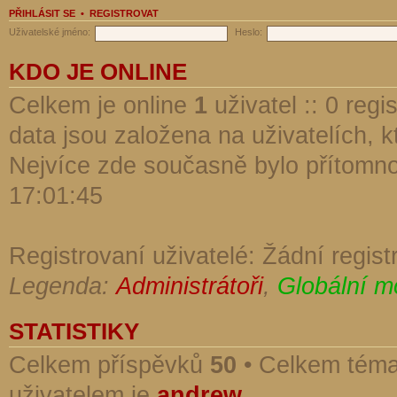
PŘIHLÁSIT SE
•
REGISTROVAT
Uživatelské jméno:
Heslo:
KDO JE ONLINE
Celkem je online
1
uživatel :: 0 reg
data jsou založena na uživatelích, kt
Nejvíce zde současně bylo přítomn
17:01:45
Registrovaní uživatelé: Žádní regist
Legenda:
Administrátoři
,
Globální m
STATISTIKY
Celkem příspěvků
50
• Celkem tém
uživatelem je
andrew