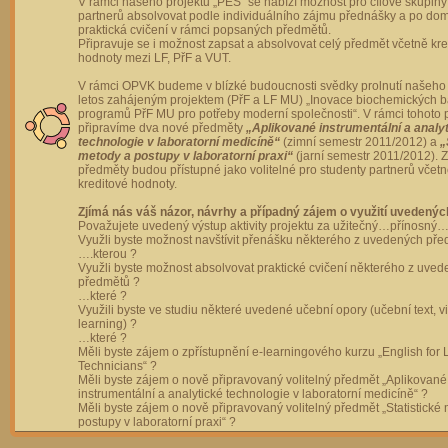
V rámci našeho projektu „PES“ se nabízí možnost pro cílové skupiny
partnerů absolvovat podle individuálního zájmu přednášky a po dom
praktická cvičení v rámci popsaných předmětů.
Připravuje se i možnost zapsat a absolvovat celý předmět včetně kre
hodnoty mezi LF, PřF a VUT.
V rámci OPVK budeme v blízké budoucnosti svědky prolnutí našeho 
letos zahájeným projektem (PřF a LF MU) „Inovace biochemických 
programů PřF MU pro potřeby moderní společnosti“. V rámci tohoto 
připravíme dva nové předměty
„Aplikované instrumentální a analy
technologie v laboratorní medicíně“
(zimní semestr 2011/2012) a
„
metody a postupy v laboratorní praxi“
(jarní semestr 2011/2012).
předměty budou přístupné jako volitelné pro studenty partnerů včet
kreditové hodnoty.
Zjímá nás váš názor, návrhy a případný zájem o využití uvedenýc
Považujete uvedený výstup aktivity projektu za užitečný…přínosný…
Využli byste možnost navštívit přenášku některého z uvedených př
….kterou ?
Využli byste možnost absolvovat praktické cvičení některého z uve
předmětů ?
…které ?
Využili byste ve studiu některé uvedené učební opory (učební text, v
learning) ?
…které ?
Měli byste zájem o zpřístupnění e-learningového kurzu „English for 
Technicians“ ?
Měli byste zájem o nově připravovaný volitelný předmět „Aplikované
instrumentální a analytické technologie v laboratorní medicíně“ ?
Měli byste zájem o nově připravovaný volitelný předmět „Statistické
postupy v laboratorní praxi“ ?