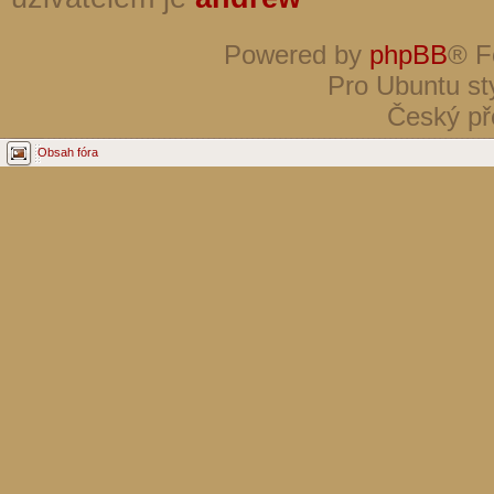
Powered by
phpBB
® F
Pro Ubuntu st
Český př
Obsah fóra