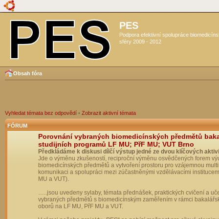
PES
Podpora efektivní spolupráce biomedicín
sféry 2009 - 2012
Obsah fóra
Vyhledat témata bez odpovědí
•
Zobrazit aktivní témata
FÓRUM
Porovnání vybraných biomedicínských předmětů bak
studijních programů LF MU; PřF MU; VUT Brno
Předkládáme k diskusi dílčí výstup jedné ze dvou klíčových aktivi
Jde o výměnu zkušeností, reciproční výměnu osvědčených forem vý
biomedicínských předmětů a vytvoření prostoru pro vzájemnou multil
komunikaci a spolupráci mezi zúčastněnými vzdělávacími institucem
MU a VUT).
…..jsou uvedeny sylaby, témata přednášek, praktických cvičení a uč
vybraných předmětů s biomedicínským zaměřením v rámci bakalářs
oborů na LF MU, PřF MU a VUT.