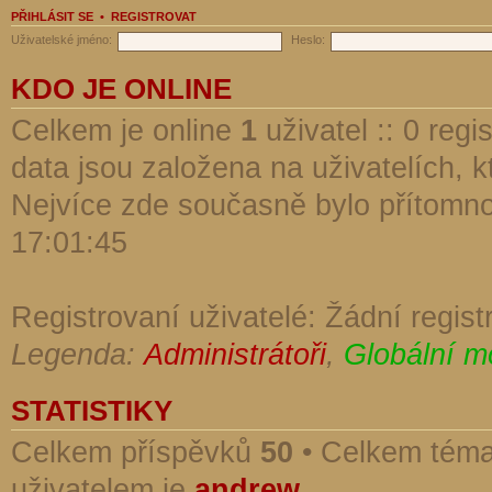
PŘIHLÁSIT SE
•
REGISTROVAT
Uživatelské jméno:
Heslo:
KDO JE ONLINE
Celkem je online
1
uživatel :: 0 reg
data jsou založena na uživatelích, kt
Nejvíce zde současně bylo přítomn
17:01:45
Registrovaní uživatelé: Žádní regist
Legenda:
Administrátoři
,
Globální m
STATISTIKY
Celkem příspěvků
50
• Celkem tém
uživatelem je
andrew