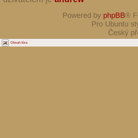
Powered by
phpBB
® F
Pro Ubuntu st
Český př
Obsah fóra