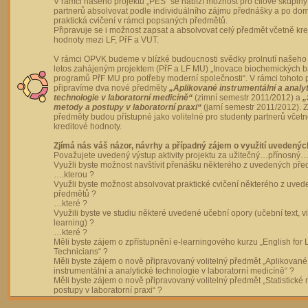
V rámci našeho projektu „PES“ se nabízí možnost pro cílové skupiny
partnerů absolvovat podle individuálního zájmu přednášky a po dom
praktická cvičení v rámci popsaných předmětů.
Připravuje se i možnost zapsat a absolvovat celý předmět včetně kre
hodnoty mezi LF, PřF a VUT.
V rámci OPVK budeme v blízké budoucnosti svědky prolnutí našeho 
letos zahájeným projektem (PřF a LF MU) „Inovace biochemických 
programů PřF MU pro potřeby moderní společnosti“. V rámci tohoto 
připravíme dva nové předměty
„Aplikované instrumentální a analy
technologie v laboratorní medicíně“
(zimní semestr 2011/2012) a
„
metody a postupy v laboratorní praxi“
(jarní semestr 2011/2012).
předměty budou přístupné jako volitelné pro studenty partnerů včet
kreditové hodnoty.
Zjímá nás váš názor, návrhy a případný zájem o využití uvedenýc
Považujete uvedený výstup aktivity projektu za užitečný…přínosný…
Využli byste možnost navštívit přenášku některého z uvedených př
….kterou ?
Využli byste možnost absolvovat praktické cvičení některého z uve
předmětů ?
…které ?
Využili byste ve studiu některé uvedené učební opory (učební text, v
learning) ?
…které ?
Měli byste zájem o zpřístupnění e-learningového kurzu „English for 
Technicians“ ?
Měli byste zájem o nově připravovaný volitelný předmět „Aplikované
instrumentální a analytické technologie v laboratorní medicíně“ ?
Měli byste zájem o nově připravovaný volitelný předmět „Statistické
postupy v laboratorní praxi“ ?