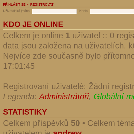
PŘIHLÁSIT SE
•
REGISTROVAT
Uživatelské jméno:
Heslo:
KDO JE ONLINE
Celkem je online
1
uživatel :: 0 reg
data jsou založena na uživatelích, kt
Nejvíce zde současně bylo přítomn
17:01:45
Registrovaní uživatelé: Žádní regist
Legenda:
Administrátoři
,
Globální m
STATISTIKY
Celkem příspěvků
50
• Celkem tém
uživatelem je
andrew