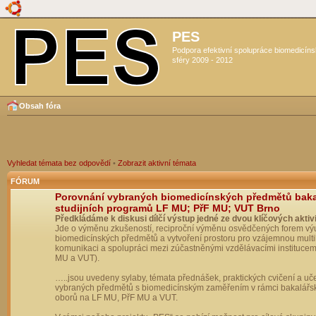
PES
Podpora efektivní spolupráce biomedicín
sféry 2009 - 2012
Obsah fóra
Vyhledat témata bez odpovědí
•
Zobrazit aktivní témata
FÓRUM
Porovnání vybraných biomedicínských předmětů bak
studijních programů LF MU; PřF MU; VUT Brno
Předkládáme k diskusi dílčí výstup jedné ze dvou klíčových aktivi
Jde o výměnu zkušeností, reciproční výměnu osvědčených forem vý
biomedicínských předmětů a vytvoření prostoru pro vzájemnou multil
komunikaci a spolupráci mezi zúčastněnými vzdělávacími institucem
MU a VUT).
…..jsou uvedeny sylaby, témata přednášek, praktických cvičení a uč
vybraných předmětů s biomedicínským zaměřením v rámci bakalářs
oborů na LF MU, PřF MU a VUT.