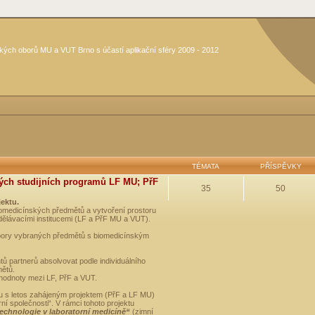
kých oborů MU a VUT Brno s účastí aplikační sféry 2009 - 2012
TÉMATA
PŘÍSPĚVKY
ých studijních programů LF MU; PřF
35
50
jektu.
medicínských předmětů a vytvoření prostoru
dělávacími institucemi (LF a PřF MU a VUT).
opory vybraných předmětů s biomedicínským
ů partnerů absolvovat podle individuálního
mětů.
 hodnoty mezi LF, PřF a VUT.
u s letos zahájeným projektem (PřF a LF MU)
 společnosti“. V rámci tohoto projektu
technologie v laboratorní medicíně“
(zimní