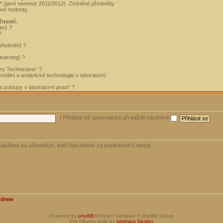
“
(jarní semestr 2011/2012). Zmíněné předměty
ové hodnoty.
žností.
avý ?
?
 předmětů ?
learning) ?
ory Technicians“ ?
tální a analytické technologie v laboratorní
 postupy v laboratorní praxi“ ?
|
Přihlásit mě automaticky při každé návštěvě
aložena na uživatelích, kteří byli aktivní za posledních 5 minut)
ndrew
Powered by
phpBB
® Forum Software © phpBB Group
Pro Ubuntu style by
Ishimaru Design