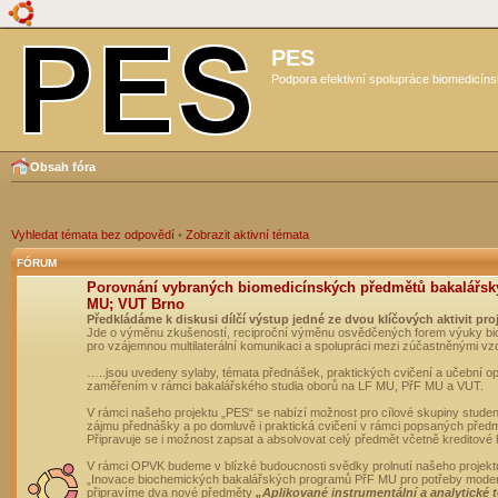
PES
Podpora efektivní spolupráce biomedicíns
Obsah fóra
Vyhledat témata bez odpovědí
•
Zobrazit aktivní témata
FÓRUM
Porovnání vybraných biomedicínských předmětů bakalářsk
MU; VUT Brno
Předkládáme k diskusi dílčí výstup jedné ze dvou klíčových aktivit pro
Jde o výměnu zkušeností, reciproční výměnu osvědčených forem výuky bio
pro vzájemnou multilaterální komunikaci a spolupráci mezi zúčastněnými vz
…..jsou uvedeny sylaby, témata přednášek, praktických cvičení a učební 
zaměřením v rámci bakalářského studia oborů na LF MU, PřF MU a VUT.
V rámci našeho projektu „PES“ se nabízí možnost pro cílové skupiny student
zájmu přednášky a po domluvě i praktická cvičení v rámci popsaných před
Připravuje se i možnost zapsat a absolvovat celý předmět včetně kreditové
V rámci OPVK budeme v blízké budoucnosti svědky prolnutí našeho projekt
„Inovace biochemických bakalářských programů PřF MU pro potřeby moderní
připravíme dva nové předměty
„Aplikované instrumentální a analytické 