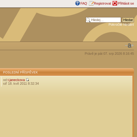
FAQ
Registrovat
Přihlásit se
Pokročilé hledání
Právě je pát 07. srp 2026 8:16:45
POSLEDNÍ PŘÍSPĚVEK
od
t.janeckova
stř 18. kvě 2011 8:32:34