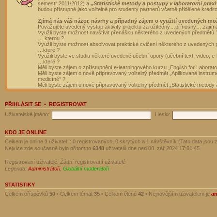
semestr 2011/2012) a
„Statistické metody a postupy v laboratorní praxi
budou přístupné jako volitelné pro studenty partnerů včetně přidělené kredit
Zjímá nás váš názor, návrhy a případný zájem o využití uvedených mo
Považujete uvedený výstup aktivity projektu za užitečný…přínosný….zajím
Využli byste možnost navštívit přenášku některého z uvedených předmětů 
….kterou ?
Využli byste možnost absolvovat praktické cvičení některého z uvedených
…které ?
Využili byste ve studiu některé uvedené učební opory (učební text, video, e-
…které ?
Měli byste zájem o zpřístupnění e-learningového kurzu „English for Laborat
Měli byste zájem o nově připravovaný volitelný předmět „Aplikované instrumen
medicíně“ ?
Měli byste zájem o nově připravovaný volitelný předmět „Statistické metody a
PŘIHLÁSIT SE
•
REGISTROVAT
Uživatelské jméno:
Heslo:
KDO JE ONLINE
Celkem je online
1
uživatel :: 0 registrovaných, 0 skrytých a 1 návštěvník (Tato data jsou z
Nejvíce zde současně bylo přítomno
6348
uživatelů dne ned 08. zář 2024 17:01:45
Registrovaní uživatelé: Žádní registrovaní uživatelé
Legenda:
Administrátoři
,
Globální moderátoři
STATISTIKY
Celkem příspěvků
50
• Celkem témat
35
• Celkem členů
42
• Nejnovějším uživatelem je
a