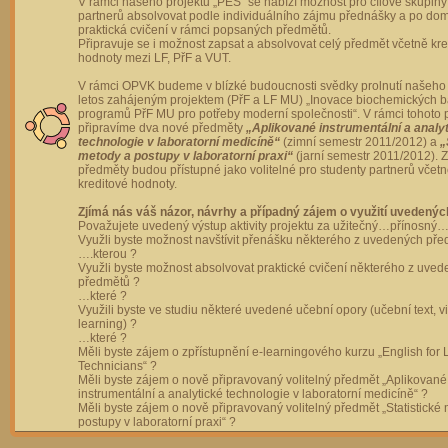
V rámci našeho projektu „PES“ se nabízí možnost pro cílové skupiny
partnerů absolvovat podle individuálního zájmu přednášky a po dom
praktická cvičení v rámci popsaných předmětů.
Připravuje se i možnost zapsat a absolvovat celý předmět včetně kre
hodnoty mezi LF, PřF a VUT.
V rámci OPVK budeme v blízké budoucnosti svědky prolnutí našeho 
letos zahájeným projektem (PřF a LF MU) „Inovace biochemických 
programů PřF MU pro potřeby moderní společnosti“. V rámci tohoto 
připravíme dva nové předměty
„Aplikované instrumentální a analy
technologie v laboratorní medicíně“
(zimní semestr 2011/2012) a
„
metody a postupy v laboratorní praxi“
(jarní semestr 2011/2012).
předměty budou přístupné jako volitelné pro studenty partnerů včet
kreditové hodnoty.
Zjímá nás váš názor, návrhy a případný zájem o využití uvedenýc
Považujete uvedený výstup aktivity projektu za užitečný…přínosný…
Využli byste možnost navštívit přenášku některého z uvedených př
….kterou ?
Využli byste možnost absolvovat praktické cvičení některého z uve
předmětů ?
…které ?
Využili byste ve studiu některé uvedené učební opory (učební text, v
learning) ?
…které ?
Měli byste zájem o zpřístupnění e-learningového kurzu „English for 
Technicians“ ?
Měli byste zájem o nově připravovaný volitelný předmět „Aplikované
instrumentální a analytické technologie v laboratorní medicíně“ ?
Měli byste zájem o nově připravovaný volitelný předmět „Statistické
postupy v laboratorní praxi“ ?