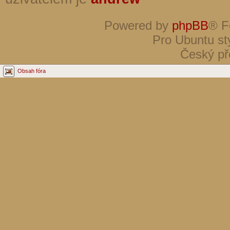
Powered by
phpBB
® F
Pro Ubuntu st
Český př
Obsah fóra