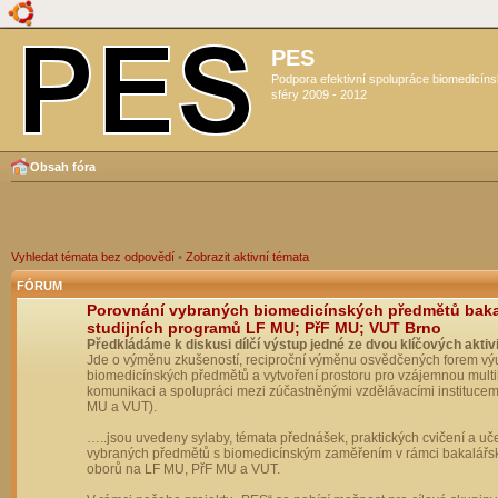
PES
Podpora efektivní spolupráce biomedicín
sféry 2009 - 2012
Obsah fóra
Vyhledat témata bez odpovědí
•
Zobrazit aktivní témata
FÓRUM
Porovnání vybraných biomedicínských předmětů bak
studijních programů LF MU; PřF MU; VUT Brno
Předkládáme k diskusi dílčí výstup jedné ze dvou klíčových aktivi
Jde o výměnu zkušeností, reciproční výměnu osvědčených forem vý
biomedicínských předmětů a vytvoření prostoru pro vzájemnou multil
komunikaci a spolupráci mezi zúčastněnými vzdělávacími institucem
MU a VUT).
…..jsou uvedeny sylaby, témata přednášek, praktických cvičení a uč
vybraných předmětů s biomedicínským zaměřením v rámci bakalářs
oborů na LF MU, PřF MU a VUT.