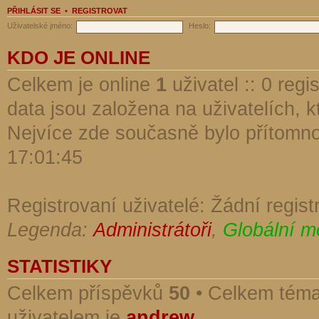
PŘIHLÁSIT SE
•
REGISTROVAT
Uživatelské jméno:
Heslo:
KDO JE ONLINE
Celkem je online
1
uživatel :: 0 reg
data jsou založena na uživatelích, kt
Nejvíce zde současně bylo přítomn
17:01:45
Registrovaní uživatelé: Žádní regist
Legenda:
Administrátoři
,
Globální m
STATISTIKY
Celkem příspěvků
50
• Celkem tém
uživatelem je
andrew