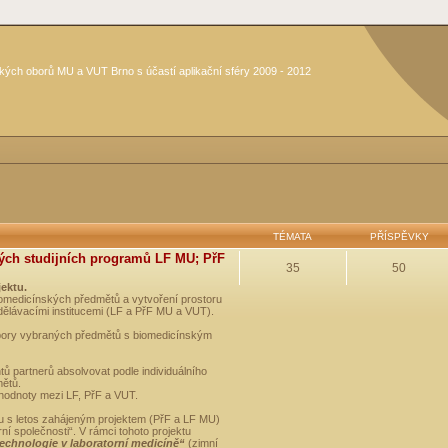
kých oborů MU a VUT Brno s účastí aplikační sféry 2009 - 2012
TÉMATA
PŘÍSPĚVKY
ých studijních programů LF MU; PřF
35
50
jektu.
medicínských předmětů a vytvoření prostoru
dělávacími institucemi (LF a PřF MU a VUT).
opory vybraných předmětů s biomedicínským
ů partnerů absolvovat podle individuálního
mětů.
 hodnoty mezi LF, PřF a VUT.
u s letos zahájeným projektem (PřF a LF MU)
 společnosti“. V rámci tohoto projektu
technologie v laboratorní medicíně“
(zimní