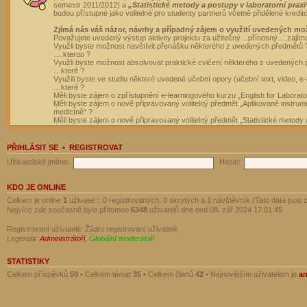
semestr 2011/2012) a
„Statistické metody a postupy v laboratorní praxi
budou přístupné jako volitelné pro studenty partnerů včetně přidělené kredit
Zjímá nás váš názor, návrhy a případný zájem o využití uvedených mo
Považujete uvedený výstup aktivity projektu za užitečný…přínosný….zajím
Využli byste možnost navštívit přenášku některého z uvedených předmětů 
….kterou ?
Využli byste možnost absolvovat praktické cvičení některého z uvedených
…které ?
Využili byste ve studiu některé uvedené učební opory (učební text, video, e-
…které ?
Měli byste zájem o zpřístupnění e-learningového kurzu „English for Laborat
Měli byste zájem o nově připravovaný volitelný předmět „Aplikované instrumen
medicíně“ ?
Měli byste zájem o nově připravovaný volitelný předmět „Statistické metody a
PŘIHLÁSIT SE
•
REGISTROVAT
Uživatelské jméno:
Heslo:
KDO JE ONLINE
Celkem je online
1
uživatel :: 0 registrovaných, 0 skrytých a 1 návštěvník (Tato data jsou z
Nejvíce zde současně bylo přítomno
6348
uživatelů dne ned 08. zář 2024 17:01:45
Registrovaní uživatelé: Žádní registrovaní uživatelé
Legenda:
Administrátoři
,
Globální moderátoři
STATISTIKY
Celkem příspěvků
50
• Celkem témat
35
• Celkem členů
42
• Nejnovějším uživatelem je
a