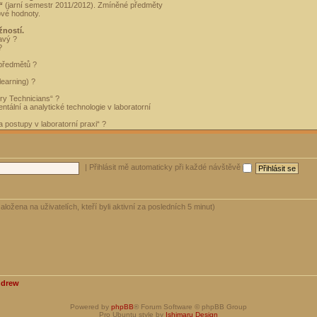
“
(jarní semestr 2011/2012). Zmíněné předměty
ové hodnoty.
žností.
avý ?
?
 předmětů ?
learning) ?
ory Technicians“ ?
tální a analytické technologie v laboratorní
 postupy v laboratorní praxi“ ?
|
Přihlásit mě automaticky při každé návštěvě
aložena na uživatelích, kteří byli aktivní za posledních 5 minut)
ndrew
Powered by
phpBB
® Forum Software © phpBB Group
Pro Ubuntu style by
Ishimaru Design