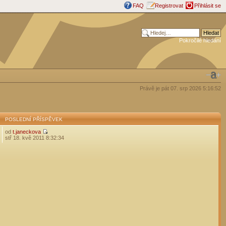
FAQ
Registrovat
Přihlásit se
Pokročilé hledání
Právě je pát 07. srp 2026 5:16:52
POSLEDNÍ PŘÍSPĚVEK
od
t.janeckova
stř 18. kvě 2011 8:32:34