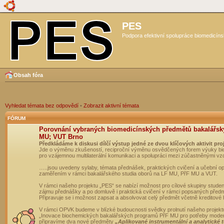
PES
Podpora efektivní spolupráce biomedicíns
Obsah fóra
Vyhledat témata bez odpovědí
•
Zobrazit aktivní témata
FÓRUM
Porovnání vybraných biomedicínských předmětů bakalářsk
MU; VUT Brno
Předkládáme k diskusi dílčí výstup jedné ze dvou klíčových aktivit pro
Jde o výměnu zkušeností, reciproční výměnu osvědčených forem výuky bio
pro vzájemnou multilaterální komunikaci a spolupráci mezi zúčastněnými vz
…..jsou uvedeny sylaby, témata přednášek, praktických cvičení a učební 
zaměřením v rámci bakalářského studia oborů na LF MU, PřF MU a VUT.
V rámci našeho projektu „PES“ se nabízí možnost pro cílové skupiny student
zájmu přednášky a po domluvě i praktická cvičení v rámci popsaných před
Připravuje se i možnost zapsat a absolvovat celý předmět včetně kreditové
V rámci OPVK budeme v blízké budoucnosti svědky prolnutí našeho projekt
„Inovace biochemických bakalářských programů PřF MU pro potřeby moderní
připravíme dva nové předměty
„Aplikované instrumentální a analytické 