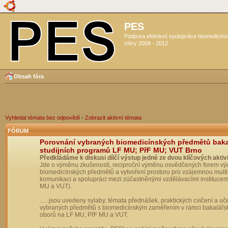
PES
Podpora efektivní spolupráce biomedicín
sféry 2009 - 2012
Obsah fóra
Vyhledat témata bez odpovědí
•
Zobrazit aktivní témata
FÓRUM
Porovnání vybraných biomedicínských předmětů bak
studijních programů LF MU; PřF MU; VUT Brno
Předkládáme k diskusi dílčí výstup jedné ze dvou klíčových aktivi
Jde o výměnu zkušeností, reciproční výměnu osvědčených forem vý
biomedicínských předmětů a vytvoření prostoru pro vzájemnou multil
komunikaci a spolupráci mezi zúčastněnými vzdělávacími institucem
MU a VUT).
…..jsou uvedeny sylaby, témata přednášek, praktických cvičení a uč
vybraných předmětů s biomedicínským zaměřením v rámci bakalářs
oborů na LF MU, PřF MU a VUT.