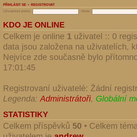
PŘIHLÁSIT SE
•
REGISTROVAT
Uživatelské jméno:
Heslo:
KDO JE ONLINE
Celkem je online
1
uživatel :: 0 reg
data jsou založena na uživatelích, kt
Nejvíce zde současně bylo přítomn
17:01:45
Registrovaní uživatelé: Žádní regist
Legenda:
Administrátoři
,
Globální m
STATISTIKY
Celkem příspěvků
50
• Celkem tém
uživatelem je
andrew