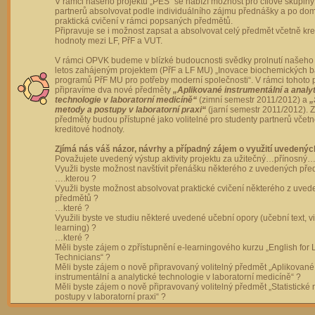
V rámci našeho projektu „PES“ se nabízí možnost pro cílové skupiny
partnerů absolvovat podle individuálního zájmu přednášky a po dom
praktická cvičení v rámci popsaných předmětů.
Připravuje se i možnost zapsat a absolvovat celý předmět včetně kre
hodnoty mezi LF, PřF a VUT.
V rámci OPVK budeme v blízké budoucnosti svědky prolnutí našeho 
letos zahájeným projektem (PřF a LF MU) „Inovace biochemických 
programů PřF MU pro potřeby moderní společnosti“. V rámci tohoto 
připravíme dva nové předměty
„Aplikované instrumentální a analy
technologie v laboratorní medicíně“
(zimní semestr 2011/2012) a
„
metody a postupy v laboratorní praxi“
(jarní semestr 2011/2012).
předměty budou přístupné jako volitelné pro studenty partnerů včet
kreditové hodnoty.
Zjímá nás váš názor, návrhy a případný zájem o využití uvedenýc
Považujete uvedený výstup aktivity projektu za užitečný…přínosný…
Využli byste možnost navštívit přenášku některého z uvedených př
….kterou ?
Využli byste možnost absolvovat praktické cvičení některého z uve
předmětů ?
…které ?
Využili byste ve studiu některé uvedené učební opory (učební text, v
learning) ?
…které ?
Měli byste zájem o zpřístupnění e-learningového kurzu „English for 
Technicians“ ?
Měli byste zájem o nově připravovaný volitelný předmět „Aplikované
instrumentální a analytické technologie v laboratorní medicíně“ ?
Měli byste zájem o nově připravovaný volitelný předmět „Statistické
postupy v laboratorní praxi“ ?