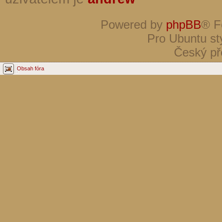
Powered by
phpBB
® F
Pro Ubuntu st
Český př
Obsah fóra