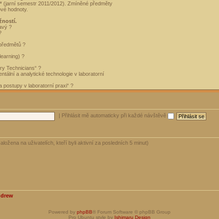
“
(jarní semestr 2011/2012). Zmíněné předměty
ové hodnoty.
žností.
avý ?
?
 předmětů ?
learning) ?
ory Technicians“ ?
tální a analytické technologie v laboratorní
 postupy v laboratorní praxi“ ?
|
Přihlásit mě automaticky při každé návštěvě
aložena na uživatelích, kteří byli aktivní za posledních 5 minut)
ndrew
Powered by
phpBB
® Forum Software © phpBB Group
Pro Ubuntu style by
Ishimaru Design