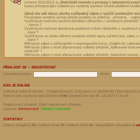
semestr 2011/2012) a
„Statistické metody a postupy v laboratorní praxi
budou přístupné jako volitelné pro studenty partnerů včetně přidělené kredit
Zjímá nás váš názor, návrhy a případný zájem o využití uvedených mo
Považujete uvedený výstup aktivity projektu za užitečný…přínosný….zajím
Využli byste možnost navštívit přenášku některého z uvedených předmětů 
….kterou ?
Využli byste možnost absolvovat praktické cvičení některého z uvedených
…které ?
Využili byste ve studiu některé uvedené učební opory (učební text, video, e-
…které ?
Měli byste zájem o zpřístupnění e-learningového kurzu „English for Laborat
Měli byste zájem o nově připravovaný volitelný předmět „Aplikované instrumen
medicíně“ ?
Měli byste zájem o nově připravovaný volitelný předmět „Statistické metody a
PŘIHLÁSIT SE
•
REGISTROVAT
Uživatelské jméno:
Heslo:
KDO JE ONLINE
Celkem je online
1
uživatel :: 0 registrovaných, 0 skrytých a 1 návštěvník (Tato data jsou z
Nejvíce zde současně bylo přítomno
6348
uživatelů dne ned 08. zář 2024 17:01:45
Registrovaní uživatelé: Žádní registrovaní uživatelé
Legenda:
Administrátoři
,
Globální moderátoři
STATISTIKY
Celkem příspěvků
50
• Celkem témat
35
• Celkem členů
42
• Nejnovějším uživatelem je
a