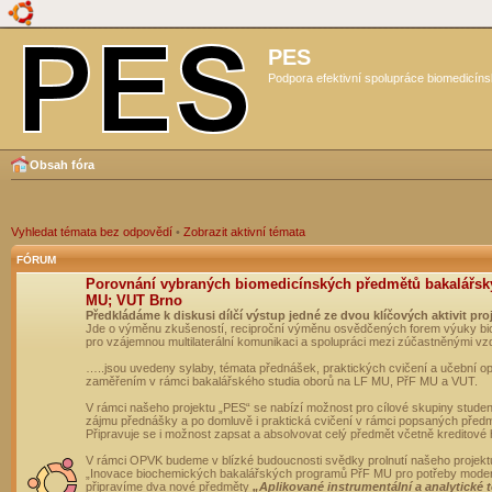
PES
Podpora efektivní spolupráce biomedicíns
Obsah fóra
Vyhledat témata bez odpovědí
•
Zobrazit aktivní témata
FÓRUM
Porovnání vybraných biomedicínských předmětů bakalářsk
MU; VUT Brno
Předkládáme k diskusi dílčí výstup jedné ze dvou klíčových aktivit pro
Jde o výměnu zkušeností, reciproční výměnu osvědčených forem výuky bio
pro vzájemnou multilaterální komunikaci a spolupráci mezi zúčastněnými vz
…..jsou uvedeny sylaby, témata přednášek, praktických cvičení a učební 
zaměřením v rámci bakalářského studia oborů na LF MU, PřF MU a VUT.
V rámci našeho projektu „PES“ se nabízí možnost pro cílové skupiny student
zájmu přednášky a po domluvě i praktická cvičení v rámci popsaných před
Připravuje se i možnost zapsat a absolvovat celý předmět včetně kreditové
V rámci OPVK budeme v blízké budoucnosti svědky prolnutí našeho projekt
„Inovace biochemických bakalářských programů PřF MU pro potřeby moderní
připravíme dva nové předměty
„Aplikované instrumentální a analytické 