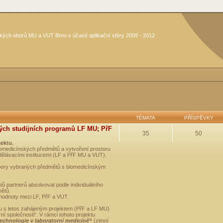
kých oborů MU a VUT Brno s účastí aplikační sféry 2009 - 2012
TÉMATA
PŘÍSPĚVKY
ých studijních programů LF MU; PřF
35
50
jektu.
medicínských předmětů a vytvoření prostoru
dělávacími institucemi (LF a PřF MU a VUT).
opory vybraných předmětů s biomedicínským
ů partnerů absolvovat podle individuálního
mětů.
 hodnoty mezi LF, PřF a VUT.
u s letos zahájeným projektem (PřF a LF MU)
 společnosti“. V rámci tohoto projektu
technologie v laboratorní medicíně“
(zimní