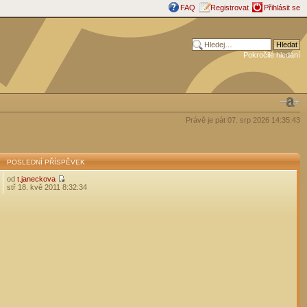
FAQ
Registrovat
Přihlásit se
Pokročilé hledání
Právě je pát 07. srp 2026 14:35:43
POSLEDNÍ PŘÍSPĚVEK
od
t.janeckova
stř 18. kvě 2011 8:32:34