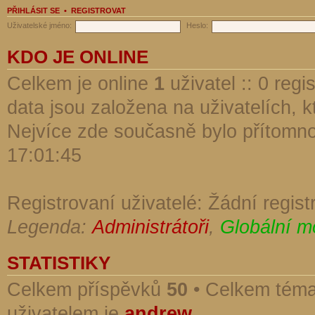
PŘIHLÁSIT SE
•
REGISTROVAT
Uživatelské jméno:
Heslo:
KDO JE ONLINE
Celkem je online
1
uživatel :: 0 reg
data jsou založena na uživatelích, kt
Nejvíce zde současně bylo přítomn
17:01:45
Registrovaní uživatelé: Žádní regist
Legenda:
Administrátoři
,
Globální m
STATISTIKY
Celkem příspěvků
50
• Celkem tém
uživatelem je
andrew