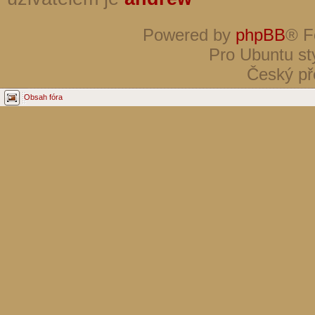
Powered by
phpBB
® F
Pro Ubuntu st
Český př
Obsah fóra