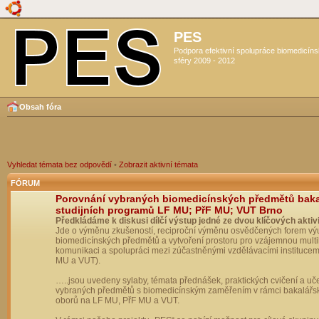
PES
Podpora efektivní spolupráce biomedicín
sféry 2009 - 2012
Obsah fóra
Vyhledat témata bez odpovědí
•
Zobrazit aktivní témata
FÓRUM
Porovnání vybraných biomedicínských předmětů bak
studijních programů LF MU; PřF MU; VUT Brno
Předkládáme k diskusi dílčí výstup jedné ze dvou klíčových aktivi
Jde o výměnu zkušeností, reciproční výměnu osvědčených forem vý
biomedicínských předmětů a vytvoření prostoru pro vzájemnou multil
komunikaci a spolupráci mezi zúčastněnými vzdělávacími institucem
MU a VUT).
…..jsou uvedeny sylaby, témata přednášek, praktických cvičení a uč
vybraných předmětů s biomedicínským zaměřením v rámci bakalářs
oborů na LF MU, PřF MU a VUT.