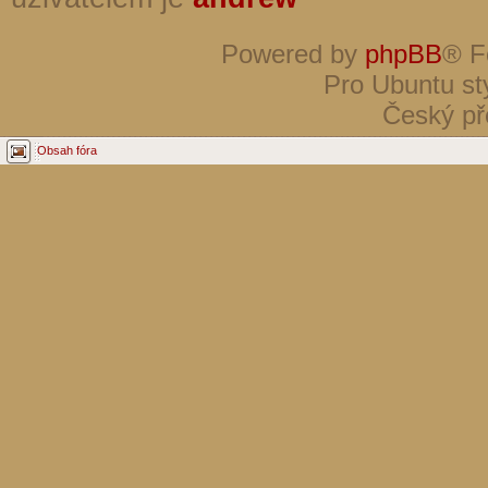
Powered by
phpBB
® F
Pro Ubuntu st
Český př
Obsah fóra