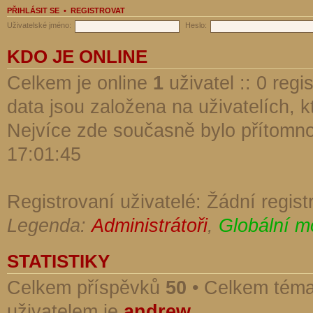
PŘIHLÁSIT SE
•
REGISTROVAT
Uživatelské jméno:
Heslo:
KDO JE ONLINE
Celkem je online
1
uživatel :: 0 reg
data jsou založena na uživatelích, kt
Nejvíce zde současně bylo přítomn
17:01:45
Registrovaní uživatelé: Žádní regist
Legenda:
Administrátoři
,
Globální m
STATISTIKY
Celkem příspěvků
50
• Celkem tém
uživatelem je
andrew