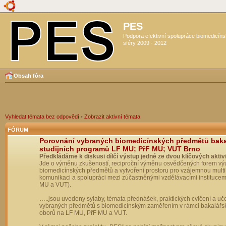
PES
Podpora efektivní spolupráce biomedicín
sféry 2009 - 2012
Obsah fóra
Vyhledat témata bez odpovědí
•
Zobrazit aktivní témata
FÓRUM
Porovnání vybraných biomedicínských předmětů bak
studijních programů LF MU; PřF MU; VUT Brno
Předkládáme k diskusi dílčí výstup jedné ze dvou klíčových aktivi
Jde o výměnu zkušeností, reciproční výměnu osvědčených forem vý
biomedicínských předmětů a vytvoření prostoru pro vzájemnou multil
komunikaci a spolupráci mezi zúčastněnými vzdělávacími institucem
MU a VUT).
…..jsou uvedeny sylaby, témata přednášek, praktických cvičení a uč
vybraných předmětů s biomedicínským zaměřením v rámci bakalářs
oborů na LF MU, PřF MU a VUT.