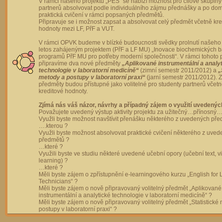
V rámci našeho projektu „PES“ se nabízí možnost pro cílové skupiny
partnerů absolvovat podle individuálního zájmu přednášky a po dom
praktická cvičení v rámci popsaných předmětů.
Připravuje se i možnost zapsat a absolvovat celý předmět včetně kre
hodnoty mezi LF, PřF a VUT.
V rámci OPVK budeme v blízké budoucnosti svědky prolnutí našeho 
letos zahájeným projektem (PřF a LF MU) „Inovace biochemických 
programů PřF MU pro potřeby moderní společnosti“. V rámci tohoto 
připravíme dva nové předměty
„Aplikované instrumentální a analy
technologie v laboratorní medicíně“
(zimní semestr 2011/2012) a
„
metody a postupy v laboratorní praxi“
(jarní semestr 2011/2012).
předměty budou přístupné jako volitelné pro studenty partnerů včet
kreditové hodnoty.
Zjímá nás váš názor, návrhy a případný zájem o využití uvedenýc
Považujete uvedený výstup aktivity projektu za užitečný…přínosný…
Využli byste možnost navštívit přenášku některého z uvedených př
….kterou ?
Využli byste možnost absolvovat praktické cvičení některého z uve
předmětů ?
…které ?
Využili byste ve studiu některé uvedené učební opory (učební text, v
learning) ?
…které ?
Měli byste zájem o zpřístupnění e-learningového kurzu „English for 
Technicians“ ?
Měli byste zájem o nově připravovaný volitelný předmět „Aplikované
instrumentální a analytické technologie v laboratorní medicíně“ ?
Měli byste zájem o nově připravovaný volitelný předmět „Statistické
postupy v laboratorní praxi“ ?