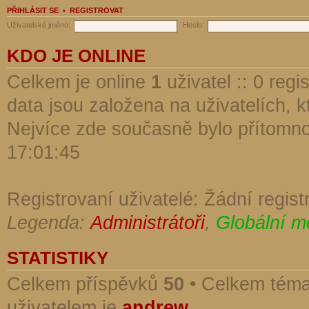
PŘIHLÁSIT SE
•
REGISTROVAT
Uživatelské jméno:
Heslo:
KDO JE ONLINE
Celkem je online
1
uživatel :: 0 reg
data jsou založena na uživatelích, kt
Nejvíce zde současně bylo přítomn
17:01:45
Registrovaní uživatelé: Žádní regist
Legenda:
Administrátoři
,
Globální m
STATISTIKY
Celkem příspěvků
50
• Celkem tém
uživatelem je
andrew