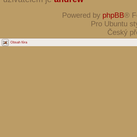
Powered by
phpBB
® F
Pro Ubuntu st
Český př
Obsah fóra