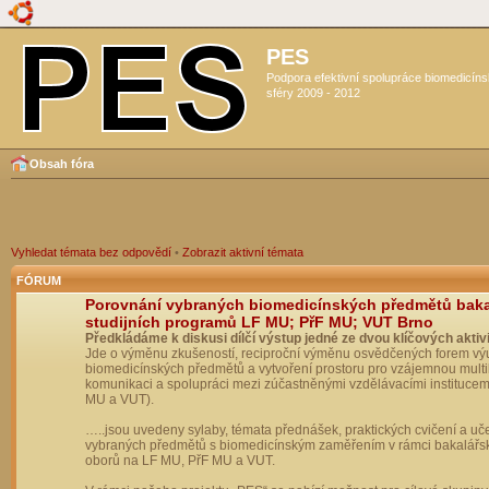
PES
Podpora efektivní spolupráce biomedicín
sféry 2009 - 2012
Obsah fóra
Vyhledat témata bez odpovědí
•
Zobrazit aktivní témata
FÓRUM
Porovnání vybraných biomedicínských předmětů bak
studijních programů LF MU; PřF MU; VUT Brno
Předkládáme k diskusi dílčí výstup jedné ze dvou klíčových aktivi
Jde o výměnu zkušeností, reciproční výměnu osvědčených forem vý
biomedicínských předmětů a vytvoření prostoru pro vzájemnou multil
komunikaci a spolupráci mezi zúčastněnými vzdělávacími institucem
MU a VUT).
…..jsou uvedeny sylaby, témata přednášek, praktických cvičení a uč
vybraných předmětů s biomedicínským zaměřením v rámci bakalářs
oborů na LF MU, PřF MU a VUT.