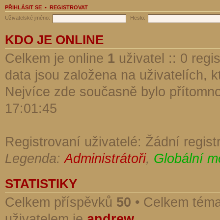
PŘIHLÁSIT SE
•
REGISTROVAT
Uživatelské jméno:
Heslo:
KDO JE ONLINE
Celkem je online
1
uživatel :: 0 reg
data jsou založena na uživatelích, kt
Nejvíce zde současně bylo přítomn
17:01:45
Registrovaní uživatelé: Žádní regist
Legenda:
Administrátoři
,
Globální m
STATISTIKY
Celkem příspěvků
50
• Celkem tém
uživatelem je
andrew