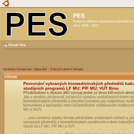
PES
Podpora efektivní spolupráce biomedicín
sféry 2009 - 2012
Obsah fóra
Vyhledat témata bez odpovědí
•
Zobrazit aktivní témata
FÓRUM
Porovnání vybraných biomedicínských předmětů bak
studijních programů LF MU; PřF MU; VUT Brno
Předkládáme k diskusi dílčí výstup jedné ze dvou klíčových aktivi
Jde o výměnu zkušeností, reciproční výměnu osvědčených forem vý
biomedicínských předmětů a vytvoření prostoru pro vzájemnou multil
komunikaci a spolupráci mezi zúčastněnými vzdělávacími institucem
MU a VUT).
…..jsou uvedeny sylaby, témata přednášek, praktických cvičení a uč
vybraných předmětů s biomedicínským zaměřením v rámci bakalářs
oborů na LF MU, PřF MU a VUT.