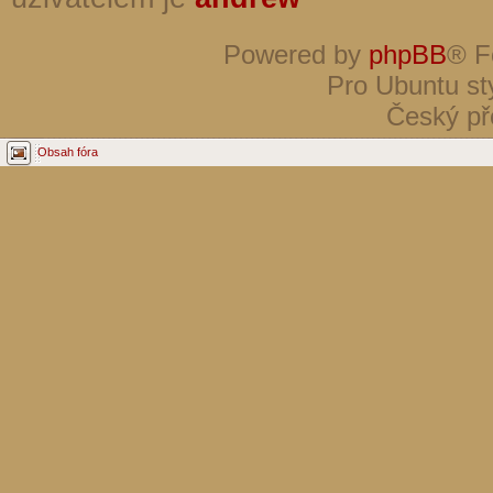
Powered by
phpBB
® F
Pro Ubuntu st
Český př
Obsah fóra