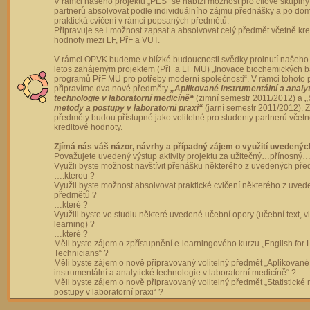
V rámci našeho projektu „PES“ se nabízí možnost pro cílové skupiny
partnerů absolvovat podle individuálního zájmu přednášky a po dom
praktická cvičení v rámci popsaných předmětů.
Připravuje se i možnost zapsat a absolvovat celý předmět včetně kre
hodnoty mezi LF, PřF a VUT.
V rámci OPVK budeme v blízké budoucnosti svědky prolnutí našeho 
letos zahájeným projektem (PřF a LF MU) „Inovace biochemických 
programů PřF MU pro potřeby moderní společnosti“. V rámci tohoto 
připravíme dva nové předměty
„Aplikované instrumentální a analy
technologie v laboratorní medicíně“
(zimní semestr 2011/2012) a
„
metody a postupy v laboratorní praxi“
(jarní semestr 2011/2012).
předměty budou přístupné jako volitelné pro studenty partnerů včet
kreditové hodnoty.
Zjímá nás váš názor, návrhy a případný zájem o využití uvedenýc
Považujete uvedený výstup aktivity projektu za užitečný…přínosný…
Využli byste možnost navštívit přenášku některého z uvedených př
….kterou ?
Využli byste možnost absolvovat praktické cvičení některého z uve
předmětů ?
…které ?
Využili byste ve studiu některé uvedené učební opory (učební text, v
learning) ?
…které ?
Měli byste zájem o zpřístupnění e-learningového kurzu „English for 
Technicians“ ?
Měli byste zájem o nově připravovaný volitelný předmět „Aplikované
instrumentální a analytické technologie v laboratorní medicíně“ ?
Měli byste zájem o nově připravovaný volitelný předmět „Statistické
postupy v laboratorní praxi“ ?