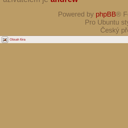
Powered by
phpBB
® F
Pro Ubuntu st
Český př
Obsah fóra