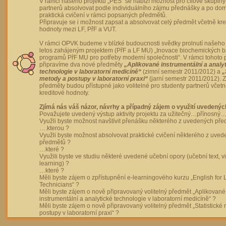
V rámci našeho projektu „PES“ se nabízí možnost pro cílové skupiny
partnerů absolvovat podle individuálního zájmu přednášky a po dom
praktická cvičení v rámci popsaných předmětů.
Připravuje se i možnost zapsat a absolvovat celý předmět včetně kre
hodnoty mezi LF, PřF a VUT.
V rámci OPVK budeme v blízké budoucnosti svědky prolnutí našeho 
letos zahájeným projektem (PřF a LF MU) „Inovace biochemických 
programů PřF MU pro potřeby moderní společnosti“. V rámci tohoto 
připravíme dva nové předměty
„Aplikované instrumentální a analy
technologie v laboratorní medicíně“
(zimní semestr 2011/2012) a
„
metody a postupy v laboratorní praxi“
(jarní semestr 2011/2012).
předměty budou přístupné jako volitelné pro studenty partnerů včet
kreditové hodnoty.
Zjímá nás váš názor, návrhy a případný zájem o využití uvedenýc
Považujete uvedený výstup aktivity projektu za užitečný…přínosný…
Využli byste možnost navštívit přenášku některého z uvedených př
….kterou ?
Využli byste možnost absolvovat praktické cvičení některého z uve
předmětů ?
…které ?
Využili byste ve studiu některé uvedené učební opory (učební text, v
learning) ?
…které ?
Měli byste zájem o zpřístupnění e-learningového kurzu „English for 
Technicians“ ?
Měli byste zájem o nově připravovaný volitelný předmět „Aplikované
instrumentální a analytické technologie v laboratorní medicíně“ ?
Měli byste zájem o nově připravovaný volitelný předmět „Statistické
postupy v laboratorní praxi“ ?