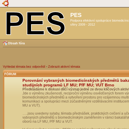
PES
Podpora efektivní spolupráce biomedicín
sféry 2009 - 2012
Obsah fóra
Vyhledat témata bez odpovědí
•
Zobrazit aktivní témata
FÓRUM
Porovnání vybraných biomedicínských předmětů bak
studijních programů LF MU; PřF MU; VUT Brno
Předkládáme k diskusi dílčí výstup jedné ze dvou klíčových aktivi
Jde o výměnu zkušeností, reciproční výměnu osvědčených forem vý
biomedicínských předmětů a vytvoření prostoru pro vzájemnou multil
komunikaci a spolupráci mezi zúčastněnými vzdělávacími institucem
MU a VUT).
…..jsou uvedeny sylaby, témata přednášek, praktických cvičení a uč
vybraných předmětů s biomedicínským zaměřením v rámci bakalářs
oborů na LF MU, PřF MU a VUT.