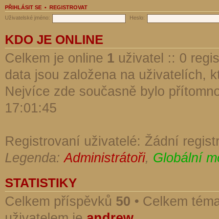
PŘIHLÁSIT SE
•
REGISTROVAT
Uživatelské jméno:
Heslo:
KDO JE ONLINE
Celkem je online
1
uživatel :: 0 reg
data jsou založena na uživatelích, kt
Nejvíce zde současně bylo přítomn
17:01:45
Registrovaní uživatelé: Žádní regist
Legenda:
Administrátoři
,
Globální m
STATISTIKY
Celkem příspěvků
50
• Celkem tém
uživatelem je
andrew