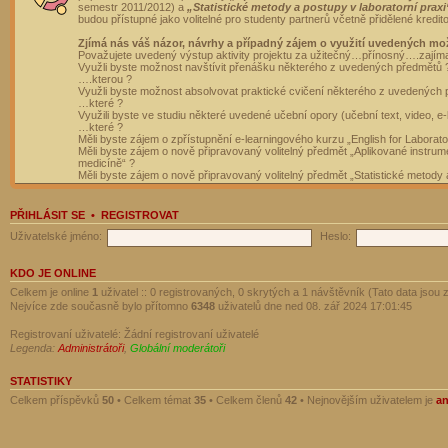
semestr 2011/2012) a
„Statistické metody a postupy v laboratorní praxi
budou přístupné jako volitelné pro studenty partnerů včetně přidělené kredit
Zjímá nás váš názor, návrhy a případný zájem o využití uvedených mo
Považujete uvedený výstup aktivity projektu za užitečný…přínosný….zajím
Využli byste možnost navštívit přenášku některého z uvedených předmětů 
….kterou ?
Využli byste možnost absolvovat praktické cvičení některého z uvedených
…které ?
Využili byste ve studiu některé uvedené učební opory (učební text, video, e-
…které ?
Měli byste zájem o zpřístupnění e-learningového kurzu „English for Laborat
Měli byste zájem o nově připravovaný volitelný předmět „Aplikované instrumen
medicíně“ ?
Měli byste zájem o nově připravovaný volitelný předmět „Statistické metody a
PŘIHLÁSIT SE
•
REGISTROVAT
Uživatelské jméno:
Heslo:
KDO JE ONLINE
Celkem je online
1
uživatel :: 0 registrovaných, 0 skrytých a 1 návštěvník (Tato data jsou z
Nejvíce zde současně bylo přítomno
6348
uživatelů dne ned 08. zář 2024 17:01:45
Registrovaní uživatelé: Žádní registrovaní uživatelé
Legenda:
Administrátoři
,
Globální moderátoři
STATISTIKY
Celkem příspěvků
50
• Celkem témat
35
• Celkem členů
42
• Nejnovějším uživatelem je
a