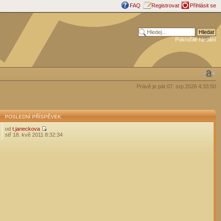
FAQ
Registrovat
Přihlásit se
Pokročilé hledání
Právě je pát 07. srp 2026 4:33:50
POSLEDNÍ PŘÍSPĚVEK
od
t.janeckova
stř 18. kvě 2011 8:32:34