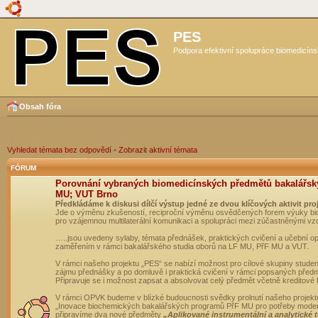
PES
Podpora efektivní spolupráce biomedicíns
Obsah fóra
Vyhledat témata bez odpovědí
•
Zobrazit aktivní témata
FÓRUM
Porovnání vybraných biomedicínských předmětů bakalářsk
MU; VUT Brno
Předkládáme k diskusi dílčí výstup jedné ze dvou klíčových aktivit pro
Jde o výměnu zkušeností, reciproční výměnu osvědčených forem výuky bio
pro vzájemnou multilaterální komunikaci a spolupráci mezi zúčastněnými vz
…..jsou uvedeny sylaby, témata přednášek, praktických cvičení a učební 
zaměřením v rámci bakalářského studia oborů na LF MU, PřF MU a VUT.
V rámci našeho projektu „PES“ se nabízí možnost pro cílové skupiny student
zájmu přednášky a po domluvě i praktická cvičení v rámci popsaných před
Připravuje se i možnost zapsat a absolvovat celý předmět včetně kreditové
V rámci OPVK budeme v blízké budoucnosti svědky prolnutí našeho projekt
„Inovace biochemických bakalářských programů PřF MU pro potřeby moderní
připravíme dva nové předměty
„Aplikované instrumentální a analytické 