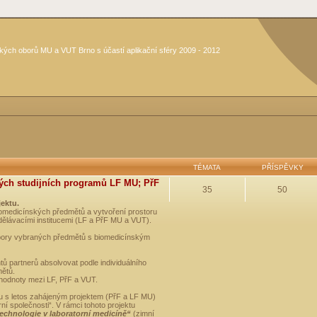
kých oborů MU a VUT Brno s účastí aplikační sféry 2009 - 2012
TÉMATA
PŘÍSPĚVKY
ých studijních programů LF MU; PřF
35
50
jektu.
medicínských předmětů a vytvoření prostoru
dělávacími institucemi (LF a PřF MU a VUT).
opory vybraných předmětů s biomedicínským
ů partnerů absolvovat podle individuálního
mětů.
 hodnoty mezi LF, PřF a VUT.
u s letos zahájeným projektem (PřF a LF MU)
 společnosti“. V rámci tohoto projektu
technologie v laboratorní medicíně“
(zimní