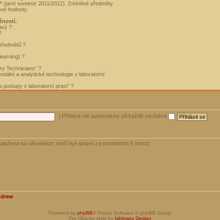
“
(jarní semestr 2011/2012). Zmíněné předměty
ové hodnoty.
žností.
avý ?
?
 předmětů ?
learning) ?
ory Technicians“ ?
tální a analytické technologie v laboratorní
 postupy v laboratorní praxi“ ?
|
Přihlásit mě automaticky při každé návštěvě
aložena na uživatelích, kteří byli aktivní za posledních 5 minut)
ndrew
Powered by
phpBB
® Forum Software © phpBB Group
Pro Ubuntu style by
Ishimaru Design