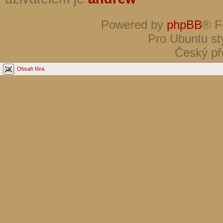
Powered by
phpBB
® F
Pro Ubuntu st
Český př
Obsah fóra