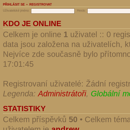
PŘIHLÁSIT SE
•
REGISTROVAT
Uživatelské jméno:
Heslo:
KDO JE ONLINE
Celkem je online
1
uživatel :: 0 reg
data jsou založena na uživatelích, kt
Nejvíce zde současně bylo přítomn
17:01:45
Registrovaní uživatelé: Žádní regist
Legenda:
Administrátoři
,
Globální m
STATISTIKY
Celkem příspěvků
50
• Celkem tém
uživatelem je
andrew