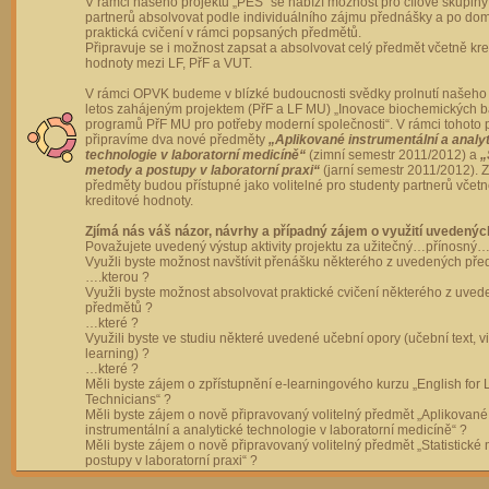
V rámci našeho projektu „PES“ se nabízí možnost pro cílové skupiny
partnerů absolvovat podle individuálního zájmu přednášky a po dom
praktická cvičení v rámci popsaných předmětů.
Připravuje se i možnost zapsat a absolvovat celý předmět včetně kre
hodnoty mezi LF, PřF a VUT.
V rámci OPVK budeme v blízké budoucnosti svědky prolnutí našeho 
letos zahájeným projektem (PřF a LF MU) „Inovace biochemických 
programů PřF MU pro potřeby moderní společnosti“. V rámci tohoto 
připravíme dva nové předměty
„Aplikované instrumentální a analy
technologie v laboratorní medicíně“
(zimní semestr 2011/2012) a
„
metody a postupy v laboratorní praxi“
(jarní semestr 2011/2012).
předměty budou přístupné jako volitelné pro studenty partnerů včet
kreditové hodnoty.
Zjímá nás váš názor, návrhy a případný zájem o využití uvedenýc
Považujete uvedený výstup aktivity projektu za užitečný…přínosný…
Využli byste možnost navštívit přenášku některého z uvedených př
….kterou ?
Využli byste možnost absolvovat praktické cvičení některého z uve
předmětů ?
…které ?
Využili byste ve studiu některé uvedené učební opory (učební text, v
learning) ?
…které ?
Měli byste zájem o zpřístupnění e-learningového kurzu „English for 
Technicians“ ?
Měli byste zájem o nově připravovaný volitelný předmět „Aplikované
instrumentální a analytické technologie v laboratorní medicíně“ ?
Měli byste zájem o nově připravovaný volitelný předmět „Statistické
postupy v laboratorní praxi“ ?