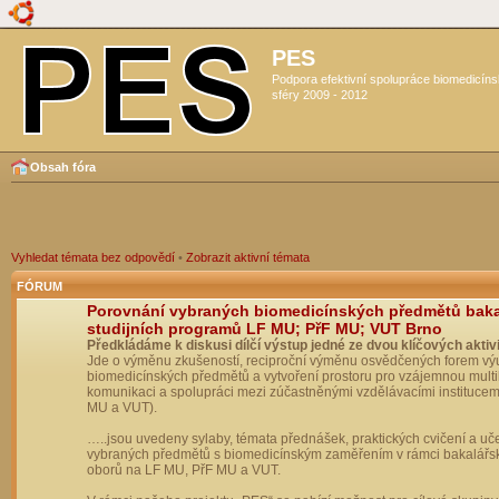
PES
Podpora efektivní spolupráce biomedicín
sféry 2009 - 2012
Obsah fóra
Vyhledat témata bez odpovědí
•
Zobrazit aktivní témata
FÓRUM
Porovnání vybraných biomedicínských předmětů bak
studijních programů LF MU; PřF MU; VUT Brno
Předkládáme k diskusi dílčí výstup jedné ze dvou klíčových aktivi
Jde o výměnu zkušeností, reciproční výměnu osvědčených forem vý
biomedicínských předmětů a vytvoření prostoru pro vzájemnou multil
komunikaci a spolupráci mezi zúčastněnými vzdělávacími institucem
MU a VUT).
…..jsou uvedeny sylaby, témata přednášek, praktických cvičení a uč
vybraných předmětů s biomedicínským zaměřením v rámci bakalářs
oborů na LF MU, PřF MU a VUT.