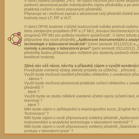
V rámci našeho projektu „PES“ se nabízí možnost pro cílové skupiny
partnerů absolvovat podle individuálního zájmu přednášky a po dom
praktická cvičení v rámci popsaných předmětů.
Připravuje se i možnost zapsat a absolvovat celý předmět včetně kre
hodnoty mezi LF, PřF a VUT.
V rámci OPVK budeme v blízké budoucnosti svědky prolnutí našeho 
letos zahájeným projektem (PřF a LF MU) „Inovace biochemických 
programů PřF MU pro potřeby moderní společnosti“. V rámci tohoto 
připravíme dva nové předměty
„Aplikované instrumentální a analy
technologie v laboratorní medicíně“
(zimní semestr 2011/2012) a
„
metody a postupy v laboratorní praxi“
(jarní semestr 2011/2012).
předměty budou přístupné jako volitelné pro studenty partnerů včet
kreditové hodnoty.
Zjímá nás váš názor, návrhy a případný zájem o využití uvedenýc
Považujete uvedený výstup aktivity projektu za užitečný…přínosný…
Využli byste možnost navštívit přenášku některého z uvedených př
….kterou ?
Využli byste možnost absolvovat praktické cvičení některého z uve
předmětů ?
…které ?
Využili byste ve studiu některé uvedené učební opory (učební text, v
learning) ?
…které ?
Měli byste zájem o zpřístupnění e-learningového kurzu „English for 
Technicians“ ?
Měli byste zájem o nově připravovaný volitelný předmět „Aplikované
instrumentální a analytické technologie v laboratorní medicíně“ ?
Měli byste zájem o nově připravovaný volitelný předmět „Statistické
postupy v laboratorní praxi“ ?