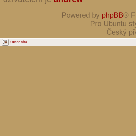
Powered by
phpBB
® F
Pro Ubuntu st
Český př
Obsah fóra