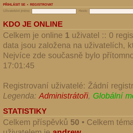
PŘIHLÁSIT SE
•
REGISTROVAT
Uživatelské jméno:
Heslo:
KDO JE ONLINE
Celkem je online
1
uživatel :: 0 reg
data jsou založena na uživatelích, kt
Nejvíce zde současně bylo přítomn
17:01:45
Registrovaní uživatelé: Žádní regist
Legenda:
Administrátoři
,
Globální m
STATISTIKY
Celkem příspěvků
50
• Celkem tém
uživatelem je
andrew