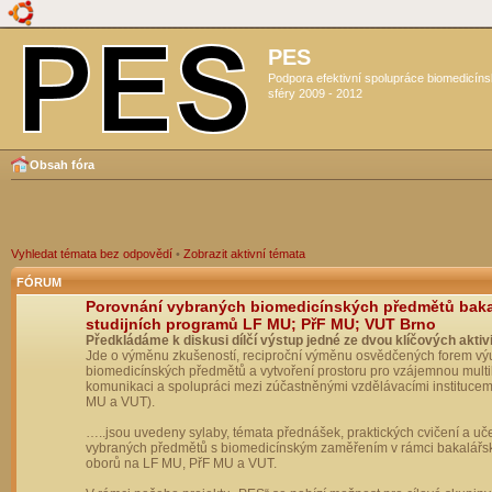
PES
Podpora efektivní spolupráce biomedicín
sféry 2009 - 2012
Obsah fóra
Vyhledat témata bez odpovědí
•
Zobrazit aktivní témata
FÓRUM
Porovnání vybraných biomedicínských předmětů bak
studijních programů LF MU; PřF MU; VUT Brno
Předkládáme k diskusi dílčí výstup jedné ze dvou klíčových aktivi
Jde o výměnu zkušeností, reciproční výměnu osvědčených forem vý
biomedicínských předmětů a vytvoření prostoru pro vzájemnou multil
komunikaci a spolupráci mezi zúčastněnými vzdělávacími institucem
MU a VUT).
…..jsou uvedeny sylaby, témata přednášek, praktických cvičení a uč
vybraných předmětů s biomedicínským zaměřením v rámci bakalářs
oborů na LF MU, PřF MU a VUT.