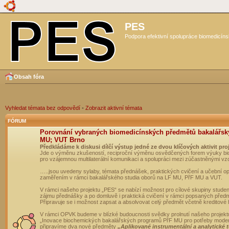
PES
Podpora efektivní spolupráce biomedicíns
Obsah fóra
Vyhledat témata bez odpovědí
•
Zobrazit aktivní témata
FÓRUM
Porovnání vybraných biomedicínských předmětů bakalářsk
MU; VUT Brno
Předkládáme k diskusi dílčí výstup jedné ze dvou klíčových aktivit pro
Jde o výměnu zkušeností, reciproční výměnu osvědčených forem výuky bio
pro vzájemnou multilaterální komunikaci a spolupráci mezi zúčastněnými vz
…..jsou uvedeny sylaby, témata přednášek, praktických cvičení a učební 
zaměřením v rámci bakalářského studia oborů na LF MU, PřF MU a VUT.
V rámci našeho projektu „PES“ se nabízí možnost pro cílové skupiny student
zájmu přednášky a po domluvě i praktická cvičení v rámci popsaných před
Připravuje se i možnost zapsat a absolvovat celý předmět včetně kreditové
V rámci OPVK budeme v blízké budoucnosti svědky prolnutí našeho projekt
„Inovace biochemických bakalářských programů PřF MU pro potřeby moderní
připravíme dva nové předměty
„Aplikované instrumentální a analytické 