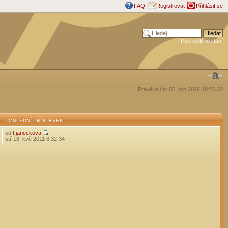
FAQ
Registrovat
Přihlásit se
Pokročilé hledání
Právě je čtv 06. srp 2026 19:26:20
POSLEDNÍ PŘÍSPĚVEK
od
t.janeckova
stř 18. kvě 2011 8:32:34