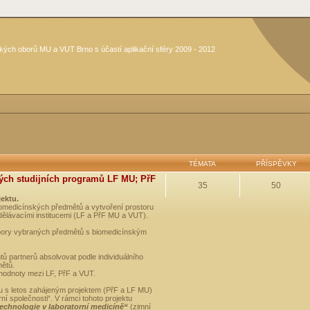
kých oborů MU a VUT Brno s účastí aplikační sféry 2009 - 2012
TÉMATA
PŘÍSPĚVKY
ých studijních programů LF MU; PřF
35
50
jektu.
medicínských předmětů a vytvoření prostoru
dělávacími institucemi (LF a PřF MU a VUT).
opory vybraných předmětů s biomedicínským
ů partnerů absolvovat podle individuálního
mětů.
 hodnoty mezi LF, PřF a VUT.
u s letos zahájeným projektem (PřF a LF MU)
 společnosti“. V rámci tohoto projektu
technologie v laboratorní medicíně“
(zimní