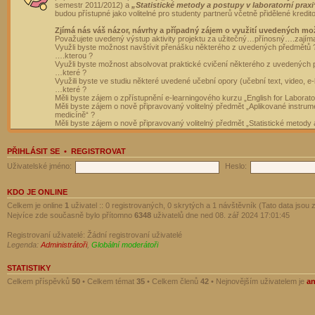
semestr 2011/2012) a
„Statistické metody a postupy v laboratorní praxi
budou přístupné jako volitelné pro studenty partnerů včetně přidělené kredit
Zjímá nás váš názor, návrhy a případný zájem o využití uvedených mo
Považujete uvedený výstup aktivity projektu za užitečný…přínosný….zajím
Využli byste možnost navštívit přenášku některého z uvedených předmětů 
….kterou ?
Využli byste možnost absolvovat praktické cvičení některého z uvedených
…které ?
Využili byste ve studiu některé uvedené učební opory (učební text, video, e-
…které ?
Měli byste zájem o zpřístupnění e-learningového kurzu „English for Laborat
Měli byste zájem o nově připravovaný volitelný předmět „Aplikované instrumen
medicíně“ ?
Měli byste zájem o nově připravovaný volitelný předmět „Statistické metody a
PŘIHLÁSIT SE
•
REGISTROVAT
Uživatelské jméno:
Heslo:
KDO JE ONLINE
Celkem je online
1
uživatel :: 0 registrovaných, 0 skrytých a 1 návštěvník (Tato data jsou z
Nejvíce zde současně bylo přítomno
6348
uživatelů dne ned 08. zář 2024 17:01:45
Registrovaní uživatelé: Žádní registrovaní uživatelé
Legenda:
Administrátoři
,
Globální moderátoři
STATISTIKY
Celkem příspěvků
50
• Celkem témat
35
• Celkem členů
42
• Nejnovějším uživatelem je
a