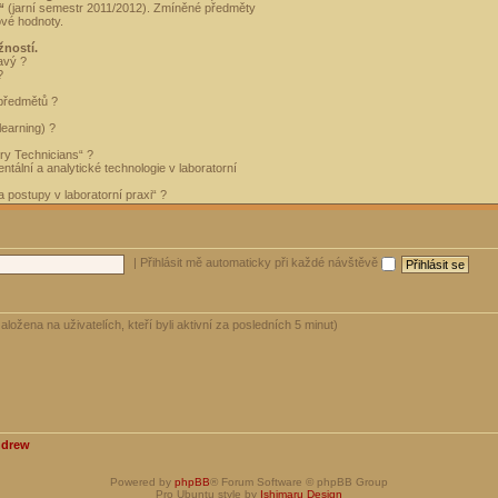
“
(jarní semestr 2011/2012). Zmíněné předměty
ové hodnoty.
žností.
avý ?
?
 předmětů ?
learning) ?
ory Technicians“ ?
tální a analytické technologie v laboratorní
 postupy v laboratorní praxi“ ?
|
Přihlásit mě automaticky při každé návštěvě
aložena na uživatelích, kteří byli aktivní za posledních 5 minut)
ndrew
Powered by
phpBB
® Forum Software © phpBB Group
Pro Ubuntu style by
Ishimaru Design