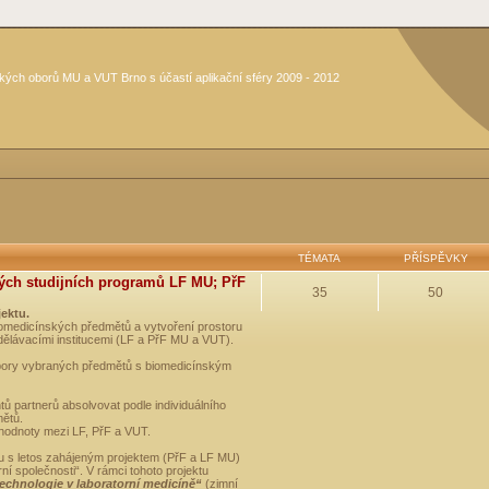
kých oborů MU a VUT Brno s účastí aplikační sféry 2009 - 2012
TÉMATA
PŘÍSPĚVKY
ých studijních programů LF MU; PřF
35
50
jektu.
medicínských předmětů a vytvoření prostoru
dělávacími institucemi (LF a PřF MU a VUT).
opory vybraných předmětů s biomedicínským
ů partnerů absolvovat podle individuálního
mětů.
 hodnoty mezi LF, PřF a VUT.
u s letos zahájeným projektem (PřF a LF MU)
 společnosti“. V rámci tohoto projektu
technologie v laboratorní medicíně“
(zimní