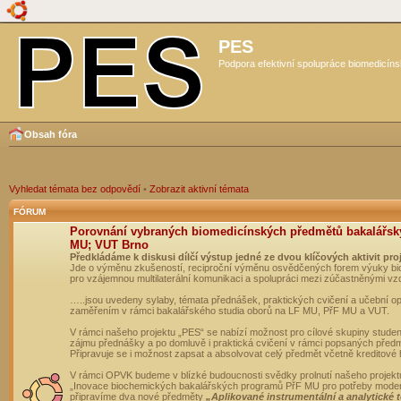
PES
Podpora efektivní spolupráce biomedicíns
Obsah fóra
Vyhledat témata bez odpovědí
•
Zobrazit aktivní témata
FÓRUM
Porovnání vybraných biomedicínských předmětů bakalářsk
MU; VUT Brno
Předkládáme k diskusi dílčí výstup jedné ze dvou klíčových aktivit pro
Jde o výměnu zkušeností, reciproční výměnu osvědčených forem výuky bio
pro vzájemnou multilaterální komunikaci a spolupráci mezi zúčastněnými vz
…..jsou uvedeny sylaby, témata přednášek, praktických cvičení a učební 
zaměřením v rámci bakalářského studia oborů na LF MU, PřF MU a VUT.
V rámci našeho projektu „PES“ se nabízí možnost pro cílové skupiny student
zájmu přednášky a po domluvě i praktická cvičení v rámci popsaných před
Připravuje se i možnost zapsat a absolvovat celý předmět včetně kreditové
V rámci OPVK budeme v blízké budoucnosti svědky prolnutí našeho projekt
„Inovace biochemických bakalářských programů PřF MU pro potřeby moderní
připravíme dva nové předměty
„Aplikované instrumentální a analytické 