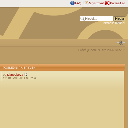
FAQ
Registrovat
Přihlásit se
Pokročilé hledání
Právě je ned 09. srp 2026 8:05:02
POSLEDNÍ PŘÍSPĚVEK
od
t.janeckova
stř 18. kvě 2011 8:32:34