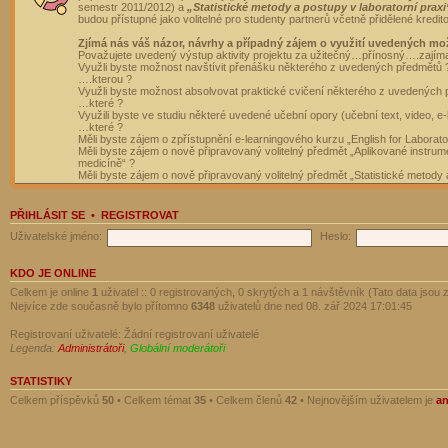
semestr 2011/2012) a
„Statistické metody a postupy v laboratorní praxi
budou přístupné jako volitelné pro studenty partnerů včetně přidělené kredit
Zjímá nás váš názor, návrhy a případný zájem o využití uvedených mo
Považujete uvedený výstup aktivity projektu za užitečný…přínosný….zajím
Využli byste možnost navštívit přenášku některého z uvedených předmětů 
….kterou ?
Využli byste možnost absolvovat praktické cvičení některého z uvedených
…které ?
Využili byste ve studiu některé uvedené učební opory (učební text, video, e-
…které ?
Měli byste zájem o zpřístupnění e-learningového kurzu „English for Laborat
Měli byste zájem o nově připravovaný volitelný předmět „Aplikované instrumen
medicíně“ ?
Měli byste zájem o nově připravovaný volitelný předmět „Statistické metody a
PŘIHLÁSIT SE
•
REGISTROVAT
Uživatelské jméno:
Heslo:
KDO JE ONLINE
Celkem je online
1
uživatel :: 0 registrovaných, 0 skrytých a 1 návštěvník (Tato data jsou z
Nejvíce zde současně bylo přítomno
6348
uživatelů dne ned 08. zář 2024 17:01:45
Registrovaní uživatelé: Žádní registrovaní uživatelé
Legenda:
Administrátoři
,
Globální moderátoři
STATISTIKY
Celkem příspěvků
50
• Celkem témat
35
• Celkem členů
42
• Nejnovějším uživatelem je
a