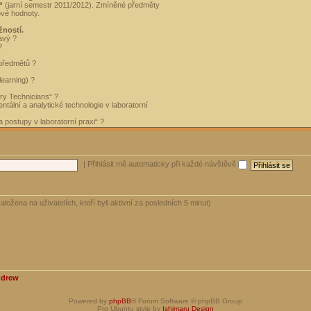
“
(jarní semestr 2011/2012). Zmíněné předměty
ové hodnoty.
žností.
avý ?
?
 předmětů ?
learning) ?
ory Technicians“ ?
tální a analytické technologie v laboratorní
 postupy v laboratorní praxi“ ?
|
Přihlásit mě automaticky při každé návštěvě
aložena na uživatelích, kteří byli aktivní za posledních 5 minut)
ndrew
Powered by
phpBB
® Forum Software © phpBB Group
Pro Ubuntu style by
Ishimaru Design