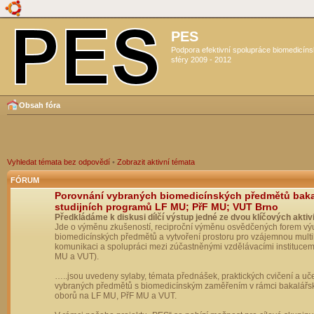
PES
Podpora efektivní spolupráce biomedicín
sféry 2009 - 2012
Obsah fóra
Vyhledat témata bez odpovědí
•
Zobrazit aktivní témata
FÓRUM
Porovnání vybraných biomedicínských předmětů bak
studijních programů LF MU; PřF MU; VUT Brno
Předkládáme k diskusi dílčí výstup jedné ze dvou klíčových aktivi
Jde o výměnu zkušeností, reciproční výměnu osvědčených forem vý
biomedicínských předmětů a vytvoření prostoru pro vzájemnou multil
komunikaci a spolupráci mezi zúčastněnými vzdělávacími institucem
MU a VUT).
…..jsou uvedeny sylaby, témata přednášek, praktických cvičení a uč
vybraných předmětů s biomedicínským zaměřením v rámci bakalářs
oborů na LF MU, PřF MU a VUT.