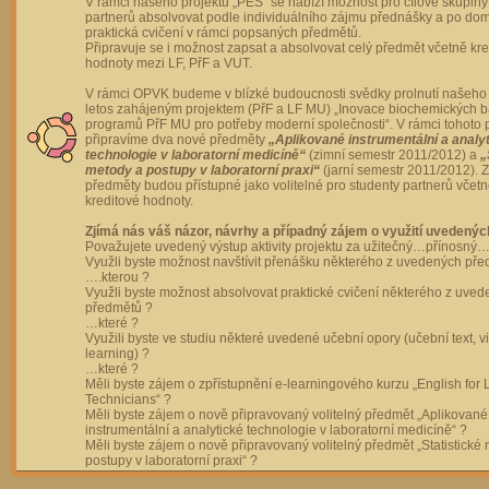
V rámci našeho projektu „PES“ se nabízí možnost pro cílové skupiny
partnerů absolvovat podle individuálního zájmu přednášky a po dom
praktická cvičení v rámci popsaných předmětů.
Připravuje se i možnost zapsat a absolvovat celý předmět včetně kre
hodnoty mezi LF, PřF a VUT.
V rámci OPVK budeme v blízké budoucnosti svědky prolnutí našeho 
letos zahájeným projektem (PřF a LF MU) „Inovace biochemických 
programů PřF MU pro potřeby moderní společnosti“. V rámci tohoto 
připravíme dva nové předměty
„Aplikované instrumentální a analy
technologie v laboratorní medicíně“
(zimní semestr 2011/2012) a
„
metody a postupy v laboratorní praxi“
(jarní semestr 2011/2012).
předměty budou přístupné jako volitelné pro studenty partnerů včet
kreditové hodnoty.
Zjímá nás váš názor, návrhy a případný zájem o využití uvedenýc
Považujete uvedený výstup aktivity projektu za užitečný…přínosný…
Využli byste možnost navštívit přenášku některého z uvedených př
….kterou ?
Využli byste možnost absolvovat praktické cvičení některého z uve
předmětů ?
…které ?
Využili byste ve studiu některé uvedené učební opory (učební text, v
learning) ?
…které ?
Měli byste zájem o zpřístupnění e-learningového kurzu „English for 
Technicians“ ?
Měli byste zájem o nově připravovaný volitelný předmět „Aplikované
instrumentální a analytické technologie v laboratorní medicíně“ ?
Měli byste zájem o nově připravovaný volitelný předmět „Statistické
postupy v laboratorní praxi“ ?