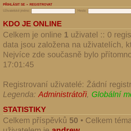
PŘIHLÁSIT SE
•
REGISTROVAT
Uživatelské jméno:
Heslo:
KDO JE ONLINE
Celkem je online
1
uživatel :: 0 reg
data jsou založena na uživatelích, kt
Nejvíce zde současně bylo přítomn
17:01:45
Registrovaní uživatelé: Žádní regist
Legenda:
Administrátoři
,
Globální m
STATISTIKY
Celkem příspěvků
50
• Celkem tém
uživatelem je
andrew