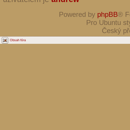
Powered by
phpBB
® F
Pro Ubuntu st
Český př
Obsah fóra