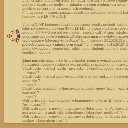
V rámci našeho projektu „PES“ se nabízí možnost pro cílové skupiny
partnerů absolvovat podle individuálního zájmu přednášky a po dom
praktická cvičení v rámci popsaných předmětů.
Připravuje se i možnost zapsat a absolvovat celý předmět včetně kre
hodnoty mezi LF, PřF a VUT.
V rámci OPVK budeme v blízké budoucnosti svědky prolnutí našeho 
letos zahájeným projektem (PřF a LF MU) „Inovace biochemických 
programů PřF MU pro potřeby moderní společnosti“. V rámci tohoto 
připravíme dva nové předměty
„Aplikované instrumentální a analy
technologie v laboratorní medicíně“
(zimní semestr 2011/2012) a
„
metody a postupy v laboratorní praxi“
(jarní semestr 2011/2012).
předměty budou přístupné jako volitelné pro studenty partnerů včet
kreditové hodnoty.
Zjímá nás váš názor, návrhy a případný zájem o využití uvedenýc
Považujete uvedený výstup aktivity projektu za užitečný…přínosný…
Využli byste možnost navštívit přenášku některého z uvedených př
….kterou ?
Využli byste možnost absolvovat praktické cvičení některého z uve
předmětů ?
…které ?
Využili byste ve studiu některé uvedené učební opory (učební text, v
learning) ?
…které ?
Měli byste zájem o zpřístupnění e-learningového kurzu „English for 
Technicians“ ?
Měli byste zájem o nově připravovaný volitelný předmět „Aplikované
instrumentální a analytické technologie v laboratorní medicíně“ ?
Měli byste zájem o nově připravovaný volitelný předmět „Statistické
postupy v laboratorní praxi“ ?