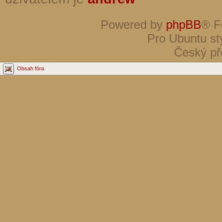
Powered by
phpBB
® F
Pro Ubuntu st
Český př
Obsah fóra