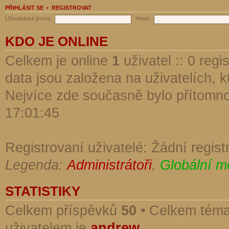
PŘIHLÁSIT SE
•
REGISTROVAT
Uživatelské jméno:
Heslo:
KDO JE ONLINE
Celkem je online
1
uživatel :: 0 reg
data jsou založena na uživatelích, kt
Nejvíce zde současně bylo přítomn
17:01:45
Registrovaní uživatelé: Žádní regist
Legenda:
Administrátoři
,
Globální m
STATISTIKY
Celkem příspěvků
50
• Celkem tém
uživatelem je
andrew