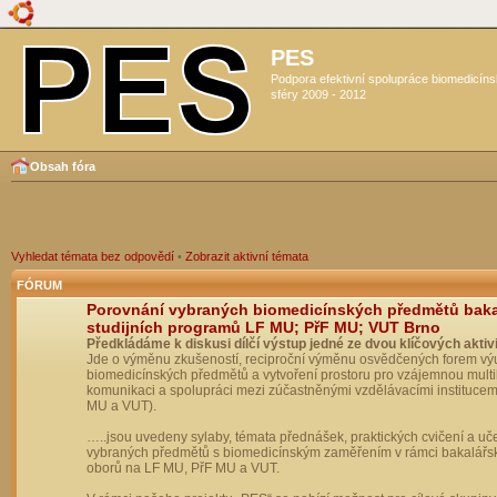
PES
Podpora efektivní spolupráce biomedicín
sféry 2009 - 2012
Obsah fóra
Vyhledat témata bez odpovědí
•
Zobrazit aktivní témata
FÓRUM
Porovnání vybraných biomedicínských předmětů bak
studijních programů LF MU; PřF MU; VUT Brno
Předkládáme k diskusi dílčí výstup jedné ze dvou klíčových aktivi
Jde o výměnu zkušeností, reciproční výměnu osvědčených forem vý
biomedicínských předmětů a vytvoření prostoru pro vzájemnou multil
komunikaci a spolupráci mezi zúčastněnými vzdělávacími institucem
MU a VUT).
…..jsou uvedeny sylaby, témata přednášek, praktických cvičení a uč
vybraných předmětů s biomedicínským zaměřením v rámci bakalářs
oborů na LF MU, PřF MU a VUT.