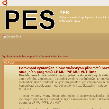
PES
Podpora efektivní spolupráce biomedicín
sféry 2009 - 2012
Obsah fóra
Vyhledat témata bez odpovědí
•
Zobrazit aktivní témata
FÓRUM
Porovnání vybraných biomedicínských předmětů bak
studijních programů LF MU; PřF MU; VUT Brno
Předkládáme k diskusi dílčí výstup jedné ze dvou klíčových aktivi
Jde o výměnu zkušeností, reciproční výměnu osvědčených forem vý
biomedicínských předmětů a vytvoření prostoru pro vzájemnou multil
komunikaci a spolupráci mezi zúčastněnými vzdělávacími institucem
MU a VUT).
…..jsou uvedeny sylaby, témata přednášek, praktických cvičení a uč
vybraných předmětů s biomedicínským zaměřením v rámci bakalářs
oborů na LF MU, PřF MU a VUT.