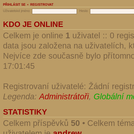
PŘIHLÁSIT SE
•
REGISTROVAT
Uživatelské jméno:
Heslo:
KDO JE ONLINE
Celkem je online
1
uživatel :: 0 reg
data jsou založena na uživatelích, kt
Nejvíce zde současně bylo přítomn
17:01:45
Registrovaní uživatelé: Žádní regist
Legenda:
Administrátoři
,
Globální m
STATISTIKY
Celkem příspěvků
50
• Celkem tém
uživatelem je
andrew