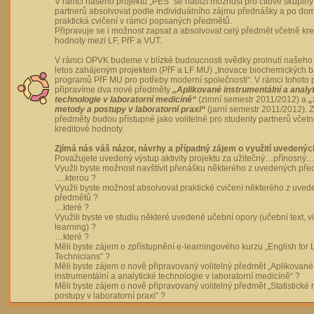
V rámci našeho projektu „PES“ se nabízí možnost pro cílové skupiny
partnerů absolvovat podle individuálního zájmu přednášky a po dom
praktická cvičení v rámci popsaných předmětů.
Připravuje se i možnost zapsat a absolvovat celý předmět včetně kre
hodnoty mezi LF, PřF a VUT.
V rámci OPVK budeme v blízké budoucnosti svědky prolnutí našeho 
letos zahájeným projektem (PřF a LF MU) „Inovace biochemických 
programů PřF MU pro potřeby moderní společnosti“. V rámci tohoto 
připravíme dva nové předměty
„Aplikované instrumentální a analy
technologie v laboratorní medicíně“
(zimní semestr 2011/2012) a
„
metody a postupy v laboratorní praxi“
(jarní semestr 2011/2012).
předměty budou přístupné jako volitelné pro studenty partnerů včet
kreditové hodnoty.
Zjímá nás váš názor, návrhy a případný zájem o využití uvedenýc
Považujete uvedený výstup aktivity projektu za užitečný…přínosný…
Využli byste možnost navštívit přenášku některého z uvedených př
….kterou ?
Využli byste možnost absolvovat praktické cvičení některého z uve
předmětů ?
…které ?
Využili byste ve studiu některé uvedené učební opory (učební text, v
learning) ?
…které ?
Měli byste zájem o zpřístupnění e-learningového kurzu „English for 
Technicians“ ?
Měli byste zájem o nově připravovaný volitelný předmět „Aplikované
instrumentální a analytické technologie v laboratorní medicíně“ ?
Měli byste zájem o nově připravovaný volitelný předmět „Statistické
postupy v laboratorní praxi“ ?