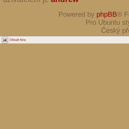
Powered by
phpBB
® F
Pro Ubuntu st
Český př
Obsah fóra