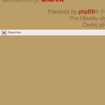
Powered by
phpBB
® F
Pro Ubuntu st
Český př
Obsah fóra