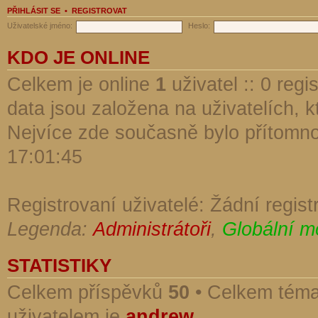
PŘIHLÁSIT SE
•
REGISTROVAT
Uživatelské jméno:
Heslo:
KDO JE ONLINE
Celkem je online
1
uživatel :: 0 reg
data jsou založena na uživatelích, kt
Nejvíce zde současně bylo přítomn
17:01:45
Registrovaní uživatelé: Žádní regist
Legenda:
Administrátoři
,
Globální m
STATISTIKY
Celkem příspěvků
50
• Celkem tém
uživatelem je
andrew