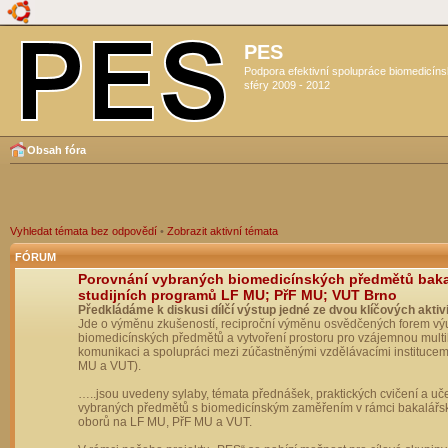
PES
Podpora efektivní spolupráce biomedicín
sféry 2009 - 2012
Obsah fóra
Vyhledat témata bez odpovědí
•
Zobrazit aktivní témata
FÓRUM
Porovnání vybraných biomedicínských předmětů bak
studijních programů LF MU; PřF MU; VUT Brno
Předkládáme k diskusi dílčí výstup jedné ze dvou klíčových aktivi
Jde o výměnu zkušeností, reciproční výměnu osvědčených forem vý
biomedicínských předmětů a vytvoření prostoru pro vzájemnou multil
komunikaci a spolupráci mezi zúčastněnými vzdělávacími institucem
MU a VUT).
…..jsou uvedeny sylaby, témata přednášek, praktických cvičení a uč
vybraných předmětů s biomedicínským zaměřením v rámci bakalářs
oborů na LF MU, PřF MU a VUT.