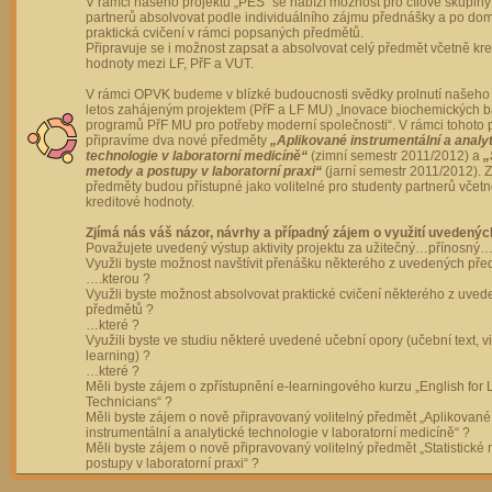
V rámci našeho projektu „PES“ se nabízí možnost pro cílové skupiny
partnerů absolvovat podle individuálního zájmu přednášky a po dom
praktická cvičení v rámci popsaných předmětů.
Připravuje se i možnost zapsat a absolvovat celý předmět včetně kre
hodnoty mezi LF, PřF a VUT.
V rámci OPVK budeme v blízké budoucnosti svědky prolnutí našeho 
letos zahájeným projektem (PřF a LF MU) „Inovace biochemických 
programů PřF MU pro potřeby moderní společnosti“. V rámci tohoto 
připravíme dva nové předměty
„Aplikované instrumentální a analy
technologie v laboratorní medicíně“
(zimní semestr 2011/2012) a
„
metody a postupy v laboratorní praxi“
(jarní semestr 2011/2012).
předměty budou přístupné jako volitelné pro studenty partnerů včet
kreditové hodnoty.
Zjímá nás váš názor, návrhy a případný zájem o využití uvedenýc
Považujete uvedený výstup aktivity projektu za užitečný…přínosný…
Využli byste možnost navštívit přenášku některého z uvedených př
….kterou ?
Využli byste možnost absolvovat praktické cvičení některého z uve
předmětů ?
…které ?
Využili byste ve studiu některé uvedené učební opory (učební text, v
learning) ?
…které ?
Měli byste zájem o zpřístupnění e-learningového kurzu „English for 
Technicians“ ?
Měli byste zájem o nově připravovaný volitelný předmět „Aplikované
instrumentální a analytické technologie v laboratorní medicíně“ ?
Měli byste zájem o nově připravovaný volitelný předmět „Statistické
postupy v laboratorní praxi“ ?