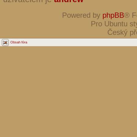
Powered by
phpBB
® F
Pro Ubuntu st
Český př
Obsah fóra