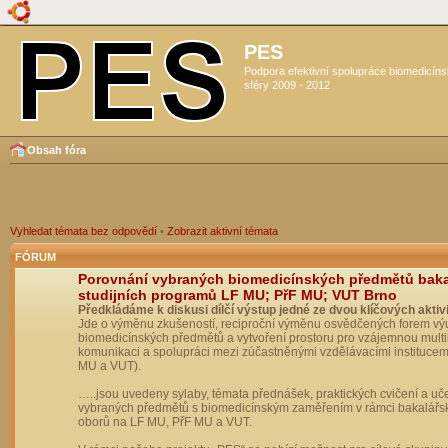
PES
Podpora efektivní spolupráce biomedicín
sféry 2009 - 2012
Obsah fóra
Vyhledat témata bez odpovědí
•
Zobrazit aktivní témata
FÓRUM
Porovnání vybraných biomedicínských předmětů bak
studijních programů LF MU; PřF MU; VUT Brno
Předkládáme k diskusi dílčí výstup jedné ze dvou klíčových aktivi
Jde o výměnu zkušeností, reciproční výměnu osvědčených forem vý
biomedicínských předmětů a vytvoření prostoru pro vzájemnou multil
komunikaci a spolupráci mezi zúčastněnými vzdělávacími institucem
MU a VUT).
…..jsou uvedeny sylaby, témata přednášek, praktických cvičení a uč
vybraných předmětů s biomedicínským zaměřením v rámci bakalářs
oborů na LF MU, PřF MU a VUT.