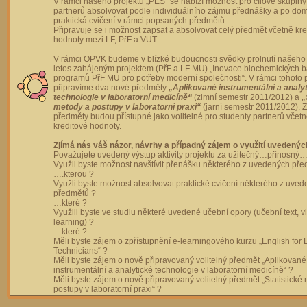
V rámci našeho projektu „PES“ se nabízí možnost pro cílové skupiny
partnerů absolvovat podle individuálního zájmu přednášky a po dom
praktická cvičení v rámci popsaných předmětů.
Připravuje se i možnost zapsat a absolvovat celý předmět včetně kre
hodnoty mezi LF, PřF a VUT.
V rámci OPVK budeme v blízké budoucnosti svědky prolnutí našeho 
letos zahájeným projektem (PřF a LF MU) „Inovace biochemických 
programů PřF MU pro potřeby moderní společnosti“. V rámci tohoto 
připravíme dva nové předměty
„Aplikované instrumentální a analy
technologie v laboratorní medicíně“
(zimní semestr 2011/2012) a
„
metody a postupy v laboratorní praxi“
(jarní semestr 2011/2012).
předměty budou přístupné jako volitelné pro studenty partnerů včet
kreditové hodnoty.
Zjímá nás váš názor, návrhy a případný zájem o využití uvedenýc
Považujete uvedený výstup aktivity projektu za užitečný…přínosný…
Využli byste možnost navštívit přenášku některého z uvedených př
….kterou ?
Využli byste možnost absolvovat praktické cvičení některého z uve
předmětů ?
…které ?
Využili byste ve studiu některé uvedené učební opory (učební text, v
learning) ?
…které ?
Měli byste zájem o zpřístupnění e-learningového kurzu „English for 
Technicians“ ?
Měli byste zájem o nově připravovaný volitelný předmět „Aplikované
instrumentální a analytické technologie v laboratorní medicíně“ ?
Měli byste zájem o nově připravovaný volitelný předmět „Statistické
postupy v laboratorní praxi“ ?