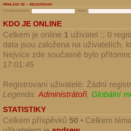
PŘIHLÁSIT SE
•
REGISTROVAT
Uživatelské jméno:
Heslo:
KDO JE ONLINE
Celkem je online
1
uživatel :: 0 reg
data jsou založena na uživatelích, kt
Nejvíce zde současně bylo přítomn
17:01:45
Registrovaní uživatelé: Žádní regist
Legenda:
Administrátoři
,
Globální m
STATISTIKY
Celkem příspěvků
50
• Celkem tém
uživatelem je
andrew