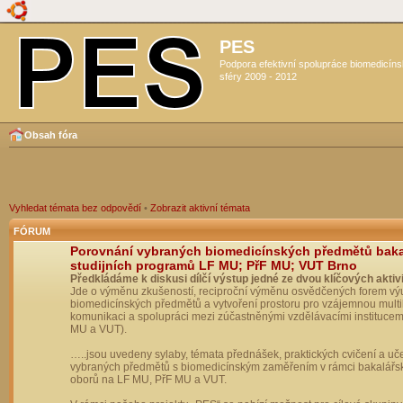
PES
Podpora efektivní spolupráce biomedicín
sféry 2009 - 2012
Obsah fóra
Vyhledat témata bez odpovědí
•
Zobrazit aktivní témata
FÓRUM
Porovnání vybraných biomedicínských předmětů bak
studijních programů LF MU; PřF MU; VUT Brno
Předkládáme k diskusi dílčí výstup jedné ze dvou klíčových aktivi
Jde o výměnu zkušeností, reciproční výměnu osvědčených forem vý
biomedicínských předmětů a vytvoření prostoru pro vzájemnou multil
komunikaci a spolupráci mezi zúčastněnými vzdělávacími institucem
MU a VUT).
…..jsou uvedeny sylaby, témata přednášek, praktických cvičení a uč
vybraných předmětů s biomedicínským zaměřením v rámci bakalářs
oborů na LF MU, PřF MU a VUT.