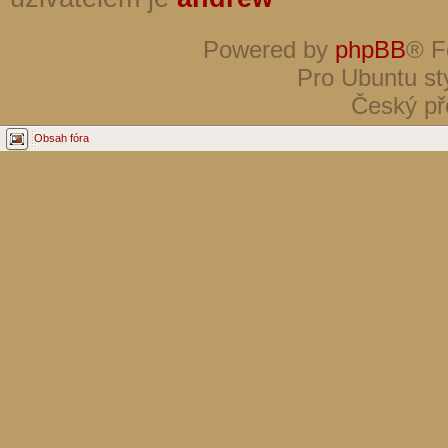
Powered by
phpBB
® F
Pro Ubuntu st
Český př
Obsah fóra