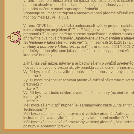
V rámci našeho projektu „PES“ se nabízí možnost pro cílové skupiny
partnerů absolvovat podle individuálního zájmu přednášky a po dom
praktická cvičení v rámci popsaných předmětů.
Připravuje se i možnost zapsat a absolvovat celý předmět včetně kre
hodnoty mezi LF, PřF a VUT.
V rámci OPVK budeme v blízké budoucnosti svědky prolnutí našeho 
letos zahájeným projektem (PřF a LF MU) „Inovace biochemických 
programů PřF MU pro potřeby moderní společnosti“. V rámci tohoto 
připravíme dva nové předměty
„Aplikované instrumentální a analy
technologie v laboratorní medicíně“
(zimní semestr 2011/2012) a
„
metody a postupy v laboratorní praxi“
(jarní semestr 2011/2012).
předměty budou přístupné jako volitelné pro studenty partnerů včet
kreditové hodnoty.
Zjímá nás váš názor, návrhy a případný zájem o využití uvedenýc
Považujete uvedený výstup aktivity projektu za užitečný…přínosný…
Využli byste možnost navštívit přenášku některého z uvedených př
….kterou ?
Využli byste možnost absolvovat praktické cvičení některého z uve
předmětů ?
…které ?
Využili byste ve studiu některé uvedené učební opory (učební text, v
learning) ?
…které ?
Měli byste zájem o zpřístupnění e-learningového kurzu „English for 
Technicians“ ?
Měli byste zájem o nově připravovaný volitelný předmět „Aplikované
instrumentální a analytické technologie v laboratorní medicíně“ ?
Měli byste zájem o nově připravovaný volitelný předmět „Statistické
postupy v laboratorní praxi“ ?