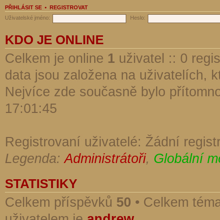
PŘIHLÁSIT SE
•
REGISTROVAT
Uživatelské jméno:
Heslo:
KDO JE ONLINE
Celkem je online
1
uživatel :: 0 reg
data jsou založena na uživatelích, kt
Nejvíce zde současně bylo přítomn
17:01:45
Registrovaní uživatelé: Žádní regist
Legenda:
Administrátoři
,
Globální m
STATISTIKY
Celkem příspěvků
50
• Celkem tém
uživatelem je
andrew