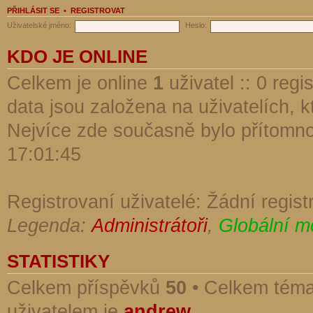
PŘIHLÁSIT SE
•
REGISTROVAT
Uživatelské jméno:
Heslo:
KDO JE ONLINE
Celkem je online
1
uživatel :: 0 reg
data jsou založena na uživatelích, kt
Nejvíce zde současně bylo přítomn
17:01:45
Registrovaní uživatelé: Žádní regist
Legenda:
Administrátoři
,
Globální m
STATISTIKY
Celkem příspěvků
50
• Celkem tém
uživatelem je
andrew