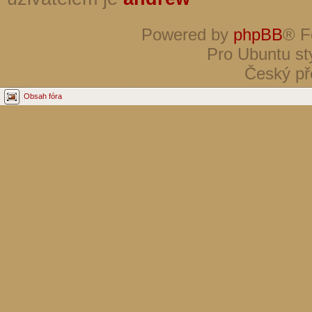
Powered by
phpBB
® F
Pro Ubuntu st
Český př
Obsah fóra