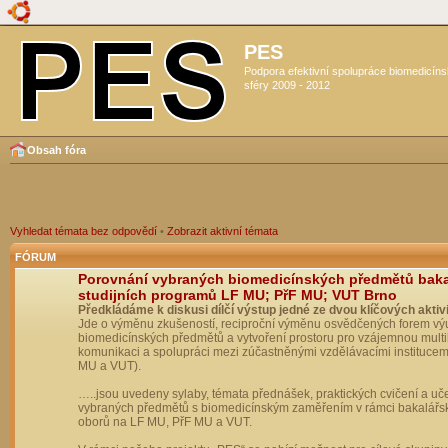
PES
Podpora efektivní spolupráce biomedicín
sféry 2009 - 2012
Obsah fóra
Vyhledat témata bez odpovědí
•
Zobrazit aktivní témata
FÓRUM
Porovnání vybraných biomedicínských předmětů bak
studijních programů LF MU; PřF MU; VUT Brno
Předkládáme k diskusi dílčí výstup jedné ze dvou klíčových aktivi
Jde o výměnu zkušeností, reciproční výměnu osvědčených forem vý
biomedicínských předmětů a vytvoření prostoru pro vzájemnou multil
komunikaci a spolupráci mezi zúčastněnými vzdělávacími institucem
MU a VUT).
…..jsou uvedeny sylaby, témata přednášek, praktických cvičení a uč
vybraných předmětů s biomedicínským zaměřením v rámci bakalářs
oborů na LF MU, PřF MU a VUT.