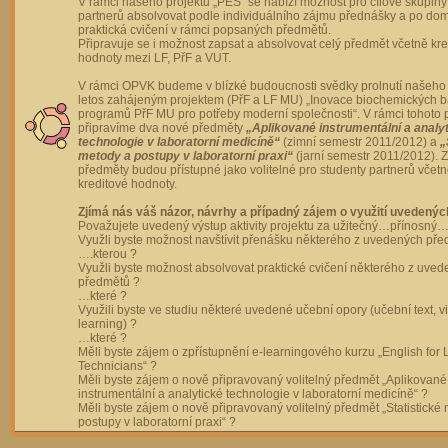
V rámci našeho projektu „PES“ se nabízí možnost pro cílové skupiny
partnerů absolvovat podle individuálního zájmu přednášky a po dom
praktická cvičení v rámci popsaných předmětů.
Připravuje se i možnost zapsat a absolvovat celý předmět včetně kre
hodnoty mezi LF, PřF a VUT.
V rámci OPVK budeme v blízké budoucnosti svědky prolnutí našeho 
letos zahájeným projektem (PřF a LF MU) „Inovace biochemických 
programů PřF MU pro potřeby moderní společnosti“. V rámci tohoto 
připravíme dva nové předměty
„Aplikované instrumentální a analy
technologie v laboratorní medicíně“
(zimní semestr 2011/2012) a
„
metody a postupy v laboratorní praxi“
(jarní semestr 2011/2012).
předměty budou přístupné jako volitelné pro studenty partnerů včet
kreditové hodnoty.
Zjímá nás váš názor, návrhy a případný zájem o využití uvedenýc
Považujete uvedený výstup aktivity projektu za užitečný…přínosný…
Využli byste možnost navštívit přenášku některého z uvedených př
….kterou ?
Využli byste možnost absolvovat praktické cvičení některého z uve
předmětů ?
…které ?
Využili byste ve studiu některé uvedené učební opory (učební text, v
learning) ?
…které ?
Měli byste zájem o zpřístupnění e-learningového kurzu „English for 
Technicians“ ?
Měli byste zájem o nově připravovaný volitelný předmět „Aplikované
instrumentální a analytické technologie v laboratorní medicíně“ ?
Měli byste zájem o nově připravovaný volitelný předmět „Statistické
postupy v laboratorní praxi“ ?