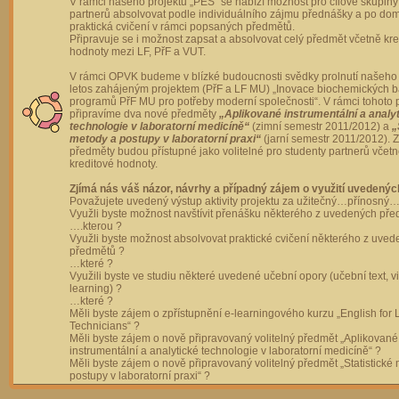
V rámci našeho projektu „PES“ se nabízí možnost pro cílové skupiny
partnerů absolvovat podle individuálního zájmu přednášky a po dom
praktická cvičení v rámci popsaných předmětů.
Připravuje se i možnost zapsat a absolvovat celý předmět včetně kre
hodnoty mezi LF, PřF a VUT.
V rámci OPVK budeme v blízké budoucnosti svědky prolnutí našeho 
letos zahájeným projektem (PřF a LF MU) „Inovace biochemických 
programů PřF MU pro potřeby moderní společnosti“. V rámci tohoto 
připravíme dva nové předměty
„Aplikované instrumentální a analy
technologie v laboratorní medicíně“
(zimní semestr 2011/2012) a
„
metody a postupy v laboratorní praxi“
(jarní semestr 2011/2012).
předměty budou přístupné jako volitelné pro studenty partnerů včet
kreditové hodnoty.
Zjímá nás váš názor, návrhy a případný zájem o využití uvedenýc
Považujete uvedený výstup aktivity projektu za užitečný…přínosný…
Využli byste možnost navštívit přenášku některého z uvedených př
….kterou ?
Využli byste možnost absolvovat praktické cvičení některého z uve
předmětů ?
…které ?
Využili byste ve studiu některé uvedené učební opory (učební text, v
learning) ?
…které ?
Měli byste zájem o zpřístupnění e-learningového kurzu „English for 
Technicians“ ?
Měli byste zájem o nově připravovaný volitelný předmět „Aplikované
instrumentální a analytické technologie v laboratorní medicíně“ ?
Měli byste zájem o nově připravovaný volitelný předmět „Statistické
postupy v laboratorní praxi“ ?