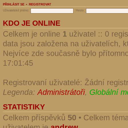
PŘIHLÁSIT SE
•
REGISTROVAT
Uživatelské jméno:
Heslo:
KDO JE ONLINE
Celkem je online
1
uživatel :: 0 reg
data jsou založena na uživatelích, kt
Nejvíce zde současně bylo přítomn
17:01:45
Registrovaní uživatelé: Žádní regist
Legenda:
Administrátoři
,
Globální m
STATISTIKY
Celkem příspěvků
50
• Celkem tém
uživatelem je
andrew