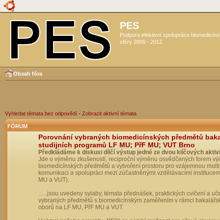
PES
Podpora efektivní spolupráce biomedicín
sféry 2009 - 2012
Obsah fóra
Vyhledat témata bez odpovědí
•
Zobrazit aktivní témata
FÓRUM
Porovnání vybraných biomedicínských předmětů bak
studijních programů LF MU; PřF MU; VUT Brno
Předkládáme k diskusi dílčí výstup jedné ze dvou klíčových aktivi
Jde o výměnu zkušeností, reciproční výměnu osvědčených forem vý
biomedicínských předmětů a vytvoření prostoru pro vzájemnou multil
komunikaci a spolupráci mezi zúčastněnými vzdělávacími institucem
MU a VUT).
…..jsou uvedeny sylaby, témata přednášek, praktických cvičení a uč
vybraných předmětů s biomedicínským zaměřením v rámci bakalářs
oborů na LF MU, PřF MU a VUT.