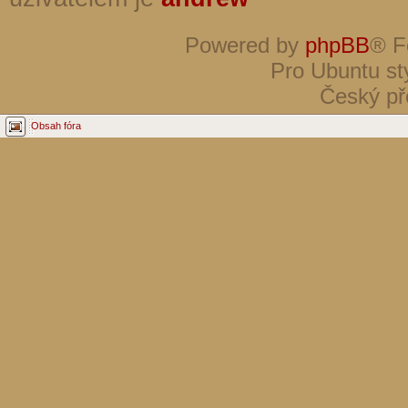
Powered by
phpBB
® F
Pro Ubuntu st
Český př
Obsah fóra