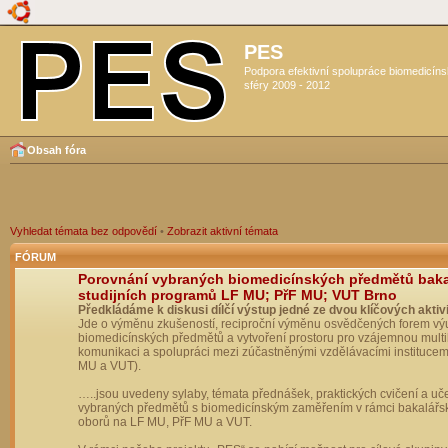
PES
Podpora efektivní spolupráce biomedicín
sféry 2009 - 2012
Obsah fóra
Vyhledat témata bez odpovědí
•
Zobrazit aktivní témata
FÓRUM
Porovnání vybraných biomedicínských předmětů bak
studijních programů LF MU; PřF MU; VUT Brno
Předkládáme k diskusi dílčí výstup jedné ze dvou klíčových aktivi
Jde o výměnu zkušeností, reciproční výměnu osvědčených forem vý
biomedicínských předmětů a vytvoření prostoru pro vzájemnou multil
komunikaci a spolupráci mezi zúčastněnými vzdělávacími institucem
MU a VUT).
…..jsou uvedeny sylaby, témata přednášek, praktických cvičení a uč
vybraných předmětů s biomedicínským zaměřením v rámci bakalářs
oborů na LF MU, PřF MU a VUT.