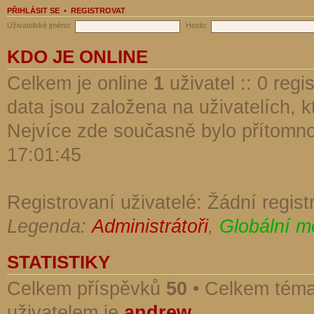
PŘIHLÁSIT SE
•
REGISTROVAT
Uživatelské jméno:
Heslo:
KDO JE ONLINE
Celkem je online
1
uživatel :: 0 reg
data jsou založena na uživatelích, kt
Nejvíce zde současně bylo přítomn
17:01:45
Registrovaní uživatelé: Žádní regist
Legenda:
Administrátoři
,
Globální m
STATISTIKY
Celkem příspěvků
50
• Celkem tém
uživatelem je
andrew