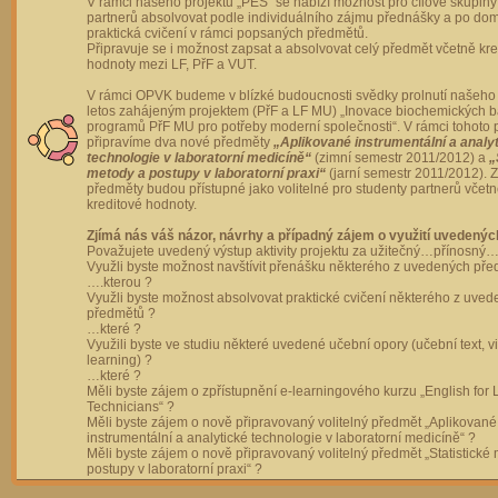
V rámci našeho projektu „PES“ se nabízí možnost pro cílové skupiny
partnerů absolvovat podle individuálního zájmu přednášky a po dom
praktická cvičení v rámci popsaných předmětů.
Připravuje se i možnost zapsat a absolvovat celý předmět včetně kre
hodnoty mezi LF, PřF a VUT.
V rámci OPVK budeme v blízké budoucnosti svědky prolnutí našeho 
letos zahájeným projektem (PřF a LF MU) „Inovace biochemických 
programů PřF MU pro potřeby moderní společnosti“. V rámci tohoto 
připravíme dva nové předměty
„Aplikované instrumentální a analy
technologie v laboratorní medicíně“
(zimní semestr 2011/2012) a
„
metody a postupy v laboratorní praxi“
(jarní semestr 2011/2012).
předměty budou přístupné jako volitelné pro studenty partnerů včet
kreditové hodnoty.
Zjímá nás váš názor, návrhy a případný zájem o využití uvedenýc
Považujete uvedený výstup aktivity projektu za užitečný…přínosný…
Využli byste možnost navštívit přenášku některého z uvedených př
….kterou ?
Využli byste možnost absolvovat praktické cvičení některého z uve
předmětů ?
…které ?
Využili byste ve studiu některé uvedené učební opory (učební text, v
learning) ?
…které ?
Měli byste zájem o zpřístupnění e-learningového kurzu „English for 
Technicians“ ?
Měli byste zájem o nově připravovaný volitelný předmět „Aplikované
instrumentální a analytické technologie v laboratorní medicíně“ ?
Měli byste zájem o nově připravovaný volitelný předmět „Statistické
postupy v laboratorní praxi“ ?