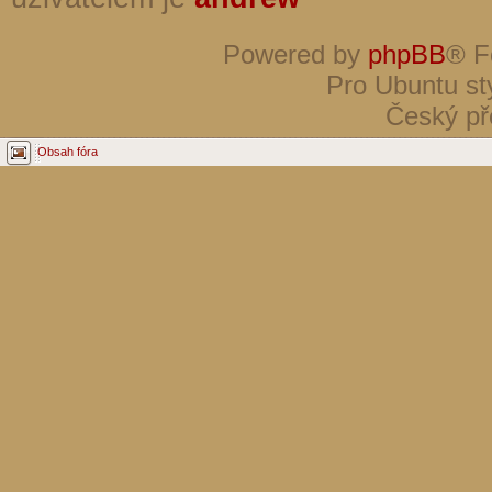
Powered by
phpBB
® F
Pro Ubuntu st
Český př
Obsah fóra