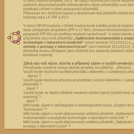
V rámci našeho projektu „PES“ se nabízí možnost pro cílové skupiny
partnerů absolvovat podle individuálního zájmu přednášky a po dom
praktická cvičení v rámci popsaných předmětů.
Připravuje se i možnost zapsat a absolvovat celý předmět včetně kre
hodnoty mezi LF, PřF a VUT.
V rámci OPVK budeme v blízké budoucnosti svědky prolnutí našeho 
letos zahájeným projektem (PřF a LF MU) „Inovace biochemických 
programů PřF MU pro potřeby moderní společnosti“. V rámci tohoto 
připravíme dva nové předměty
„Aplikované instrumentální a analy
technologie v laboratorní medicíně“
(zimní semestr 2011/2012) a
„
metody a postupy v laboratorní praxi“
(jarní semestr 2011/2012).
předměty budou přístupné jako volitelné pro studenty partnerů včet
kreditové hodnoty.
Zjímá nás váš názor, návrhy a případný zájem o využití uvedenýc
Považujete uvedený výstup aktivity projektu za užitečný…přínosný…
Využli byste možnost navštívit přenášku některého z uvedených př
….kterou ?
Využli byste možnost absolvovat praktické cvičení některého z uve
předmětů ?
…které ?
Využili byste ve studiu některé uvedené učební opory (učební text, v
learning) ?
…které ?
Měli byste zájem o zpřístupnění e-learningového kurzu „English for 
Technicians“ ?
Měli byste zájem o nově připravovaný volitelný předmět „Aplikované
instrumentální a analytické technologie v laboratorní medicíně“ ?
Měli byste zájem o nově připravovaný volitelný předmět „Statistické
postupy v laboratorní praxi“ ?