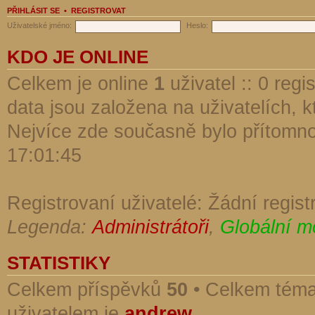
PŘIHLÁSIT SE
•
REGISTROVAT
Uživatelské jméno:
Heslo:
KDO JE ONLINE
Celkem je online
1
uživatel :: 0 reg
data jsou založena na uživatelích, kt
Nejvíce zde současně bylo přítomn
17:01:45
Registrovaní uživatelé: Žádní regist
Legenda:
Administrátoři
,
Globální m
STATISTIKY
Celkem příspěvků
50
• Celkem tém
uživatelem je
andrew