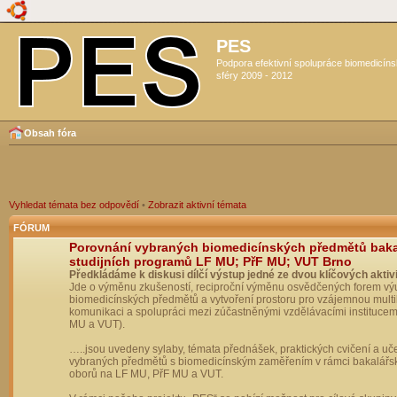
PES
Podpora efektivní spolupráce biomedicín
sféry 2009 - 2012
Obsah fóra
Vyhledat témata bez odpovědí
•
Zobrazit aktivní témata
FÓRUM
Porovnání vybraných biomedicínských předmětů bak
studijních programů LF MU; PřF MU; VUT Brno
Předkládáme k diskusi dílčí výstup jedné ze dvou klíčových aktivi
Jde o výměnu zkušeností, reciproční výměnu osvědčených forem vý
biomedicínských předmětů a vytvoření prostoru pro vzájemnou multil
komunikaci a spolupráci mezi zúčastněnými vzdělávacími institucem
MU a VUT).
…..jsou uvedeny sylaby, témata přednášek, praktických cvičení a uč
vybraných předmětů s biomedicínským zaměřením v rámci bakalářs
oborů na LF MU, PřF MU a VUT.