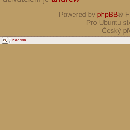
Powered by
phpBB
® F
Pro Ubuntu st
Český př
Obsah fóra