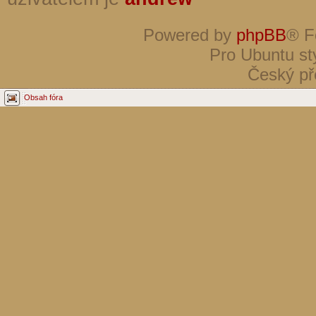
Powered by
phpBB
® F
Pro Ubuntu st
Český př
Obsah fóra