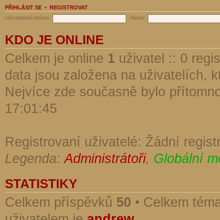
PŘIHLÁSIT SE
•
REGISTROVAT
Uživatelské jméno:
Heslo:
KDO JE ONLINE
Celkem je online
1
uživatel :: 0 reg
data jsou založena na uživatelích, kt
Nejvíce zde současně bylo přítomn
17:01:45
Registrovaní uživatelé: Žádní regist
Legenda:
Administrátoři
,
Globální m
STATISTIKY
Celkem příspěvků
50
• Celkem tém
uživatelem je
andrew