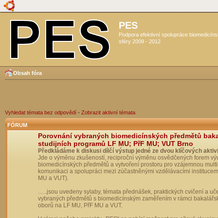
PES
Podpora efektivní spolupráce biomedicín
sféry 2009 - 2012
Obsah fóra
Vyhledat témata bez odpovědí
•
Zobrazit aktivní témata
FÓRUM
Porovnání vybraných biomedicínských předmětů bak
studijních programů LF MU; PřF MU; VUT Brno
Předkládáme k diskusi dílčí výstup jedné ze dvou klíčových aktivi
Jde o výměnu zkušeností, reciproční výměnu osvědčených forem vý
biomedicínských předmětů a vytvoření prostoru pro vzájemnou multil
komunikaci a spolupráci mezi zúčastněnými vzdělávacími institucem
MU a VUT).
…..jsou uvedeny sylaby, témata přednášek, praktických cvičení a uč
vybraných předmětů s biomedicínským zaměřením v rámci bakalářs
oborů na LF MU, PřF MU a VUT.