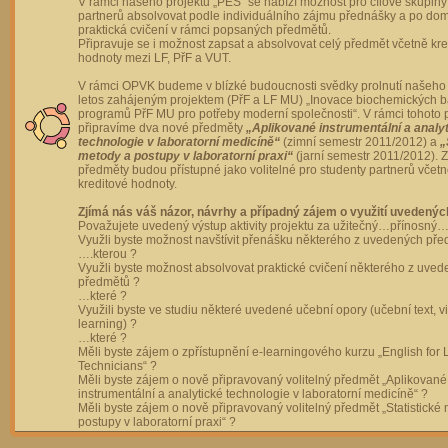
V rámci našeho projektu „PES“ se nabízí možnost pro cílové skupiny
partnerů absolvovat podle individuálního zájmu přednášky a po dom
praktická cvičení v rámci popsaných předmětů.
Připravuje se i možnost zapsat a absolvovat celý předmět včetně kre
hodnoty mezi LF, PřF a VUT.
V rámci OPVK budeme v blízké budoucnosti svědky prolnutí našeho 
letos zahájeným projektem (PřF a LF MU) „Inovace biochemických 
programů PřF MU pro potřeby moderní společnosti“. V rámci tohoto 
připravíme dva nové předměty
„Aplikované instrumentální a analy
technologie v laboratorní medicíně“
(zimní semestr 2011/2012) a
„
metody a postupy v laboratorní praxi“
(jarní semestr 2011/2012).
předměty budou přístupné jako volitelné pro studenty partnerů včet
kreditové hodnoty.
Zjímá nás váš názor, návrhy a případný zájem o využití uvedenýc
Považujete uvedený výstup aktivity projektu za užitečný…přínosný…
Využli byste možnost navštívit přenášku některého z uvedených př
….kterou ?
Využli byste možnost absolvovat praktické cvičení některého z uve
předmětů ?
…které ?
Využili byste ve studiu některé uvedené učební opory (učební text, v
learning) ?
…které ?
Měli byste zájem o zpřístupnění e-learningového kurzu „English for 
Technicians“ ?
Měli byste zájem o nově připravovaný volitelný předmět „Aplikované
instrumentální a analytické technologie v laboratorní medicíně“ ?
Měli byste zájem o nově připravovaný volitelný předmět „Statistické
postupy v laboratorní praxi“ ?