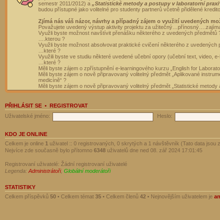
semestr 2011/2012) a
„Statistické metody a postupy v laboratorní praxi
budou přístupné jako volitelné pro studenty partnerů včetně přidělené kredit
Zjímá nás váš názor, návrhy a případný zájem o využití uvedených mo
Považujete uvedený výstup aktivity projektu za užitečný…přínosný….zajím
Využli byste možnost navštívit přenášku některého z uvedených předmětů 
….kterou ?
Využli byste možnost absolvovat praktické cvičení některého z uvedených
…které ?
Využili byste ve studiu některé uvedené učební opory (učební text, video, e-
…které ?
Měli byste zájem o zpřístupnění e-learningového kurzu „English for Laborat
Měli byste zájem o nově připravovaný volitelný předmět „Aplikované instrumen
medicíně“ ?
Měli byste zájem o nově připravovaný volitelný předmět „Statistické metody a
PŘIHLÁSIT SE
•
REGISTROVAT
Uživatelské jméno:
Heslo:
KDO JE ONLINE
Celkem je online
1
uživatel :: 0 registrovaných, 0 skrytých a 1 návštěvník (Tato data jsou z
Nejvíce zde současně bylo přítomno
6348
uživatelů dne ned 08. zář 2024 17:01:45
Registrovaní uživatelé: Žádní registrovaní uživatelé
Legenda:
Administrátoři
,
Globální moderátoři
STATISTIKY
Celkem příspěvků
50
• Celkem témat
35
• Celkem členů
42
• Nejnovějším uživatelem je
a