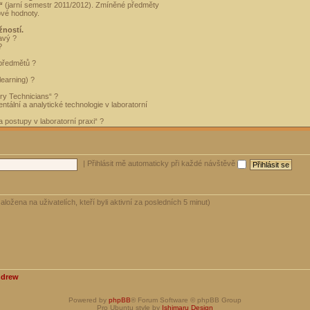
“
(jarní semestr 2011/2012). Zmíněné předměty
ové hodnoty.
žností.
avý ?
?
 předmětů ?
learning) ?
ory Technicians“ ?
tální a analytické technologie v laboratorní
 postupy v laboratorní praxi“ ?
|
Přihlásit mě automaticky při každé návštěvě
aložena na uživatelích, kteří byli aktivní za posledních 5 minut)
ndrew
Powered by
phpBB
® Forum Software © phpBB Group
Pro Ubuntu style by
Ishimaru Design