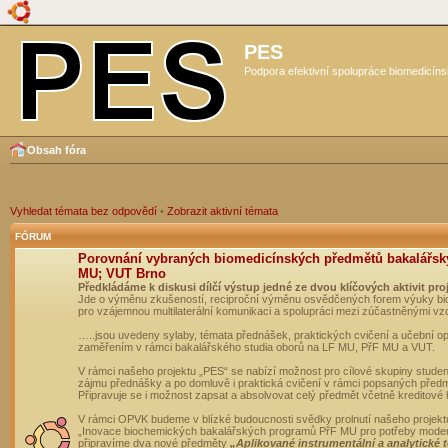
PES
Podpora efektivní spolupráce biomedicíns
Obsah fóra
Vyhledat témata bez odpovědí
•
Zobrazit aktivní témata
FÓRUM
Porovnání vybraných biomedicínských předmětů bakalářsk
MU; VUT Brno
Předkládáme k diskusi dílčí výstup jedné ze dvou klíčových aktivit pro
Jde o výměnu zkušeností, reciproční výměnu osvědčených forem výuky bio
pro vzájemnou multilaterální komunikaci a spolupráci mezi zúčastněnými vz
…..jsou uvedeny sylaby, témata přednášek, praktických cvičení a učební 
zaměřením v rámci bakalářského studia oborů na LF MU, PřF MU a VUT.
V rámci našeho projektu „PES“ se nabízí možnost pro cílové skupiny student
zájmu přednášky a po domluvě i praktická cvičení v rámci popsaných před
Připravuje se i možnost zapsat a absolvovat celý předmět včetně kreditové
V rámci OPVK budeme v blízké budoucnosti svědky prolnutí našeho projekt
„Inovace biochemických bakalářských programů PřF MU pro potřeby moderní
připravíme dva nové předměty
„Aplikované instrumentální a analytické 