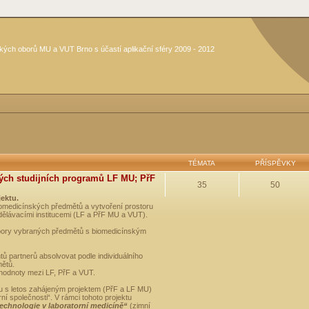
kých oborů MU a VUT Brno s účastí aplikační sféry 2009 - 2012
TÉMATA
PŘÍSPĚVKY
ých studijních programů LF MU; PřF
35
50
jektu.
medicínských předmětů a vytvoření prostoru
dělávacími institucemi (LF a PřF MU a VUT).
opory vybraných předmětů s biomedicínským
ů partnerů absolvovat podle individuálního
mětů.
 hodnoty mezi LF, PřF a VUT.
u s letos zahájeným projektem (PřF a LF MU)
 společnosti“. V rámci tohoto projektu
technologie v laboratorní medicíně“
(zimní