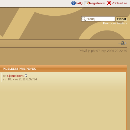
FAQ
Registrovat
Přihlásit se
Pokročilé hledání
Právě je pát 07. srp 2026 22:22:40
POSLEDNÍ PŘÍSPĚVEK
od
t.janeckova
stř 18. kvě 2011 8:32:34