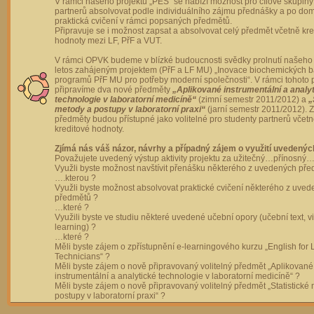
V rámci našeho projektu „PES“ se nabízí možnost pro cílové skupiny
partnerů absolvovat podle individuálního zájmu přednášky a po dom
praktická cvičení v rámci popsaných předmětů.
Připravuje se i možnost zapsat a absolvovat celý předmět včetně kre
hodnoty mezi LF, PřF a VUT.
V rámci OPVK budeme v blízké budoucnosti svědky prolnutí našeho 
letos zahájeným projektem (PřF a LF MU) „Inovace biochemických 
programů PřF MU pro potřeby moderní společnosti“. V rámci tohoto 
připravíme dva nové předměty
„Aplikované instrumentální a analy
technologie v laboratorní medicíně“
(zimní semestr 2011/2012) a
„
metody a postupy v laboratorní praxi“
(jarní semestr 2011/2012).
předměty budou přístupné jako volitelné pro studenty partnerů včet
kreditové hodnoty.
Zjímá nás váš názor, návrhy a případný zájem o využití uvedenýc
Považujete uvedený výstup aktivity projektu za užitečný…přínosný…
Využli byste možnost navštívit přenášku některého z uvedených př
….kterou ?
Využli byste možnost absolvovat praktické cvičení některého z uve
předmětů ?
…které ?
Využili byste ve studiu některé uvedené učební opory (učební text, v
learning) ?
…které ?
Měli byste zájem o zpřístupnění e-learningového kurzu „English for 
Technicians“ ?
Měli byste zájem o nově připravovaný volitelný předmět „Aplikované
instrumentální a analytické technologie v laboratorní medicíně“ ?
Měli byste zájem o nově připravovaný volitelný předmět „Statistické
postupy v laboratorní praxi“ ?