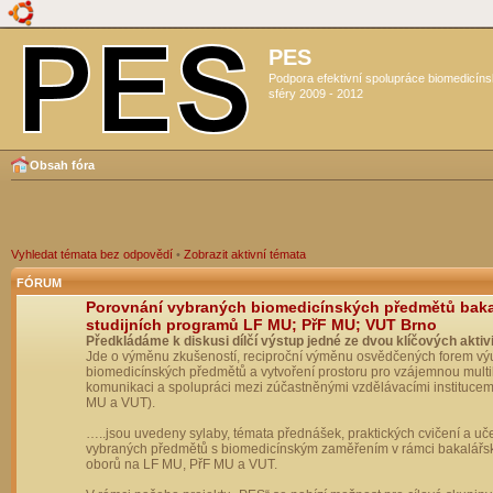
PES
Podpora efektivní spolupráce biomedicín
sféry 2009 - 2012
Obsah fóra
Vyhledat témata bez odpovědí
•
Zobrazit aktivní témata
FÓRUM
Porovnání vybraných biomedicínských předmětů bak
studijních programů LF MU; PřF MU; VUT Brno
Předkládáme k diskusi dílčí výstup jedné ze dvou klíčových aktivi
Jde o výměnu zkušeností, reciproční výměnu osvědčených forem vý
biomedicínských předmětů a vytvoření prostoru pro vzájemnou multil
komunikaci a spolupráci mezi zúčastněnými vzdělávacími institucem
MU a VUT).
…..jsou uvedeny sylaby, témata přednášek, praktických cvičení a uč
vybraných předmětů s biomedicínským zaměřením v rámci bakalářs
oborů na LF MU, PřF MU a VUT.