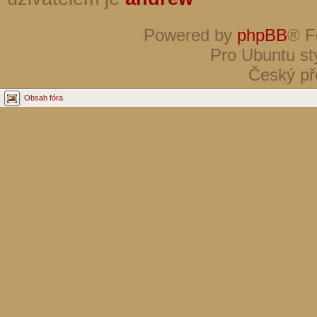
Powered by
phpBB
® F
Pro Ubuntu st
Český př
Obsah fóra