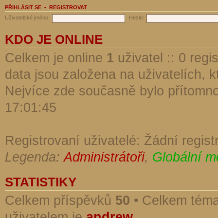
PŘIHLÁSIT SE
•
REGISTROVAT
Uživatelské jméno:
Heslo:
KDO JE ONLINE
Celkem je online
1
uživatel :: 0 reg
data jsou založena na uživatelích, kt
Nejvíce zde současně bylo přítomn
17:01:45
Registrovaní uživatelé: Žádní regist
Legenda:
Administrátoři
,
Globální m
STATISTIKY
Celkem příspěvků
50
• Celkem tém
uživatelem je
andrew