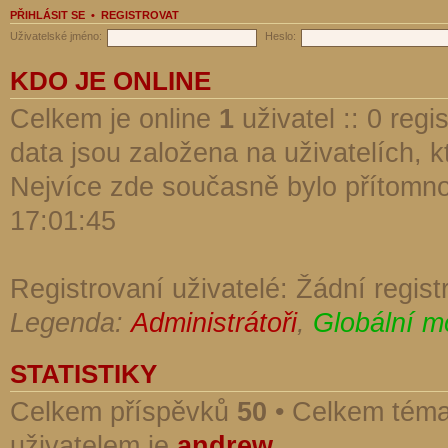
PŘIHLÁSIT SE
•
REGISTROVAT
Uživatelské jméno:
Heslo:
KDO JE ONLINE
Celkem je online
1
uživatel :: 0 reg
data jsou založena na uživatelích, kt
Nejvíce zde současně bylo přítomn
17:01:45
Registrovaní uživatelé: Žádní regist
Legenda:
Administrátoři
,
Globální m
STATISTIKY
Celkem příspěvků
50
• Celkem tém
uživatelem je
andrew