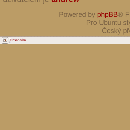
Powered by
phpBB
® F
Pro Ubuntu st
Český př
Obsah fóra