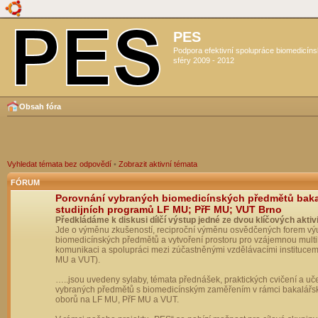
PES
Podpora efektivní spolupráce biomedicín
sféry 2009 - 2012
Obsah fóra
Vyhledat témata bez odpovědí
•
Zobrazit aktivní témata
FÓRUM
Porovnání vybraných biomedicínských předmětů bak
studijních programů LF MU; PřF MU; VUT Brno
Předkládáme k diskusi dílčí výstup jedné ze dvou klíčových aktivi
Jde o výměnu zkušeností, reciproční výměnu osvědčených forem vý
biomedicínských předmětů a vytvoření prostoru pro vzájemnou multil
komunikaci a spolupráci mezi zúčastněnými vzdělávacími institucem
MU a VUT).
…..jsou uvedeny sylaby, témata přednášek, praktických cvičení a uč
vybraných předmětů s biomedicínským zaměřením v rámci bakalářs
oborů na LF MU, PřF MU a VUT.