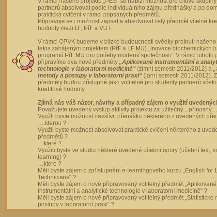
V rámci našeho projektu „PES“ se nabízí možnost pro cílové skupiny
partnerů absolvovat podle individuálního zájmu přednášky a po dom
praktická cvičení v rámci popsaných předmětů.
Připravuje se i možnost zapsat a absolvovat celý předmět včetně kre
hodnoty mezi LF, PřF a VUT.
V rámci OPVK budeme v blízké budoucnosti svědky prolnutí našeho 
letos zahájeným projektem (PřF a LF MU) „Inovace biochemických 
programů PřF MU pro potřeby moderní společnosti“. V rámci tohoto 
připravíme dva nové předměty
„Aplikované instrumentální a analy
technologie v laboratorní medicíně“
(zimní semestr 2011/2012) a
„
metody a postupy v laboratorní praxi“
(jarní semestr 2011/2012).
předměty budou přístupné jako volitelné pro studenty partnerů včet
kreditové hodnoty.
Zjímá nás váš názor, návrhy a případný zájem o využití uvedenýc
Považujete uvedený výstup aktivity projektu za užitečný…přínosný…
Využli byste možnost navštívit přenášku některého z uvedených př
….kterou ?
Využli byste možnost absolvovat praktické cvičení některého z uve
předmětů ?
…které ?
Využili byste ve studiu některé uvedené učební opory (učební text, v
learning) ?
…které ?
Měli byste zájem o zpřístupnění e-learningového kurzu „English for 
Technicians“ ?
Měli byste zájem o nově připravovaný volitelný předmět „Aplikované
instrumentální a analytické technologie v laboratorní medicíně“ ?
Měli byste zájem o nově připravovaný volitelný předmět „Statistické
postupy v laboratorní praxi“ ?