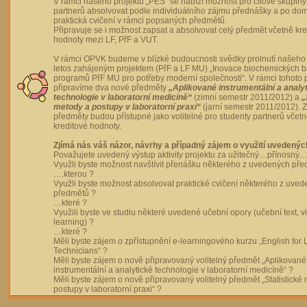
V rámci našeho projektu „PES“ se nabízí možnost pro cílové skupiny
partnerů absolvovat podle individuálního zájmu přednášky a po dom
praktická cvičení v rámci popsaných předmětů.
Připravuje se i možnost zapsat a absolvovat celý předmět včetně kre
hodnoty mezi LF, PřF a VUT.
V rámci OPVK budeme v blízké budoucnosti svědky prolnutí našeho 
letos zahájeným projektem (PřF a LF MU) „Inovace biochemických 
programů PřF MU pro potřeby moderní společnosti“. V rámci tohoto 
připravíme dva nové předměty
„Aplikované instrumentální a analy
technologie v laboratorní medicíně“
(zimní semestr 2011/2012) a
„
metody a postupy v laboratorní praxi“
(jarní semestr 2011/2012).
předměty budou přístupné jako volitelné pro studenty partnerů včet
kreditové hodnoty.
Zjímá nás váš názor, návrhy a případný zájem o využití uvedenýc
Považujete uvedený výstup aktivity projektu za užitečný…přínosný…
Využli byste možnost navštívit přenášku některého z uvedených př
….kterou ?
Využli byste možnost absolvovat praktické cvičení některého z uve
předmětů ?
…které ?
Využili byste ve studiu některé uvedené učební opory (učební text, v
learning) ?
…které ?
Měli byste zájem o zpřístupnění e-learningového kurzu „English for 
Technicians“ ?
Měli byste zájem o nově připravovaný volitelný předmět „Aplikované
instrumentální a analytické technologie v laboratorní medicíně“ ?
Měli byste zájem o nově připravovaný volitelný předmět „Statistické
postupy v laboratorní praxi“ ?