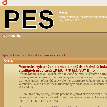
PES
Podpora efektivní spolupráce biomedicín
sféry 2009 - 2012
Obsah fóra
Vyhledat témata bez odpovědí
•
Zobrazit aktivní témata
FÓRUM
Porovnání vybraných biomedicínských předmětů bak
studijních programů LF MU; PřF MU; VUT Brno
Předkládáme k diskusi dílčí výstup jedné ze dvou klíčových aktivi
Jde o výměnu zkušeností, reciproční výměnu osvědčených forem vý
biomedicínských předmětů a vytvoření prostoru pro vzájemnou multil
komunikaci a spolupráci mezi zúčastněnými vzdělávacími institucem
MU a VUT).
…..jsou uvedeny sylaby, témata přednášek, praktických cvičení a uč
vybraných předmětů s biomedicínským zaměřením v rámci bakalářs
oborů na LF MU, PřF MU a VUT.