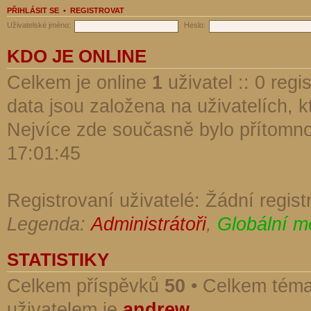
PŘIHLÁSIT SE
•
REGISTROVAT
Uživatelské jméno:
Heslo:
KDO JE ONLINE
Celkem je online
1
uživatel :: 0 reg
data jsou založena na uživatelích, kt
Nejvíce zde současně bylo přítomn
17:01:45
Registrovaní uživatelé: Žádní regist
Legenda:
Administrátoři
,
Globální m
STATISTIKY
Celkem příspěvků
50
• Celkem tém
uživatelem je
andrew