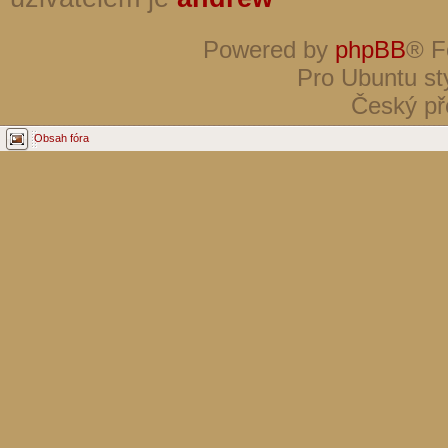
Powered by
phpBB
® F
Pro Ubuntu st
Český př
Obsah fóra