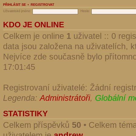
PŘIHLÁSIT SE
•
REGISTROVAT
Uživatelské jméno:
Heslo:
KDO JE ONLINE
Celkem je online
1
uživatel :: 0 reg
data jsou založena na uživatelích, kt
Nejvíce zde současně bylo přítomn
17:01:45
Registrovaní uživatelé: Žádní regist
Legenda:
Administrátoři
,
Globální m
STATISTIKY
Celkem příspěvků
50
• Celkem tém
uživatelem je
andrew