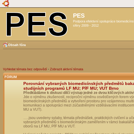
PES
Podpora efektivní spolupráce biomedicín
sféry 2009 - 2012
Obsah fóra
Vyhledat témata bez odpovědí
•
Zobrazit aktivní témata
FÓRUM
Porovnání vybraných biomedicínských předmětů bak
studijních programů LF MU; PřF MU; VUT Brno
Předkládáme k diskusi dílčí výstup jedné ze dvou klíčových aktivi
Jde o výměnu zkušeností, reciproční výměnu osvědčených forem vý
biomedicínských předmětů a vytvoření prostoru pro vzájemnou multil
komunikaci a spolupráci mezi zúčastněnými vzdělávacími institucem
MU a VUT).
…..jsou uvedeny sylaby, témata přednášek, praktických cvičení a uč
vybraných předmětů s biomedicínským zaměřením v rámci bakalářs
oborů na LF MU, PřF MU a VUT.