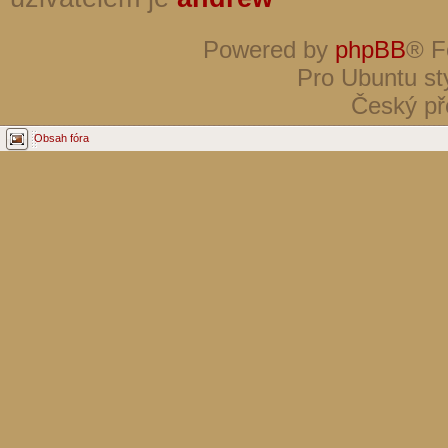
Powered by
phpBB
® F
Pro Ubuntu st
Český př
Obsah fóra