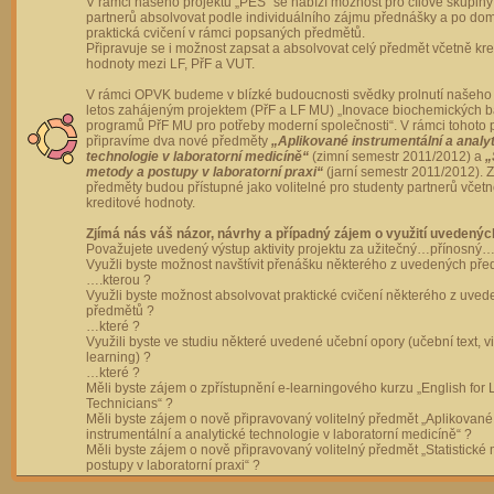
V rámci našeho projektu „PES“ se nabízí možnost pro cílové skupiny
partnerů absolvovat podle individuálního zájmu přednášky a po dom
praktická cvičení v rámci popsaných předmětů.
Připravuje se i možnost zapsat a absolvovat celý předmět včetně kre
hodnoty mezi LF, PřF a VUT.
V rámci OPVK budeme v blízké budoucnosti svědky prolnutí našeho 
letos zahájeným projektem (PřF a LF MU) „Inovace biochemických 
programů PřF MU pro potřeby moderní společnosti“. V rámci tohoto 
připravíme dva nové předměty
„Aplikované instrumentální a analy
technologie v laboratorní medicíně“
(zimní semestr 2011/2012) a
„
metody a postupy v laboratorní praxi“
(jarní semestr 2011/2012).
předměty budou přístupné jako volitelné pro studenty partnerů včet
kreditové hodnoty.
Zjímá nás váš názor, návrhy a případný zájem o využití uvedenýc
Považujete uvedený výstup aktivity projektu za užitečný…přínosný…
Využli byste možnost navštívit přenášku některého z uvedených př
….kterou ?
Využli byste možnost absolvovat praktické cvičení některého z uve
předmětů ?
…které ?
Využili byste ve studiu některé uvedené učební opory (učební text, v
learning) ?
…které ?
Měli byste zájem o zpřístupnění e-learningového kurzu „English for 
Technicians“ ?
Měli byste zájem o nově připravovaný volitelný předmět „Aplikované
instrumentální a analytické technologie v laboratorní medicíně“ ?
Měli byste zájem o nově připravovaný volitelný předmět „Statistické
postupy v laboratorní praxi“ ?