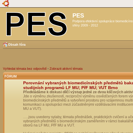
PES
Podpora efektivní spolupráce biomedicín
sféry 2009 - 2012
Obsah fóra
Vyhledat témata bez odpovědí
•
Zobrazit aktivní témata
FÓRUM
Porovnání vybraných biomedicínských předmětů bak
studijních programů LF MU; PřF MU; VUT Brno
Předkládáme k diskusi dílčí výstup jedné ze dvou klíčových aktivi
Jde o výměnu zkušeností, reciproční výměnu osvědčených forem vý
biomedicínských předmětů a vytvoření prostoru pro vzájemnou multil
komunikaci a spolupráci mezi zúčastněnými vzdělávacími institucem
MU a VUT).
…..jsou uvedeny sylaby, témata přednášek, praktických cvičení a uč
vybraných předmětů s biomedicínským zaměřením v rámci bakalářs
oborů na LF MU, PřF MU a VUT.