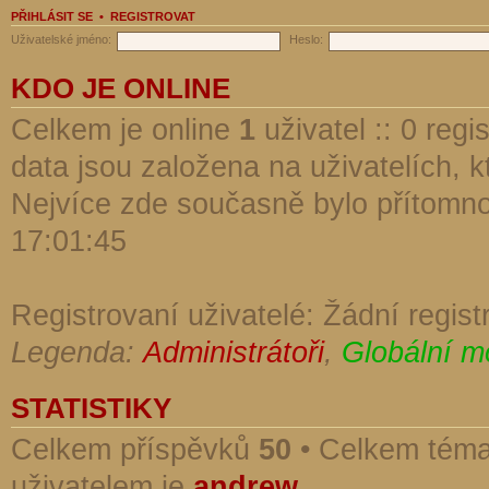
PŘIHLÁSIT SE
•
REGISTROVAT
Uživatelské jméno:
Heslo:
KDO JE ONLINE
Celkem je online
1
uživatel :: 0 reg
data jsou založena na uživatelích, kt
Nejvíce zde současně bylo přítomn
17:01:45
Registrovaní uživatelé: Žádní regist
Legenda:
Administrátoři
,
Globální m
STATISTIKY
Celkem příspěvků
50
• Celkem tém
uživatelem je
andrew