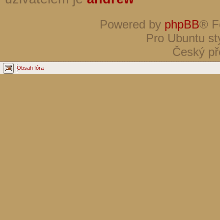
Powered by
phpBB
® F
Pro Ubuntu st
Český př
Obsah fóra