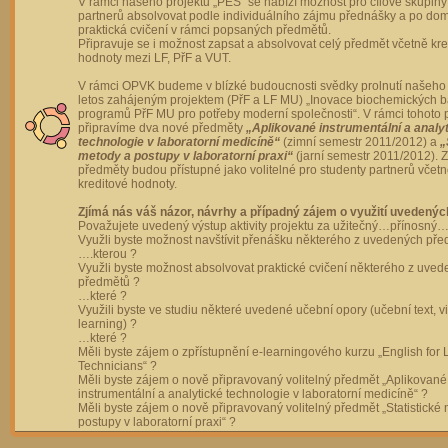
V rámci našeho projektu „PES“ se nabízí možnost pro cílové skupiny
partnerů absolvovat podle individuálního zájmu přednášky a po dom
praktická cvičení v rámci popsaných předmětů.
Připravuje se i možnost zapsat a absolvovat celý předmět včetně kre
hodnoty mezi LF, PřF a VUT.
V rámci OPVK budeme v blízké budoucnosti svědky prolnutí našeho 
letos zahájeným projektem (PřF a LF MU) „Inovace biochemických 
programů PřF MU pro potřeby moderní společnosti“. V rámci tohoto 
připravíme dva nové předměty
„Aplikované instrumentální a analy
technologie v laboratorní medicíně“
(zimní semestr 2011/2012) a
„
metody a postupy v laboratorní praxi“
(jarní semestr 2011/2012).
předměty budou přístupné jako volitelné pro studenty partnerů včet
kreditové hodnoty.
Zjímá nás váš názor, návrhy a případný zájem o využití uvedenýc
Považujete uvedený výstup aktivity projektu za užitečný…přínosný…
Využli byste možnost navštívit přenášku některého z uvedených př
….kterou ?
Využli byste možnost absolvovat praktické cvičení některého z uve
předmětů ?
…které ?
Využili byste ve studiu některé uvedené učební opory (učební text, v
learning) ?
…které ?
Měli byste zájem o zpřístupnění e-learningového kurzu „English for 
Technicians“ ?
Měli byste zájem o nově připravovaný volitelný předmět „Aplikované
instrumentální a analytické technologie v laboratorní medicíně“ ?
Měli byste zájem o nově připravovaný volitelný předmět „Statistické
postupy v laboratorní praxi“ ?