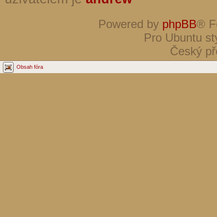
Powered by
phpBB
® F
Pro Ubuntu st
Český př
Obsah fóra