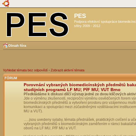
PES
Podpora efektivní spolupráce biomedicín
sféry 2009 - 2012
Obsah fóra
Vyhledat témata bez odpovědí
•
Zobrazit aktivní témata
FÓRUM
Porovnání vybraných biomedicínských předmětů bak
studijních programů LF MU; PřF MU; VUT Brno
Předkládáme k diskusi dílčí výstup jedné ze dvou klíčových aktivi
Jde o výměnu zkušeností, reciproční výměnu osvědčených forem vý
biomedicínských předmětů a vytvoření prostoru pro vzájemnou multil
komunikaci a spolupráci mezi zúčastněnými vzdělávacími institucem
MU a VUT).
…..jsou uvedeny sylaby, témata přednášek, praktických cvičení a uč
vybraných předmětů s biomedicínským zaměřením v rámci bakalářs
oborů na LF MU, PřF MU a VUT.