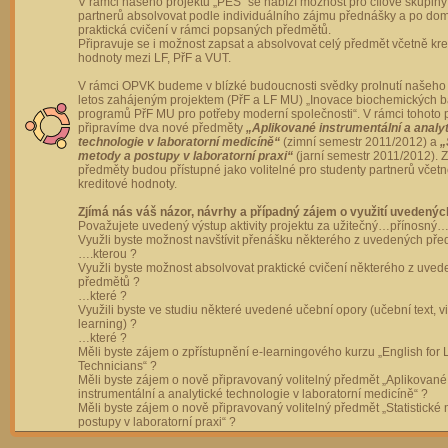
V rámci našeho projektu „PES“ se nabízí možnost pro cílové skupiny
partnerů absolvovat podle individuálního zájmu přednášky a po dom
praktická cvičení v rámci popsaných předmětů.
Připravuje se i možnost zapsat a absolvovat celý předmět včetně kre
hodnoty mezi LF, PřF a VUT.
V rámci OPVK budeme v blízké budoucnosti svědky prolnutí našeho 
letos zahájeným projektem (PřF a LF MU) „Inovace biochemických 
programů PřF MU pro potřeby moderní společnosti“. V rámci tohoto 
připravíme dva nové předměty
„Aplikované instrumentální a analy
technologie v laboratorní medicíně“
(zimní semestr 2011/2012) a
„
metody a postupy v laboratorní praxi“
(jarní semestr 2011/2012).
předměty budou přístupné jako volitelné pro studenty partnerů včet
kreditové hodnoty.
Zjímá nás váš názor, návrhy a případný zájem o využití uvedenýc
Považujete uvedený výstup aktivity projektu za užitečný…přínosný…
Využli byste možnost navštívit přenášku některého z uvedených př
….kterou ?
Využli byste možnost absolvovat praktické cvičení některého z uve
předmětů ?
…které ?
Využili byste ve studiu některé uvedené učební opory (učební text, v
learning) ?
…které ?
Měli byste zájem o zpřístupnění e-learningového kurzu „English for 
Technicians“ ?
Měli byste zájem o nově připravovaný volitelný předmět „Aplikované
instrumentální a analytické technologie v laboratorní medicíně“ ?
Měli byste zájem o nově připravovaný volitelný předmět „Statistické
postupy v laboratorní praxi“ ?