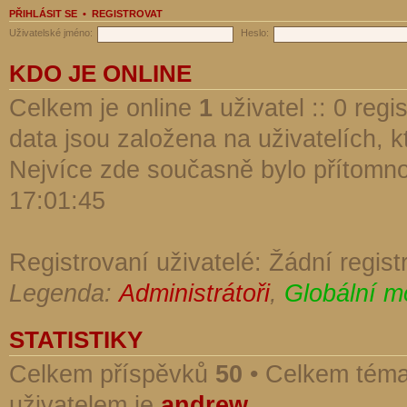
PŘIHLÁSIT SE
•
REGISTROVAT
Uživatelské jméno:
Heslo:
KDO JE ONLINE
Celkem je online
1
uživatel :: 0 reg
data jsou založena na uživatelích, kt
Nejvíce zde současně bylo přítomn
17:01:45
Registrovaní uživatelé: Žádní regist
Legenda:
Administrátoři
,
Globální m
STATISTIKY
Celkem příspěvků
50
• Celkem tém
uživatelem je
andrew