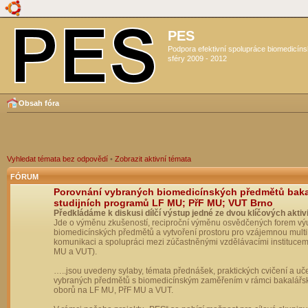
PES
Podpora efektivní spolupráce biomedicín
sféry 2009 - 2012
Obsah fóra
Vyhledat témata bez odpovědí
•
Zobrazit aktivní témata
FÓRUM
Porovnání vybraných biomedicínských předmětů bak
studijních programů LF MU; PřF MU; VUT Brno
Předkládáme k diskusi dílčí výstup jedné ze dvou klíčových aktivi
Jde o výměnu zkušeností, reciproční výměnu osvědčených forem vý
biomedicínských předmětů a vytvoření prostoru pro vzájemnou multil
komunikaci a spolupráci mezi zúčastněnými vzdělávacími institucem
MU a VUT).
…..jsou uvedeny sylaby, témata přednášek, praktických cvičení a uč
vybraných předmětů s biomedicínským zaměřením v rámci bakalářs
oborů na LF MU, PřF MU a VUT.