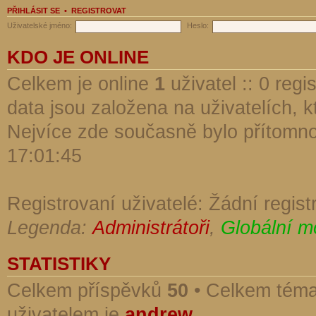
PŘIHLÁSIT SE
•
REGISTROVAT
Uživatelské jméno:
Heslo:
KDO JE ONLINE
Celkem je online
1
uživatel :: 0 reg
data jsou založena na uživatelích, kt
Nejvíce zde současně bylo přítomn
17:01:45
Registrovaní uživatelé: Žádní regist
Legenda:
Administrátoři
,
Globální m
STATISTIKY
Celkem příspěvků
50
• Celkem tém
uživatelem je
andrew