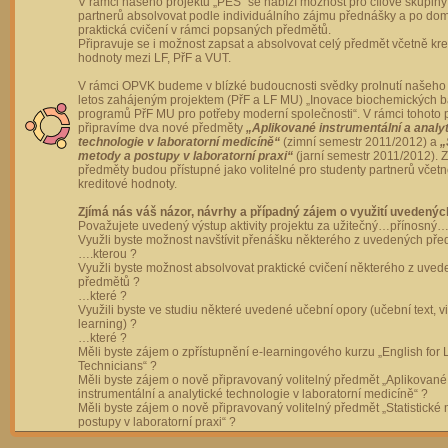
V rámci našeho projektu „PES“ se nabízí možnost pro cílové skupiny
partnerů absolvovat podle individuálního zájmu přednášky a po dom
praktická cvičení v rámci popsaných předmětů.
Připravuje se i možnost zapsat a absolvovat celý předmět včetně kre
hodnoty mezi LF, PřF a VUT.
V rámci OPVK budeme v blízké budoucnosti svědky prolnutí našeho 
letos zahájeným projektem (PřF a LF MU) „Inovace biochemických 
programů PřF MU pro potřeby moderní společnosti“. V rámci tohoto 
připravíme dva nové předměty
„Aplikované instrumentální a analy
technologie v laboratorní medicíně“
(zimní semestr 2011/2012) a
„
metody a postupy v laboratorní praxi“
(jarní semestr 2011/2012).
předměty budou přístupné jako volitelné pro studenty partnerů včet
kreditové hodnoty.
Zjímá nás váš názor, návrhy a případný zájem o využití uvedenýc
Považujete uvedený výstup aktivity projektu za užitečný…přínosný…
Využli byste možnost navštívit přenášku některého z uvedených př
….kterou ?
Využli byste možnost absolvovat praktické cvičení některého z uve
předmětů ?
…které ?
Využili byste ve studiu některé uvedené učební opory (učební text, v
learning) ?
…které ?
Měli byste zájem o zpřístupnění e-learningového kurzu „English for 
Technicians“ ?
Měli byste zájem o nově připravovaný volitelný předmět „Aplikované
instrumentální a analytické technologie v laboratorní medicíně“ ?
Měli byste zájem o nově připravovaný volitelný předmět „Statistické
postupy v laboratorní praxi“ ?