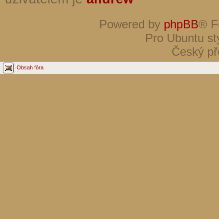
Powered by
phpBB
® F
Pro Ubuntu st
Český př
Obsah fóra