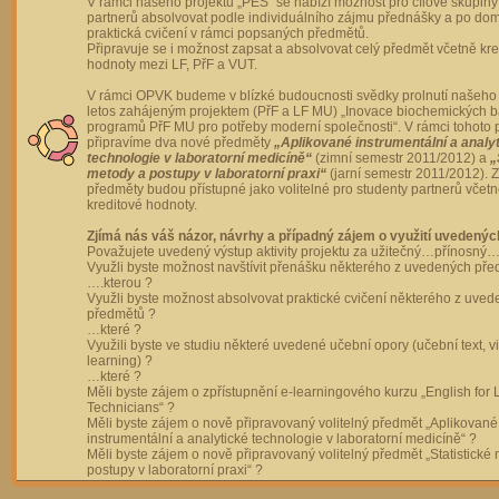
V rámci našeho projektu „PES“ se nabízí možnost pro cílové skupiny
partnerů absolvovat podle individuálního zájmu přednášky a po dom
praktická cvičení v rámci popsaných předmětů.
Připravuje se i možnost zapsat a absolvovat celý předmět včetně kre
hodnoty mezi LF, PřF a VUT.
V rámci OPVK budeme v blízké budoucnosti svědky prolnutí našeho 
letos zahájeným projektem (PřF a LF MU) „Inovace biochemických 
programů PřF MU pro potřeby moderní společnosti“. V rámci tohoto 
připravíme dva nové předměty
„Aplikované instrumentální a analy
technologie v laboratorní medicíně“
(zimní semestr 2011/2012) a
„
metody a postupy v laboratorní praxi“
(jarní semestr 2011/2012).
předměty budou přístupné jako volitelné pro studenty partnerů včet
kreditové hodnoty.
Zjímá nás váš názor, návrhy a případný zájem o využití uvedenýc
Považujete uvedený výstup aktivity projektu za užitečný…přínosný…
Využli byste možnost navštívit přenášku některého z uvedených př
….kterou ?
Využli byste možnost absolvovat praktické cvičení některého z uve
předmětů ?
…které ?
Využili byste ve studiu některé uvedené učební opory (učební text, v
learning) ?
…které ?
Měli byste zájem o zpřístupnění e-learningového kurzu „English for 
Technicians“ ?
Měli byste zájem o nově připravovaný volitelný předmět „Aplikované
instrumentální a analytické technologie v laboratorní medicíně“ ?
Měli byste zájem o nově připravovaný volitelný předmět „Statistické
postupy v laboratorní praxi“ ?