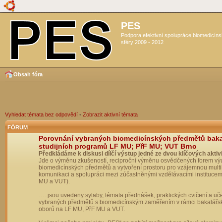
PES
Podpora efektivní spolupráce biomedicín
sféry 2009 - 2012
Obsah fóra
Vyhledat témata bez odpovědí
•
Zobrazit aktivní témata
FÓRUM
Porovnání vybraných biomedicínských předmětů bak
studijních programů LF MU; PřF MU; VUT Brno
Předkládáme k diskusi dílčí výstup jedné ze dvou klíčových aktivi
Jde o výměnu zkušeností, reciproční výměnu osvědčených forem vý
biomedicínských předmětů a vytvoření prostoru pro vzájemnou multil
komunikaci a spolupráci mezi zúčastněnými vzdělávacími institucem
MU a VUT).
…..jsou uvedeny sylaby, témata přednášek, praktických cvičení a uč
vybraných předmětů s biomedicínským zaměřením v rámci bakalářs
oborů na LF MU, PřF MU a VUT.