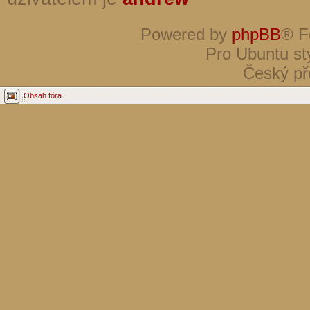
Powered by
phpBB
® F
Pro Ubuntu st
Český př
Obsah fóra