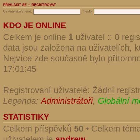
PŘIHLÁSIT SE
•
REGISTROVAT
Uživatelské jméno:
Heslo:
KDO JE ONLINE
Celkem je online
1
uživatel :: 0 reg
data jsou založena na uživatelích, kt
Nejvíce zde současně bylo přítomn
17:01:45
Registrovaní uživatelé: Žádní regist
Legenda:
Administrátoři
,
Globální m
STATISTIKY
Celkem příspěvků
50
• Celkem tém
uživatelem je
andrew