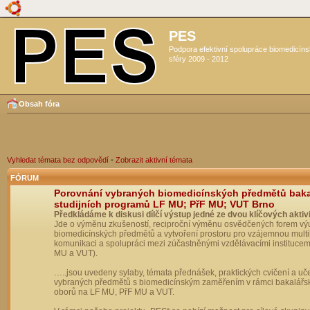
PES
Podpora efektivní spolupráce biomedicín
sféry 2009 - 2012
Obsah fóra
Vyhledat témata bez odpovědí
•
Zobrazit aktivní témata
FÓRUM
Porovnání vybraných biomedicínských předmětů bak
studijních programů LF MU; PřF MU; VUT Brno
Předkládáme k diskusi dílčí výstup jedné ze dvou klíčových aktivi
Jde o výměnu zkušeností, reciproční výměnu osvědčených forem vý
biomedicínských předmětů a vytvoření prostoru pro vzájemnou multil
komunikaci a spolupráci mezi zúčastněnými vzdělávacími institucem
MU a VUT).
…..jsou uvedeny sylaby, témata přednášek, praktických cvičení a uč
vybraných předmětů s biomedicínským zaměřením v rámci bakalářs
oborů na LF MU, PřF MU a VUT.