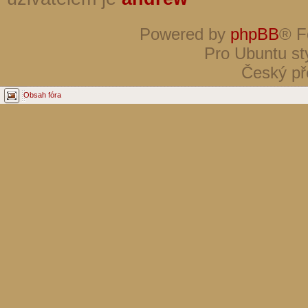
Powered by
phpBB
® F
Pro Ubuntu st
Český př
Obsah fóra