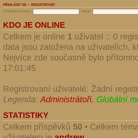
PŘIHLÁSIT SE
•
REGISTROVAT
Uživatelské jméno:
Heslo:
KDO JE ONLINE
Celkem je online
1
uživatel :: 0 reg
data jsou založena na uživatelích, kt
Nejvíce zde současně bylo přítomn
17:01:45
Registrovaní uživatelé: Žádní regist
Legenda:
Administrátoři
,
Globální m
STATISTIKY
Celkem příspěvků
50
• Celkem tém
uživatelem je
andrew