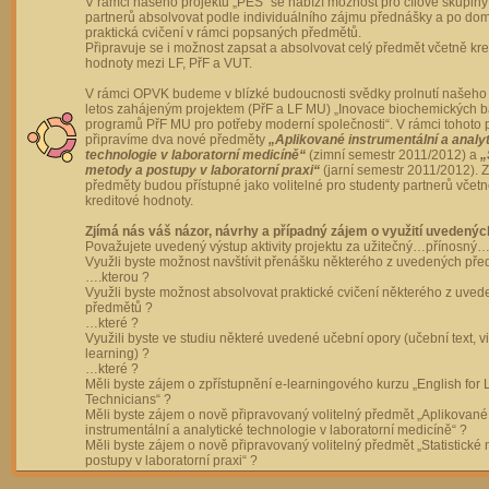
V rámci našeho projektu „PES“ se nabízí možnost pro cílové skupiny
partnerů absolvovat podle individuálního zájmu přednášky a po dom
praktická cvičení v rámci popsaných předmětů.
Připravuje se i možnost zapsat a absolvovat celý předmět včetně kre
hodnoty mezi LF, PřF a VUT.
V rámci OPVK budeme v blízké budoucnosti svědky prolnutí našeho 
letos zahájeným projektem (PřF a LF MU) „Inovace biochemických 
programů PřF MU pro potřeby moderní společnosti“. V rámci tohoto 
připravíme dva nové předměty
„Aplikované instrumentální a analy
technologie v laboratorní medicíně“
(zimní semestr 2011/2012) a
„
metody a postupy v laboratorní praxi“
(jarní semestr 2011/2012).
předměty budou přístupné jako volitelné pro studenty partnerů včet
kreditové hodnoty.
Zjímá nás váš názor, návrhy a případný zájem o využití uvedenýc
Považujete uvedený výstup aktivity projektu za užitečný…přínosný…
Využli byste možnost navštívit přenášku některého z uvedených př
….kterou ?
Využli byste možnost absolvovat praktické cvičení některého z uve
předmětů ?
…které ?
Využili byste ve studiu některé uvedené učební opory (učební text, v
learning) ?
…které ?
Měli byste zájem o zpřístupnění e-learningového kurzu „English for 
Technicians“ ?
Měli byste zájem o nově připravovaný volitelný předmět „Aplikované
instrumentální a analytické technologie v laboratorní medicíně“ ?
Měli byste zájem o nově připravovaný volitelný předmět „Statistické
postupy v laboratorní praxi“ ?