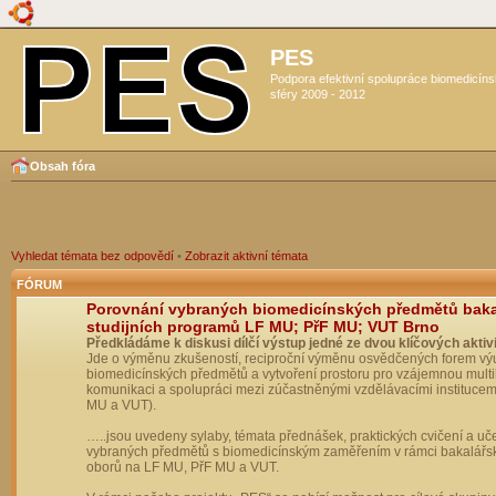
PES
Podpora efektivní spolupráce biomedicín
sféry 2009 - 2012
Obsah fóra
Vyhledat témata bez odpovědí
•
Zobrazit aktivní témata
FÓRUM
Porovnání vybraných biomedicínských předmětů bak
studijních programů LF MU; PřF MU; VUT Brno
Předkládáme k diskusi dílčí výstup jedné ze dvou klíčových aktivi
Jde o výměnu zkušeností, reciproční výměnu osvědčených forem vý
biomedicínských předmětů a vytvoření prostoru pro vzájemnou multil
komunikaci a spolupráci mezi zúčastněnými vzdělávacími institucem
MU a VUT).
…..jsou uvedeny sylaby, témata přednášek, praktických cvičení a uč
vybraných předmětů s biomedicínským zaměřením v rámci bakalářs
oborů na LF MU, PřF MU a VUT.