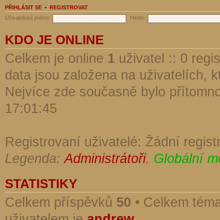
PŘIHLÁSIT SE
•
REGISTROVAT
Uživatelské jméno:
Heslo:
KDO JE ONLINE
Celkem je online
1
uživatel :: 0 reg
data jsou založena na uživatelích, kt
Nejvíce zde současně bylo přítomn
17:01:45
Registrovaní uživatelé: Žádní regist
Legenda:
Administrátoři
,
Globální m
STATISTIKY
Celkem příspěvků
50
• Celkem tém
uživatelem je
andrew