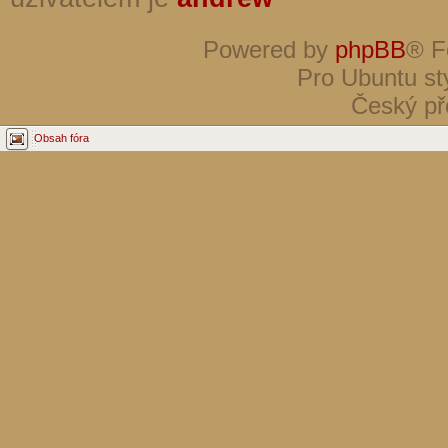
Powered by
phpBB
® F
Pro Ubuntu st
Český př
Obsah fóra