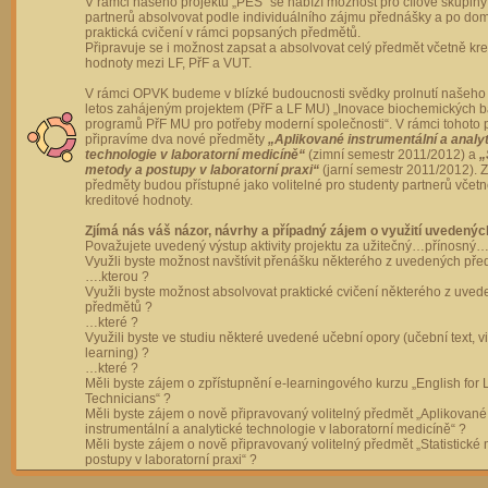
V rámci našeho projektu „PES“ se nabízí možnost pro cílové skupiny
partnerů absolvovat podle individuálního zájmu přednášky a po dom
praktická cvičení v rámci popsaných předmětů.
Připravuje se i možnost zapsat a absolvovat celý předmět včetně kre
hodnoty mezi LF, PřF a VUT.
V rámci OPVK budeme v blízké budoucnosti svědky prolnutí našeho 
letos zahájeným projektem (PřF a LF MU) „Inovace biochemických 
programů PřF MU pro potřeby moderní společnosti“. V rámci tohoto 
připravíme dva nové předměty
„Aplikované instrumentální a analy
technologie v laboratorní medicíně“
(zimní semestr 2011/2012) a
„
metody a postupy v laboratorní praxi“
(jarní semestr 2011/2012).
předměty budou přístupné jako volitelné pro studenty partnerů včet
kreditové hodnoty.
Zjímá nás váš názor, návrhy a případný zájem o využití uvedenýc
Považujete uvedený výstup aktivity projektu za užitečný…přínosný…
Využli byste možnost navštívit přenášku některého z uvedených př
….kterou ?
Využli byste možnost absolvovat praktické cvičení některého z uve
předmětů ?
…které ?
Využili byste ve studiu některé uvedené učební opory (učební text, v
learning) ?
…které ?
Měli byste zájem o zpřístupnění e-learningového kurzu „English for 
Technicians“ ?
Měli byste zájem o nově připravovaný volitelný předmět „Aplikované
instrumentální a analytické technologie v laboratorní medicíně“ ?
Měli byste zájem o nově připravovaný volitelný předmět „Statistické
postupy v laboratorní praxi“ ?