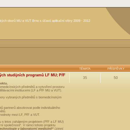
kých oborů MU a VUT Brno s účastí aplikační sféry 2009 - 2012
TÉMATA
PŘÍSPĚVKY
ých studijních programů LF MU; PřF
35
50
jektu.
medicínských předmětů a vytvoření prostoru
dělávacími institucemi (LF a PřF MU a VUT).
opory vybraných předmětů s biomedicínským
ů partnerů absolvovat podle individuálního
mětů.
 hodnoty mezi LF, PřF a VUT.
u s letos zahájeným projektem (PřF a LF MU)
 společnosti“. V rámci tohoto projektu
technologie v laboratorní medicíně“
(zimní