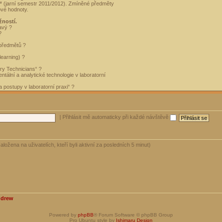
“
(jarní semestr 2011/2012). Zmíněné předměty
ové hodnoty.
žností.
avý ?
?
 předmětů ?
learning) ?
ory Technicians“ ?
tální a analytické technologie v laboratorní
 postupy v laboratorní praxi“ ?
|
Přihlásit mě automaticky při každé návštěvě
aložena na uživatelích, kteří byli aktivní za posledních 5 minut)
ndrew
Powered by
phpBB
® Forum Software © phpBB Group
Pro Ubuntu style by
Ishimaru Design