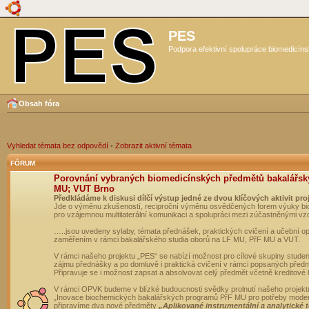
PES
Podpora efektivní spolupráce biomedicíns
Obsah fóra
Vyhledat témata bez odpovědí
•
Zobrazit aktivní témata
FÓRUM
Porovnání vybraných biomedicínských předmětů bakalářsk
MU; VUT Brno
Předkládáme k diskusi dílčí výstup jedné ze dvou klíčových aktivit pro
Jde o výměnu zkušeností, reciproční výměnu osvědčených forem výuky bio
pro vzájemnou multilaterální komunikaci a spolupráci mezi zúčastněnými vz
…..jsou uvedeny sylaby, témata přednášek, praktických cvičení a učební 
zaměřením v rámci bakalářského studia oborů na LF MU, PřF MU a VUT.
V rámci našeho projektu „PES“ se nabízí možnost pro cílové skupiny student
zájmu přednášky a po domluvě i praktická cvičení v rámci popsaných před
Připravuje se i možnost zapsat a absolvovat celý předmět včetně kreditové
V rámci OPVK budeme v blízké budoucnosti svědky prolnutí našeho projekt
„Inovace biochemických bakalářských programů PřF MU pro potřeby moderní
připravíme dva nové předměty
„Aplikované instrumentální a analytické 