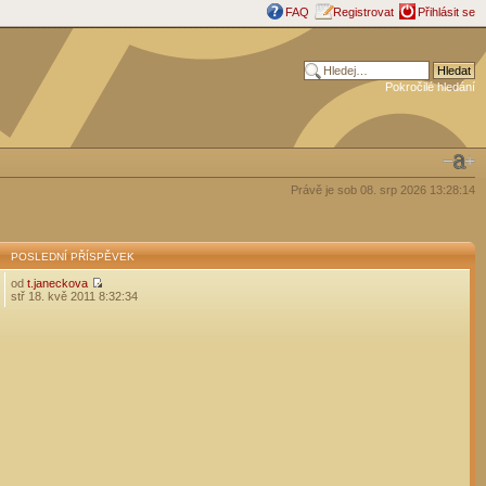
FAQ
Registrovat
Přihlásit se
Pokročilé hledání
Právě je sob 08. srp 2026 13:28:14
POSLEDNÍ PŘÍSPĚVEK
od
t.janeckova
stř 18. kvě 2011 8:32:34