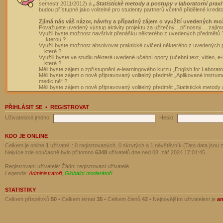
semestr 2011/2012) a
„Statistické metody a postupy v laboratorní praxi
budou přístupné jako volitelné pro studenty partnerů včetně přidělené kredit
Zjímá nás váš názor, návrhy a případný zájem o využití uvedených mo
Považujete uvedený výstup aktivity projektu za užitečný…přínosný….zajím
Využli byste možnost navštívit přenášku některého z uvedených předmětů 
….kterou ?
Využli byste možnost absolvovat praktické cvičení některého z uvedených
…které ?
Využili byste ve studiu některé uvedené učební opory (učební text, video, e-
…které ?
Měli byste zájem o zpřístupnění e-learningového kurzu „English for Laborat
Měli byste zájem o nově připravovaný volitelný předmět „Aplikované instrumen
medicíně“ ?
Měli byste zájem o nově připravovaný volitelný předmět „Statistické metody a
PŘIHLÁSIT SE
•
REGISTROVAT
Uživatelské jméno:
Heslo:
KDO JE ONLINE
Celkem je online
1
uživatel :: 0 registrovaných, 0 skrytých a 1 návštěvník (Tato data jsou z
Nejvíce zde současně bylo přítomno
6348
uživatelů dne ned 08. zář 2024 17:01:45
Registrovaní uživatelé: Žádní registrovaní uživatelé
Legenda:
Administrátoři
,
Globální moderátoři
STATISTIKY
Celkem příspěvků
50
• Celkem témat
35
• Celkem členů
42
• Nejnovějším uživatelem je
a