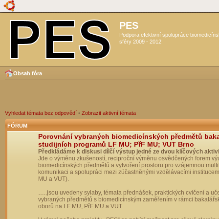
PES
Podpora efektivní spolupráce biomedicín
sféry 2009 - 2012
Obsah fóra
Vyhledat témata bez odpovědí
•
Zobrazit aktivní témata
FÓRUM
Porovnání vybraných biomedicínských předmětů bak
studijních programů LF MU; PřF MU; VUT Brno
Předkládáme k diskusi dílčí výstup jedné ze dvou klíčových aktivi
Jde o výměnu zkušeností, reciproční výměnu osvědčených forem vý
biomedicínských předmětů a vytvoření prostoru pro vzájemnou multil
komunikaci a spolupráci mezi zúčastněnými vzdělávacími institucem
MU a VUT).
…..jsou uvedeny sylaby, témata přednášek, praktických cvičení a uč
vybraných předmětů s biomedicínským zaměřením v rámci bakalářs
oborů na LF MU, PřF MU a VUT.