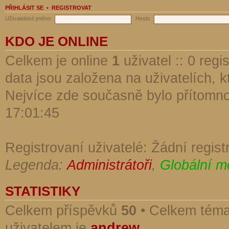
PŘIHLÁSIT SE
•
REGISTROVAT
Uživatelské jméno:
Heslo:
KDO JE ONLINE
Celkem je online
1
uživatel :: 0 reg
data jsou založena na uživatelích, kt
Nejvíce zde současně bylo přítomn
17:01:45
Registrovaní uživatelé: Žádní regist
Legenda:
Administrátoři
,
Globální m
STATISTIKY
Celkem příspěvků
50
• Celkem tém
uživatelem je
andrew