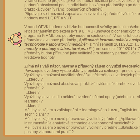
V rámci našeho projektu „PES“ se nabízí možnost pro cílové skupiny
partnerů absolvovat podle individuálního zájmu přednášky a po dom
praktická cvičení v rámci popsaných předmětů.
Připravuje se i možnost zapsat a absolvovat celý předmět včetně kre
hodnoty mezi LF, PřF a VUT.
V rámci OPVK budeme v blízké budoucnosti svědky prolnutí našeho 
letos zahájeným projektem (PřF a LF MU) „Inovace biochemických 
programů PřF MU pro potřeby moderní společnosti“. V rámci tohoto 
připravíme dva nové předměty
„Aplikované instrumentální a analy
technologie v laboratorní medicíně“
(zimní semestr 2011/2012) a
„
metody a postupy v laboratorní praxi“
(jarní semestr 2011/2012).
předměty budou přístupné jako volitelné pro studenty partnerů včet
kreditové hodnoty.
Zjímá nás váš názor, návrhy a případný zájem o využití uvedenýc
Považujete uvedený výstup aktivity projektu za užitečný…přínosný…
Využli byste možnost navštívit přenášku některého z uvedených př
….kterou ?
Využli byste možnost absolvovat praktické cvičení některého z uve
předmětů ?
…které ?
Využili byste ve studiu některé uvedené učební opory (učební text, v
learning) ?
…které ?
Měli byste zájem o zpřístupnění e-learningového kurzu „English for 
Technicians“ ?
Měli byste zájem o nově připravovaný volitelný předmět „Aplikované
instrumentální a analytické technologie v laboratorní medicíně“ ?
Měli byste zájem o nově připravovaný volitelný předmět „Statistické
postupy v laboratorní praxi“ ?