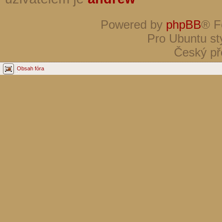
Powered by
phpBB
® F
Pro Ubuntu st
Český př
Obsah fóra