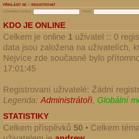
PŘIHLÁSIT SE
•
REGISTROVAT
Uživatelské jméno:
Heslo:
KDO JE ONLINE
Celkem je online
1
uživatel :: 0 reg
data jsou založena na uživatelích, kt
Nejvíce zde současně bylo přítomn
17:01:45
Registrovaní uživatelé: Žádní regist
Legenda:
Administrátoři
,
Globální m
STATISTIKY
Celkem příspěvků
50
• Celkem tém
uživatelem je
andrew