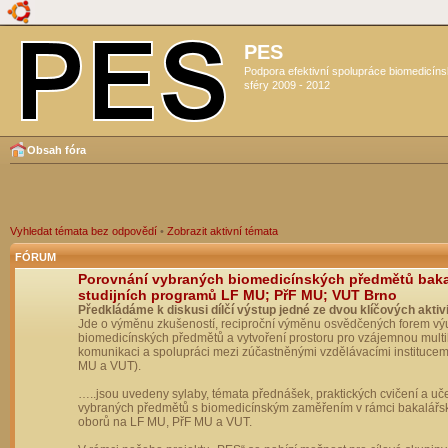
PES
Podpora efektivní spolupráce biomedicín
sféry 2009 - 2012
Obsah fóra
Vyhledat témata bez odpovědí
•
Zobrazit aktivní témata
FÓRUM
Porovnání vybraných biomedicínských předmětů bak
studijních programů LF MU; PřF MU; VUT Brno
Předkládáme k diskusi dílčí výstup jedné ze dvou klíčových aktivi
Jde o výměnu zkušeností, reciproční výměnu osvědčených forem vý
biomedicínských předmětů a vytvoření prostoru pro vzájemnou multil
komunikaci a spolupráci mezi zúčastněnými vzdělávacími institucem
MU a VUT).
…..jsou uvedeny sylaby, témata přednášek, praktických cvičení a uč
vybraných předmětů s biomedicínským zaměřením v rámci bakalářs
oborů na LF MU, PřF MU a VUT.