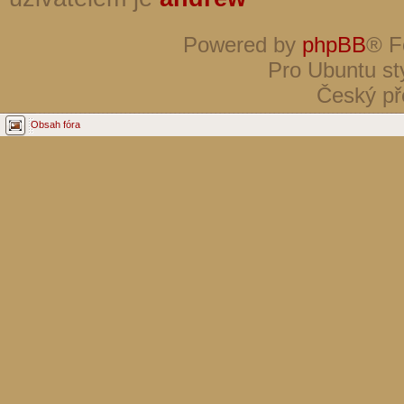
Powered by
phpBB
® F
Pro Ubuntu st
Český př
Obsah fóra