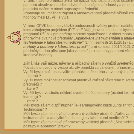
V rámci našeho projektu „PES“ se nabízí možnost pro cílové skupiny
partnerů absolvovat podle individuálního zájmu přednášky a po dom
praktická cvičení v rámci popsaných předmětů.
Připravuje se i možnost zapsat a absolvovat celý předmět včetně kre
hodnoty mezi LF, PřF a VUT.
V rámci OPVK budeme v blízké budoucnosti svědky prolnutí našeho 
letos zahájeným projektem (PřF a LF MU) „Inovace biochemických 
programů PřF MU pro potřeby moderní společnosti“. V rámci tohoto 
připravíme dva nové předměty
„Aplikované instrumentální a analy
technologie v laboratorní medicíně“
(zimní semestr 2011/2012) a
„
metody a postupy v laboratorní praxi“
(jarní semestr 2011/2012).
předměty budou přístupné jako volitelné pro studenty partnerů včet
kreditové hodnoty.
Zjímá nás váš názor, návrhy a případný zájem o využití uvedenýc
Považujete uvedený výstup aktivity projektu za užitečný…přínosný…
Využli byste možnost navštívit přenášku některého z uvedených př
….kterou ?
Využli byste možnost absolvovat praktické cvičení některého z uve
předmětů ?
…které ?
Využili byste ve studiu některé uvedené učební opory (učební text, v
learning) ?
…které ?
Měli byste zájem o zpřístupnění e-learningového kurzu „English for 
Technicians“ ?
Měli byste zájem o nově připravovaný volitelný předmět „Aplikované
instrumentální a analytické technologie v laboratorní medicíně“ ?
Měli byste zájem o nově připravovaný volitelný předmět „Statistické
postupy v laboratorní praxi“ ?