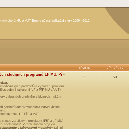
kých oborů MU a VUT Brno s účastí aplikační sféry 2009 - 2012
TÉMATA
PŘÍSPĚVKY
ých studijních programů LF MU; PřF
35
50
jektu.
medicínských předmětů a vytvoření prostoru
dělávacími institucemi (LF a PřF MU a VUT).
opory vybraných předmětů s biomedicínským
ů partnerů absolvovat podle individuálního
mětů.
 hodnoty mezi LF, PřF a VUT.
u s letos zahájeným projektem (PřF a LF MU)
 společnosti“. V rámci tohoto projektu
technologie v laboratorní medicíně“
(zimní