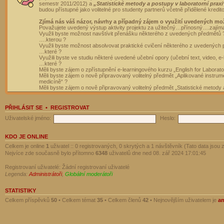
semestr 2011/2012) a
„Statistické metody a postupy v laboratorní praxi
budou přístupné jako volitelné pro studenty partnerů včetně přidělené kredit
Zjímá nás váš názor, návrhy a případný zájem o využití uvedených mo
Považujete uvedený výstup aktivity projektu za užitečný…přínosný….zajím
Využli byste možnost navštívit přenášku některého z uvedených předmětů 
….kterou ?
Využli byste možnost absolvovat praktické cvičení některého z uvedených
…které ?
Využili byste ve studiu některé uvedené učební opory (učební text, video, e-
…které ?
Měli byste zájem o zpřístupnění e-learningového kurzu „English for Laborat
Měli byste zájem o nově připravovaný volitelný předmět „Aplikované instrumen
medicíně“ ?
Měli byste zájem o nově připravovaný volitelný předmět „Statistické metody a
PŘIHLÁSIT SE
•
REGISTROVAT
Uživatelské jméno:
Heslo:
KDO JE ONLINE
Celkem je online
1
uživatel :: 0 registrovaných, 0 skrytých a 1 návštěvník (Tato data jsou z
Nejvíce zde současně bylo přítomno
6348
uživatelů dne ned 08. zář 2024 17:01:45
Registrovaní uživatelé: Žádní registrovaní uživatelé
Legenda:
Administrátoři
,
Globální moderátoři
STATISTIKY
Celkem příspěvků
50
• Celkem témat
35
• Celkem členů
42
• Nejnovějším uživatelem je
a