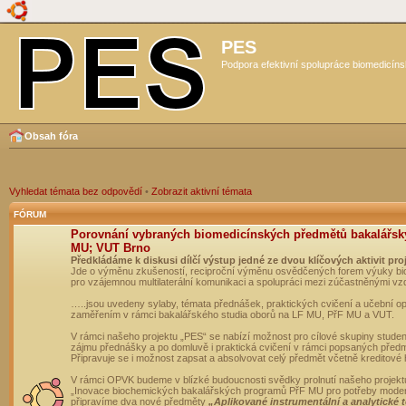
PES
Podpora efektivní spolupráce biomedicíns
Obsah fóra
Vyhledat témata bez odpovědí
•
Zobrazit aktivní témata
FÓRUM
Porovnání vybraných biomedicínských předmětů bakalářsk
MU; VUT Brno
Předkládáme k diskusi dílčí výstup jedné ze dvou klíčových aktivit pro
Jde o výměnu zkušeností, reciproční výměnu osvědčených forem výuky bio
pro vzájemnou multilaterální komunikaci a spolupráci mezi zúčastněnými vz
…..jsou uvedeny sylaby, témata přednášek, praktických cvičení a učební 
zaměřením v rámci bakalářského studia oborů na LF MU, PřF MU a VUT.
V rámci našeho projektu „PES“ se nabízí možnost pro cílové skupiny student
zájmu přednášky a po domluvě i praktická cvičení v rámci popsaných před
Připravuje se i možnost zapsat a absolvovat celý předmět včetně kreditové
V rámci OPVK budeme v blízké budoucnosti svědky prolnutí našeho projekt
„Inovace biochemických bakalářských programů PřF MU pro potřeby moderní
připravíme dva nové předměty
„Aplikované instrumentální a analytické 