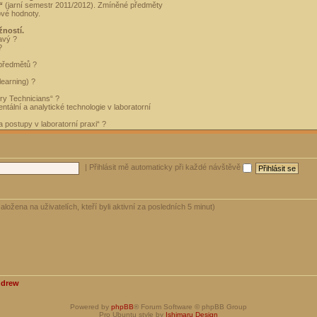
“
(jarní semestr 2011/2012). Zmíněné předměty
ové hodnoty.
žností.
avý ?
?
 předmětů ?
learning) ?
ory Technicians“ ?
tální a analytické technologie v laboratorní
 postupy v laboratorní praxi“ ?
|
Přihlásit mě automaticky při každé návštěvě
aložena na uživatelích, kteří byli aktivní za posledních 5 minut)
ndrew
Powered by
phpBB
® Forum Software © phpBB Group
Pro Ubuntu style by
Ishimaru Design