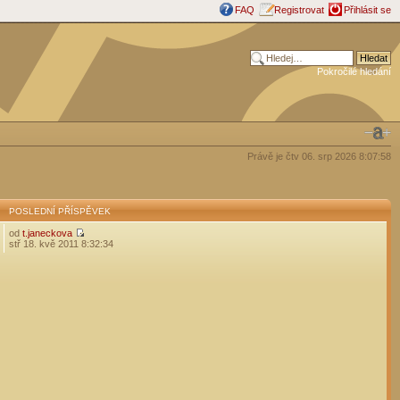
FAQ
Registrovat
Přihlásit se
Pokročilé hledání
Právě je čtv 06. srp 2026 8:07:58
POSLEDNÍ PŘÍSPĚVEK
od
t.janeckova
stř 18. kvě 2011 8:32:34