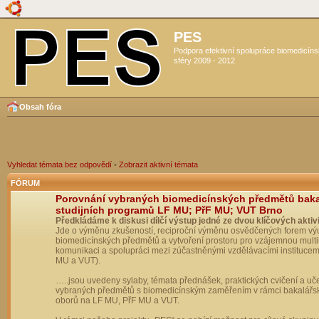
PES
Podpora efektivní spolupráce biomedicín
sféry 2009 - 2012
Obsah fóra
Vyhledat témata bez odpovědí
•
Zobrazit aktivní témata
FÓRUM
Porovnání vybraných biomedicínských předmětů bak
studijních programů LF MU; PřF MU; VUT Brno
Předkládáme k diskusi dílčí výstup jedné ze dvou klíčových aktivi
Jde o výměnu zkušeností, reciproční výměnu osvědčených forem vý
biomedicínských předmětů a vytvoření prostoru pro vzájemnou multil
komunikaci a spolupráci mezi zúčastněnými vzdělávacími institucem
MU a VUT).
…..jsou uvedeny sylaby, témata přednášek, praktických cvičení a uč
vybraných předmětů s biomedicínským zaměřením v rámci bakalářs
oborů na LF MU, PřF MU a VUT.