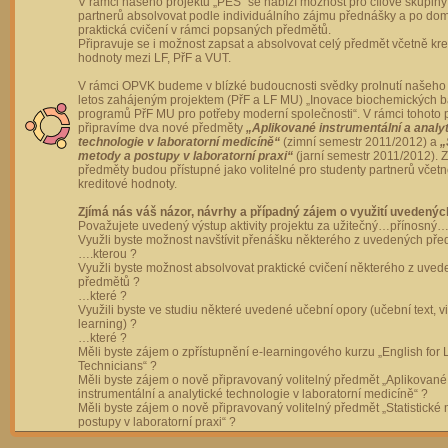
V rámci našeho projektu „PES“ se nabízí možnost pro cílové skupiny
partnerů absolvovat podle individuálního zájmu přednášky a po dom
praktická cvičení v rámci popsaných předmětů.
Připravuje se i možnost zapsat a absolvovat celý předmět včetně kre
hodnoty mezi LF, PřF a VUT.
V rámci OPVK budeme v blízké budoucnosti svědky prolnutí našeho 
letos zahájeným projektem (PřF a LF MU) „Inovace biochemických 
programů PřF MU pro potřeby moderní společnosti“. V rámci tohoto 
připravíme dva nové předměty
„Aplikované instrumentální a analy
technologie v laboratorní medicíně“
(zimní semestr 2011/2012) a
„
metody a postupy v laboratorní praxi“
(jarní semestr 2011/2012).
předměty budou přístupné jako volitelné pro studenty partnerů včet
kreditové hodnoty.
Zjímá nás váš názor, návrhy a případný zájem o využití uvedenýc
Považujete uvedený výstup aktivity projektu za užitečný…přínosný…
Využli byste možnost navštívit přenášku některého z uvedených př
….kterou ?
Využli byste možnost absolvovat praktické cvičení některého z uve
předmětů ?
…které ?
Využili byste ve studiu některé uvedené učební opory (učební text, v
learning) ?
…které ?
Měli byste zájem o zpřístupnění e-learningového kurzu „English for 
Technicians“ ?
Měli byste zájem o nově připravovaný volitelný předmět „Aplikované
instrumentální a analytické technologie v laboratorní medicíně“ ?
Měli byste zájem o nově připravovaný volitelný předmět „Statistické
postupy v laboratorní praxi“ ?