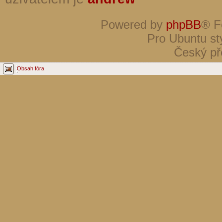
Powered by
phpBB
® F
Pro Ubuntu st
Český př
Obsah fóra