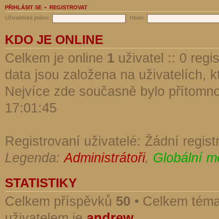
PŘIHLÁSIT SE
•
REGISTROVAT
Uživatelské jméno:
Heslo:
KDO JE ONLINE
Celkem je online
1
uživatel :: 0 reg
data jsou založena na uživatelích, kt
Nejvíce zde současně bylo přítomn
17:01:45
Registrovaní uživatelé: Žádní regist
Legenda:
Administrátoři
,
Globální m
STATISTIKY
Celkem příspěvků
50
• Celkem tém
uživatelem je
andrew