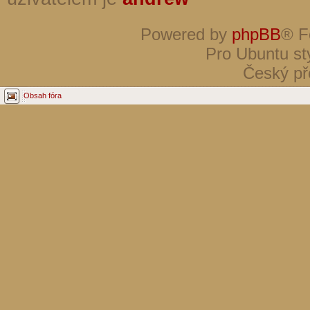
Powered by
phpBB
® F
Pro Ubuntu st
Český př
Obsah fóra