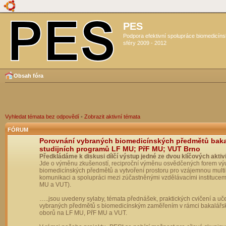
PES
Podpora efektivní spolupráce biomedicín
sféry 2009 - 2012
Obsah fóra
Vyhledat témata bez odpovědí
•
Zobrazit aktivní témata
FÓRUM
Porovnání vybraných biomedicínských předmětů bak
studijních programů LF MU; PřF MU; VUT Brno
Předkládáme k diskusi dílčí výstup jedné ze dvou klíčových aktivi
Jde o výměnu zkušeností, reciproční výměnu osvědčených forem vý
biomedicínských předmětů a vytvoření prostoru pro vzájemnou multil
komunikaci a spolupráci mezi zúčastněnými vzdělávacími institucem
MU a VUT).
…..jsou uvedeny sylaby, témata přednášek, praktických cvičení a uč
vybraných předmětů s biomedicínským zaměřením v rámci bakalářs
oborů na LF MU, PřF MU a VUT.