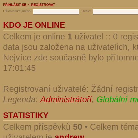
PŘIHLÁSIT SE
•
REGISTROVAT
Uživatelské jméno:
Heslo:
KDO JE ONLINE
Celkem je online
1
uživatel :: 0 reg
data jsou založena na uživatelích, kt
Nejvíce zde současně bylo přítomn
17:01:45
Registrovaní uživatelé: Žádní regist
Legenda:
Administrátoři
,
Globální m
STATISTIKY
Celkem příspěvků
50
• Celkem tém
uživatelem je
andrew