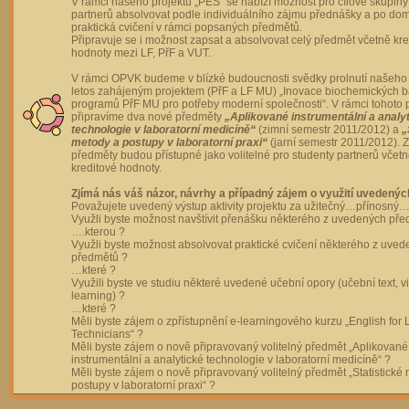
V rámci našeho projektu „PES“ se nabízí možnost pro cílové skupiny
partnerů absolvovat podle individuálního zájmu přednášky a po dom
praktická cvičení v rámci popsaných předmětů.
Připravuje se i možnost zapsat a absolvovat celý předmět včetně kre
hodnoty mezi LF, PřF a VUT.
V rámci OPVK budeme v blízké budoucnosti svědky prolnutí našeho 
letos zahájeným projektem (PřF a LF MU) „Inovace biochemických 
programů PřF MU pro potřeby moderní společnosti“. V rámci tohoto 
připravíme dva nové předměty
„Aplikované instrumentální a analy
technologie v laboratorní medicíně“
(zimní semestr 2011/2012) a
„
metody a postupy v laboratorní praxi“
(jarní semestr 2011/2012).
předměty budou přístupné jako volitelné pro studenty partnerů včet
kreditové hodnoty.
Zjímá nás váš názor, návrhy a případný zájem o využití uvedenýc
Považujete uvedený výstup aktivity projektu za užitečný…přínosný…
Využli byste možnost navštívit přenášku některého z uvedených př
….kterou ?
Využli byste možnost absolvovat praktické cvičení některého z uve
předmětů ?
…které ?
Využili byste ve studiu některé uvedené učební opory (učební text, v
learning) ?
…které ?
Měli byste zájem o zpřístupnění e-learningového kurzu „English for 
Technicians“ ?
Měli byste zájem o nově připravovaný volitelný předmět „Aplikované
instrumentální a analytické technologie v laboratorní medicíně“ ?
Měli byste zájem o nově připravovaný volitelný předmět „Statistické
postupy v laboratorní praxi“ ?