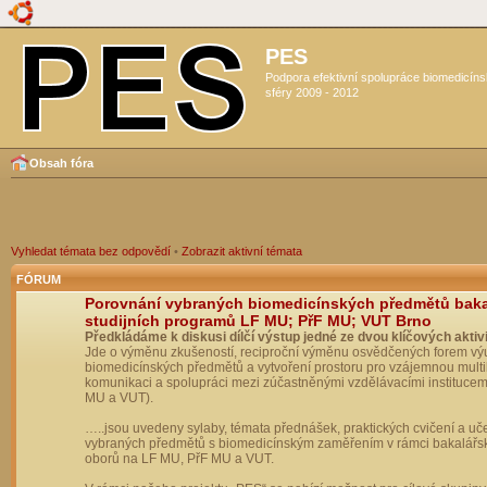
PES
Podpora efektivní spolupráce biomedicín
sféry 2009 - 2012
Obsah fóra
Vyhledat témata bez odpovědí
•
Zobrazit aktivní témata
FÓRUM
Porovnání vybraných biomedicínských předmětů bak
studijních programů LF MU; PřF MU; VUT Brno
Předkládáme k diskusi dílčí výstup jedné ze dvou klíčových aktivi
Jde o výměnu zkušeností, reciproční výměnu osvědčených forem vý
biomedicínských předmětů a vytvoření prostoru pro vzájemnou multil
komunikaci a spolupráci mezi zúčastněnými vzdělávacími institucem
MU a VUT).
…..jsou uvedeny sylaby, témata přednášek, praktických cvičení a uč
vybraných předmětů s biomedicínským zaměřením v rámci bakalářs
oborů na LF MU, PřF MU a VUT.