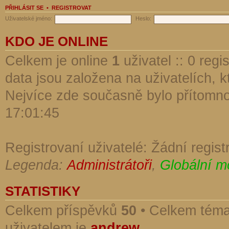
PŘIHLÁSIT SE
•
REGISTROVAT
Uživatelské jméno:
Heslo:
KDO JE ONLINE
Celkem je online
1
uživatel :: 0 reg
data jsou založena na uživatelích, kt
Nejvíce zde současně bylo přítomn
17:01:45
Registrovaní uživatelé: Žádní regist
Legenda:
Administrátoři
,
Globální m
STATISTIKY
Celkem příspěvků
50
• Celkem tém
uživatelem je
andrew