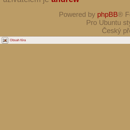
Powered by
phpBB
® F
Pro Ubuntu st
Český př
Obsah fóra