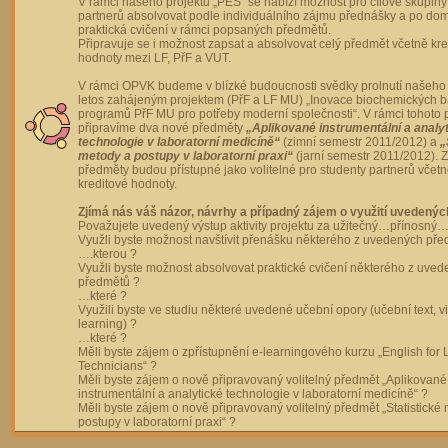
V rámci našeho projektu „PES“ se nabízí možnost pro cílové skupiny
partnerů absolvovat podle individuálního zájmu přednášky a po dom
praktická cvičení v rámci popsaných předmětů.
Připravuje se i možnost zapsat a absolvovat celý předmět včetně kre
hodnoty mezi LF, PřF a VUT.
V rámci OPVK budeme v blízké budoucnosti svědky prolnutí našeho 
letos zahájeným projektem (PřF a LF MU) „Inovace biochemických 
programů PřF MU pro potřeby moderní společnosti“. V rámci tohoto 
připravíme dva nové předměty
„Aplikované instrumentální a analy
technologie v laboratorní medicíně“
(zimní semestr 2011/2012) a
„
metody a postupy v laboratorní praxi“
(jarní semestr 2011/2012).
předměty budou přístupné jako volitelné pro studenty partnerů včet
kreditové hodnoty.
Zjímá nás váš názor, návrhy a případný zájem o využití uvedenýc
Považujete uvedený výstup aktivity projektu za užitečný…přínosný…
Využli byste možnost navštívit přenášku některého z uvedených př
….kterou ?
Využli byste možnost absolvovat praktické cvičení některého z uve
předmětů ?
…které ?
Využili byste ve studiu některé uvedené učební opory (učební text, v
learning) ?
…které ?
Měli byste zájem o zpřístupnění e-learningového kurzu „English for 
Technicians“ ?
Měli byste zájem o nově připravovaný volitelný předmět „Aplikované
instrumentální a analytické technologie v laboratorní medicíně“ ?
Měli byste zájem o nově připravovaný volitelný předmět „Statistické
postupy v laboratorní praxi“ ?