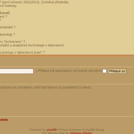
“
(jarní semestr 2011/2012). Zmíněné předměty
ové hodnoty.
žností.
avý ?
?
 předmětů ?
learning) ?
ory Technicians“ ?
tální a analytické technologie v laboratorní
 postupy v laboratorní praxi“ ?
|
Přihlásit mě automaticky při každé návštěvě
aložena na uživatelích, kteří byli aktivní za posledních 5 minut)
ndrew
Powered by
phpBB
® Forum Software © phpBB Group
Pro Ubuntu style by
Ishimaru Design