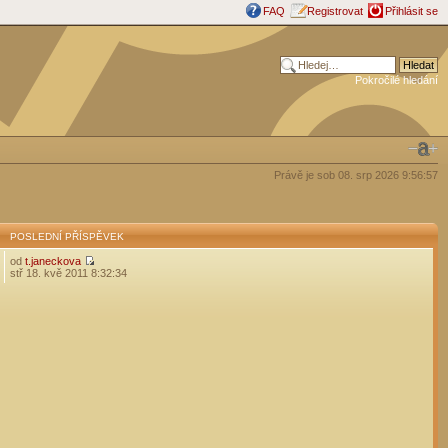
FAQ
Registrovat
Přihlásit se
Pokročilé hledání
Právě je sob 08. srp 2026 9:56:57
POSLEDNÍ PŘÍSPĚVEK
od
t.janeckova
stř 18. kvě 2011 8:32:34