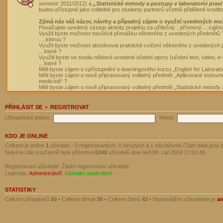
semestr 2011/2012) a
„Statistické metody a postupy v laboratorní praxi
budou přístupné jako volitelné pro studenty partnerů včetně přidělené kredit
Zjímá nás váš názor, návrhy a případný zájem o využití uvedených mo
Považujete uvedený výstup aktivity projektu za užitečný…přínosný….zajím
Využli byste možnost navštívit přenášku některého z uvedených předmětů 
….kterou ?
Využli byste možnost absolvovat praktické cvičení některého z uvedených
…které ?
Využili byste ve studiu některé uvedené učební opory (učební text, video, e-
…které ?
Měli byste zájem o zpřístupnění e-learningového kurzu „English for Laborat
Měli byste zájem o nově připravovaný volitelný předmět „Aplikované instrumen
medicíně“ ?
Měli byste zájem o nově připravovaný volitelný předmět „Statistické metody a
PŘIHLÁSIT SE
•
REGISTROVAT
Uživatelské jméno:
Heslo:
KDO JE ONLINE
Celkem je online
1
uživatel :: 0 registrovaných, 0 skrytých a 1 návštěvník (Tato data jsou z
Nejvíce zde současně bylo přítomno
6348
uživatelů dne ned 08. zář 2024 17:01:45
Registrovaní uživatelé: Žádní registrovaní uživatelé
Legenda:
Administrátoři
,
Globální moderátoři
STATISTIKY
Celkem příspěvků
50
• Celkem témat
35
• Celkem členů
42
• Nejnovějším uživatelem je
a