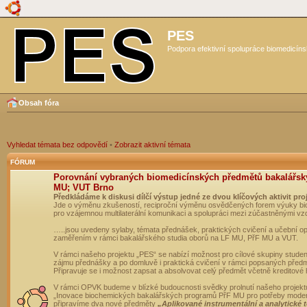
PES
Podpora efektivní spolupráce biomedicíns
Obsah fóra
Vyhledat témata bez odpovědí
•
Zobrazit aktivní témata
FÓRUM
Porovnání vybraných biomedicínských předmětů bakalářsk
MU; VUT Brno
Předkládáme k diskusi dílčí výstup jedné ze dvou klíčových aktivit pro
Jde o výměnu zkušeností, reciproční výměnu osvědčených forem výuky bio
pro vzájemnou multilaterální komunikaci a spolupráci mezi zúčastněnými vz
…..jsou uvedeny sylaby, témata přednášek, praktických cvičení a učební 
zaměřením v rámci bakalářského studia oborů na LF MU, PřF MU a VUT.
V rámci našeho projektu „PES“ se nabízí možnost pro cílové skupiny student
zájmu přednášky a po domluvě i praktická cvičení v rámci popsaných před
Připravuje se i možnost zapsat a absolvovat celý předmět včetně kreditové
V rámci OPVK budeme v blízké budoucnosti svědky prolnutí našeho projekt
„Inovace biochemických bakalářských programů PřF MU pro potřeby moderní
připravíme dva nové předměty
„Aplikované instrumentální a analytické 