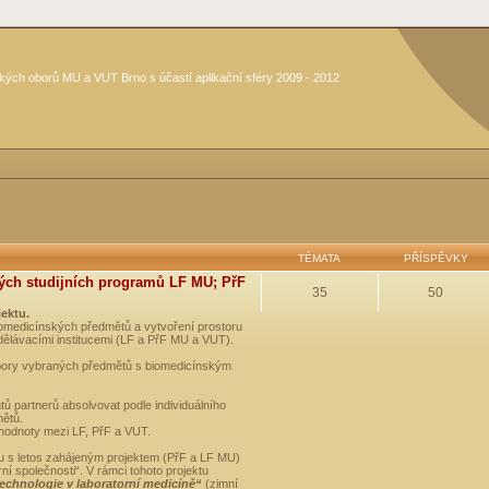
kých oborů MU a VUT Brno s účastí aplikační sféry 2009 - 2012
TÉMATA
PŘÍSPĚVKY
ých studijních programů LF MU; PřF
35
50
jektu.
medicínských předmětů a vytvoření prostoru
dělávacími institucemi (LF a PřF MU a VUT).
opory vybraných předmětů s biomedicínským
ů partnerů absolvovat podle individuálního
mětů.
 hodnoty mezi LF, PřF a VUT.
u s letos zahájeným projektem (PřF a LF MU)
 společnosti“. V rámci tohoto projektu
technologie v laboratorní medicíně“
(zimní