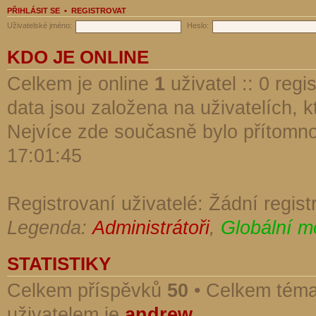
PŘIHLÁSIT SE
•
REGISTROVAT
Uživatelské jméno:
Heslo:
KDO JE ONLINE
Celkem je online
1
uživatel :: 0 reg
data jsou založena na uživatelích, kt
Nejvíce zde současně bylo přítomn
17:01:45
Registrovaní uživatelé: Žádní regist
Legenda:
Administrátoři
,
Globální m
STATISTIKY
Celkem příspěvků
50
• Celkem tém
uživatelem je
andrew