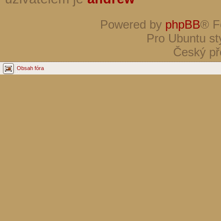
Powered by
phpBB
® F
Pro Ubuntu st
Český př
Obsah fóra