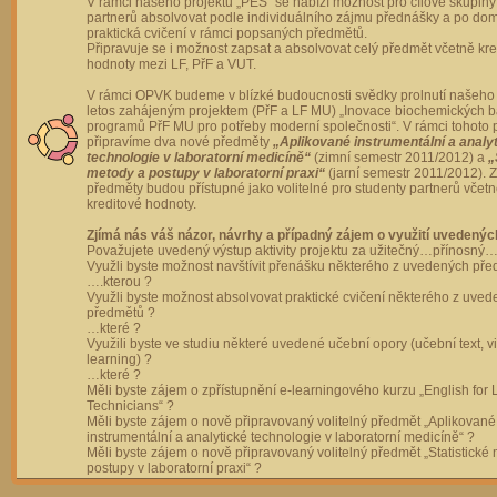
V rámci našeho projektu „PES“ se nabízí možnost pro cílové skupiny
partnerů absolvovat podle individuálního zájmu přednášky a po dom
praktická cvičení v rámci popsaných předmětů.
Připravuje se i možnost zapsat a absolvovat celý předmět včetně kre
hodnoty mezi LF, PřF a VUT.
V rámci OPVK budeme v blízké budoucnosti svědky prolnutí našeho 
letos zahájeným projektem (PřF a LF MU) „Inovace biochemických 
programů PřF MU pro potřeby moderní společnosti“. V rámci tohoto 
připravíme dva nové předměty
„Aplikované instrumentální a analy
technologie v laboratorní medicíně“
(zimní semestr 2011/2012) a
„
metody a postupy v laboratorní praxi“
(jarní semestr 2011/2012).
předměty budou přístupné jako volitelné pro studenty partnerů včet
kreditové hodnoty.
Zjímá nás váš názor, návrhy a případný zájem o využití uvedenýc
Považujete uvedený výstup aktivity projektu za užitečný…přínosný…
Využli byste možnost navštívit přenášku některého z uvedených př
….kterou ?
Využli byste možnost absolvovat praktické cvičení některého z uve
předmětů ?
…které ?
Využili byste ve studiu některé uvedené učební opory (učební text, v
learning) ?
…které ?
Měli byste zájem o zpřístupnění e-learningového kurzu „English for 
Technicians“ ?
Měli byste zájem o nově připravovaný volitelný předmět „Aplikované
instrumentální a analytické technologie v laboratorní medicíně“ ?
Měli byste zájem o nově připravovaný volitelný předmět „Statistické
postupy v laboratorní praxi“ ?