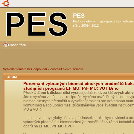
PES
Podpora efektivní spolupráce biomedicín
sféry 2009 - 2012
Obsah fóra
Vyhledat témata bez odpovědí
•
Zobrazit aktivní témata
FÓRUM
Porovnání vybraných biomedicínských předmětů bak
studijních programů LF MU; PřF MU; VUT Brno
Předkládáme k diskusi dílčí výstup jedné ze dvou klíčových aktivi
Jde o výměnu zkušeností, reciproční výměnu osvědčených forem vý
biomedicínských předmětů a vytvoření prostoru pro vzájemnou multil
komunikaci a spolupráci mezi zúčastněnými vzdělávacími institucem
MU a VUT).
…..jsou uvedeny sylaby, témata přednášek, praktických cvičení a uč
vybraných předmětů s biomedicínským zaměřením v rámci bakalářs
oborů na LF MU, PřF MU a VUT.